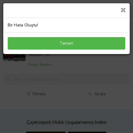
Bir Hata Oluştu!
NKT GROUP H7 Ice Blue Buz Mavi Led Xenon Far
Tamam
Ledi Led Zenon Far Ampulü Ledxenon
Sepet Fiyatı
432,
41 TL
Kargo Bedava
Filtrele
Sırala
Çiçeksepeti Mobil Uygulamamızı İndirin