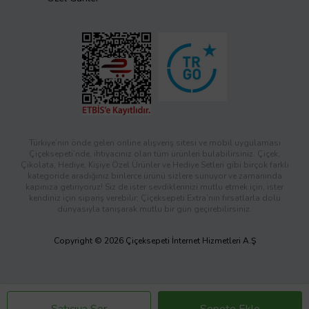
Türkiye’nin önde gelen online alışveriş sitesi ve mobil uygulaması
Çiçeksepeti’nde, ihtiyacınız olan tüm ürünleri bulabilirsiniz. Çiçek,
Çikolata, Hediye, Kişiye Özel Ürünler ve Hediye Setleri gibi birçok farklı
kategoride aradığınız binlerce ürünü sizlere sunuyor ve zamanında
kapınıza getiriyoruz! Siz de ister sevdiklerinizi mutlu etmek için, ister
kendiniz için sipariş verebilir; Çiçeksepeti Extra’nın fırsatlarla dolu
dünyasıyla tanışarak mutlu bir gün geçirebilirsiniz.
Copyright © 2026 Çiçeksepeti İnternet Hizmetleri A.Ş