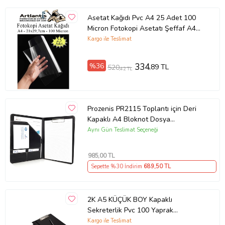
Asetat Kağıdı Pvc A4 25 Adet 100
Micron Fotokopi Asetatı Şeffaf A4
Kağıdı 21x29,7 Projektör Tepegöz
Kargo ile Teslimat
%36
334
,89 TL
520
,42 TL
Prozenis PR2115 Toplantı için Deri
Kapaklı A4 Bloknot Dosya
Sekreterlik
Aynı Gün Teslimat Seçeneği
985
,00 TL
Sepette %30 İndirim
689
,50 TL
2K A5 KÜÇÜK BOY Kapaklı
Sekreterlik Pvc 100 Yaprak
Kapasiteli Clip Board 17,5x24 cm
Kargo ile Teslimat