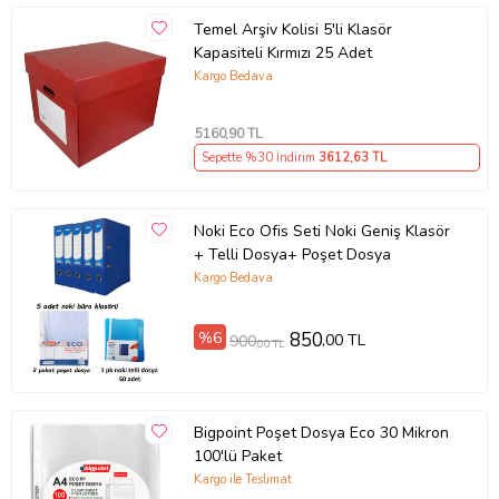
Temel Arşiv Kolisi 5'li Klasör
Kapasiteli Kırmızı 25 Adet
Kargo Bedava
5160
,90 TL
Sepette %30 İndirim
3612
,63 TL
Noki Eco Ofis Seti Noki Geniş Klasör
+ Telli Dosya+ Poşet Dosya
Kargo Bedava
%6
850
,00 TL
900
,00 TL
Bigpoint Poşet Dosya Eco 30 Mikron
100'lü Paket
Kargo ile Teslimat