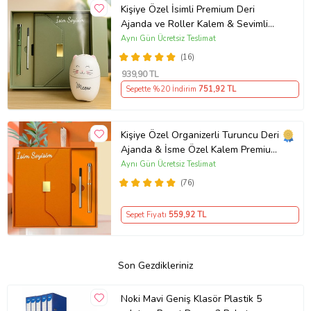
Kişiye Özel İsimli Premium Deri
Ajanda ve Roller Kalem & Sevimli
Kedi H2o Nemlendirici Seti
Aynı Gün Ücretsiz Teslimat
(16)
939
,90 TL
Sepette %20 İndirim
751
,92 TL
Kişiye Özel Organizerli Turuncu Deri
Ajanda & İsme Özel Kalem Premium
Hediye Seti
Aynı Gün Ücretsiz Teslimat
(76)
Sepet Fiyatı
559
,92 TL
Son Gezdikleriniz
Noki Mavi Geniş Klasör Plastik 5