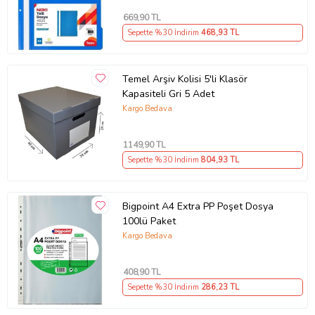
669
,90 TL
Sepette %30 İndirim
468
,93 TL
Temel Arşiv Kolisi 5'li Klasör
Kapasiteli Gri 5 Adet
Kargo Bedava
1149
,90 TL
Sepette %30 İndirim
804
,93 TL
Bigpoint A4 Extra PP Poşet Dosya
100lü Paket
Kargo Bedava
408
,90 TL
Sepette %30 İndirim
286
,23 TL