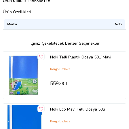
Ürün Kodu:
kcm55866115
Ürün Özellikleri
Marka
Noki
İlginizi Çekebilecek Benzer Seçenekler
Noki Telli Plastik Dosya 50Li Mavi
Kargo Bedava
559
,39 TL
Noki Eco Mavi Telli Dosya 50li
Kargo Bedava