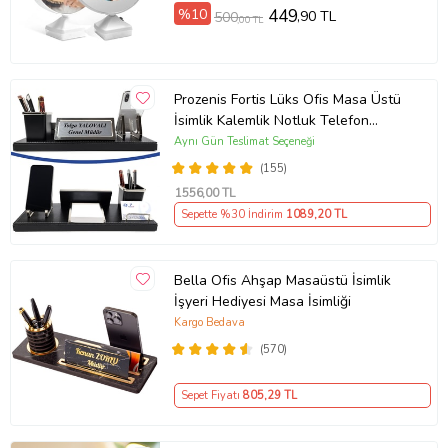
%10
449
,90 TL
500
,00 TL
Prozenis Fortis Lüks Ofis Masa Üstü
İsimlik Kalemlik Notluk Telefon
Standı Seti Masa isimliği Ofis
Aynı Gün Teslimat Seçeneği
Aksesuarı Yeni İş ofis Hediyesi
(155)
1556
,00 TL
Sepette %30 İndirim
1089
,20 TL
Bella Ofis Ahşap Masaüstü İsimlik
İşyeri Hediyesi Masa İsimliği
Kargo Bedava
(570)
Sepet Fiyatı
805
,29 TL