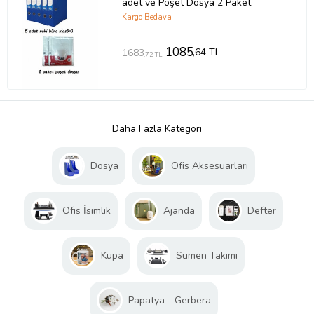
adet ve Poşet Dosya 2 Paket
Kargo Bedava
1085
,64 TL
1683
,72 TL
Daha Fazla Kategori
Dosya
Ofis Aksesuarları
Ofis İsimlik
Ajanda
Defter
Kupa
Sümen Takımı
Papatya - Gerbera