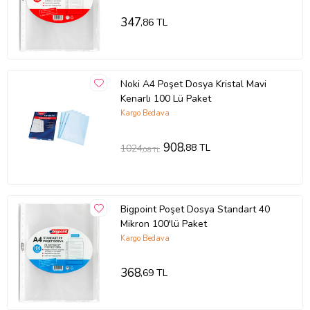
347
,86 TL
Noki A4 Poşet Dosya Kristal Mavi
Kenarlı 100 Lü Paket
Kargo Bedava
908
,88 TL
1024
,08 TL
Bigpoint Poşet Dosya Standart 40
Mikron 100'lü Paket
Kargo Bedava
368
,69 TL