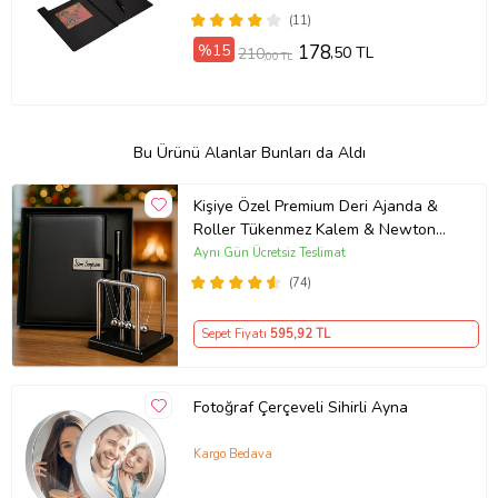
(Siyah) DİKKAT SADECE A5
(11)
EVRAKLAR İÇİN UYGUNDUR !!!
%15
178
,50 TL
210
,00 TL
Bu Ürünü Alanlar Bunları da Aldı
Kişiye Özel Premium Deri Ajanda &
Roller Tükenmez Kalem & Newton
Denge Topu Yeni İş Ofis Hediyesi
Aynı Gün Ücretsiz Teslimat
(74)
Sepet Fiyatı
595
,92 TL
Fotoğraf Çerçeveli Sihirli Ayna
Kargo Bedava