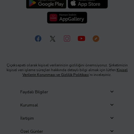
Çiçeksepeti olarak kişisel verilerinizin gizliliğini önemsiyoruz. Şirketimizin
kişisel veri işleme süreçleri hakkında detaylı bilgi almak için lütfen
Kişisel
Verilerin Korunması ve Gizlilik Politikası
’nı inceleyiniz.
Faydalı Bilgiler
Kurumsal
İletişim
Özel Günler