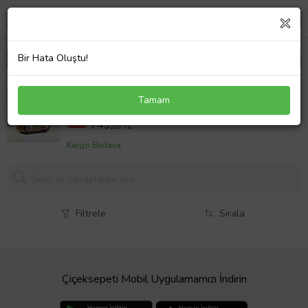
Bir Hata Oluştu!
Nostalji Mini Radyo,Led Detaylı Bluetooth Nostaljik
Tamam
Radyo
899,99 TL
%17
749,
99 TL
Kargo Bedava
Filtrele
Sırala
Çiçeksepeti Mobil Uygulamamızı İndirin