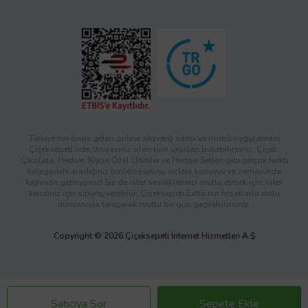
Türkiye’nin önde gelen online alışveriş sitesi ve mobil uygulaması
Çiçeksepeti’nde, ihtiyacınız olan tüm ürünleri bulabilirsiniz. Çiçek,
Çikolata, Hediye, Kişiye Özel Ürünler ve Hediye Setleri gibi birçok farklı
kategoride aradığınız binlerce ürünü sizlere sunuyor ve zamanında
kapınıza getiriyoruz! Siz de ister sevdiklerinizi mutlu etmek için, ister
kendiniz için sipariş verebilir; Çiçeksepeti Extra’nın fırsatlarla dolu
dünyasıyla tanışarak mutlu bir gün geçirebilirsiniz.
Copyright © 2026 Çiçeksepeti İnternet Hizmetleri A.Ş
Satıcıya Sor
Sepete Ekle