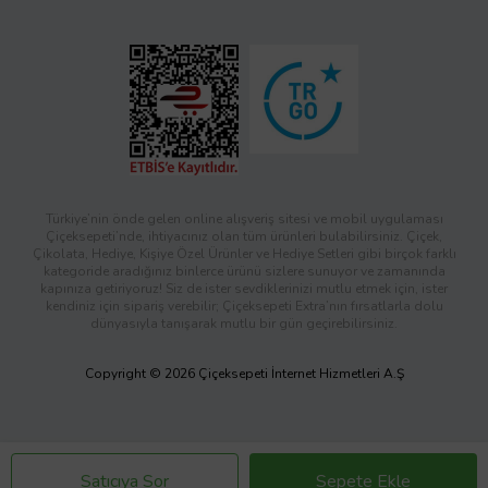
Türkiye’nin önde gelen online alışveriş sitesi ve mobil uygulaması
Çiçeksepeti’nde, ihtiyacınız olan tüm ürünleri bulabilirsiniz. Çiçek,
Çikolata, Hediye, Kişiye Özel Ürünler ve Hediye Setleri gibi birçok farklı
kategoride aradığınız binlerce ürünü sizlere sunuyor ve zamanında
kapınıza getiriyoruz! Siz de ister sevdiklerinizi mutlu etmek için, ister
kendiniz için sipariş verebilir; Çiçeksepeti Extra’nın fırsatlarla dolu
dünyasıyla tanışarak mutlu bir gün geçirebilirsiniz.
Copyright © 2026 Çiçeksepeti İnternet Hizmetleri A.Ş
Satıcıya Sor
Sepete Ekle