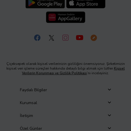
Çiçeksepeti olarak kişisel verilerinizin gizliliğini önemsiyoruz. Şirketimizin
kişisel veri işleme süreçleri hakkında detaylı bilgi almak için lütfen
Kişisel
Verilerin Korunması ve Gizlilik Politikası
’nı inceleyiniz.
Faydalı Bilgiler
Kurumsal
İletişim
Özel Günler