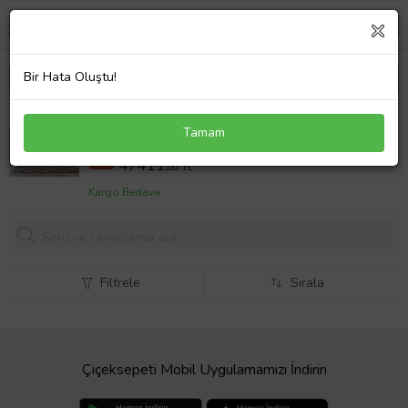
Bir Hata Oluştu!
Ntconcept Ahe Masif Ağaç Çekmeceli Konsol
Tamam
51624,00 TL
%8
47411,
00 TL
Kargo Bedava
Filtrele
Sırala
Çiçeksepeti Mobil Uygulamamızı İndirin