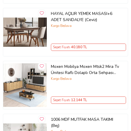
HAYAL AÇILIR YEMEK MASASI+6
ADET SANDALYE (Ceviz)
Kargo Bedava
Sepet Fiyatı
40.180
TL
Moxen Mobilya Moxen Mtsk2 Mira Tv
Ünitesi Raflı Dolaplı Orta Sehpası
Ve Konsol Takımı /yemek Odası
Kargo Bedava
Sepet-bendir MXNMTSK2002SPT
Sepet Fiyatı
12.144
TL
1006 MDF MUTFAK MASA TAKIMI
(Bej)