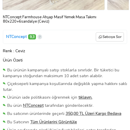
NTConcept Farmhouse Ahşap Masif Yemek Masa Takımı
80x220+6sandalye (Ceviz)
NTConcept
9,3
Satıcıya Sor
Renk
: Ceviz
Ürün Özeti
Bu ürünün kampanyalı satışı stoklarla sınırlıdır. Bir tüketici bu
kampanya stoğundan maksimum 10 adet satın alabilir.
Çiçeksepeti kampanya koşullarında değişiklik yapma hakkını saklı
tutar.
Ürünün iade politikasını öğrenmek için
tıklayın.
Bu ürün
NTConcept
tarafından gönderilecektir.
Bu satıcının ürünlerinde geçerli
350,00 TL Üzeri Kargo Bedava
Bu Satıcının
Tüm Ürünlerini Görüntüle