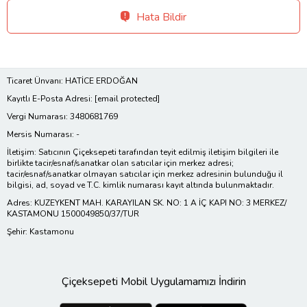
Hata Bildir
Ticaret Ünvanı: HATİCE ERDOĞAN
Kayıtlı E-Posta Adresi:
[email protected]
Vergi Numarası: 3480681769
Mersis Numarası: -
İletişim: Satıcının Çiçeksepeti tarafından teyit edilmiş iletişim bilgileri ile
birlikte tacir/esnaf/sanatkar olan satıcılar için merkez adresi;
tacir/esnaf/sanatkar olmayan satıcılar için merkez adresinin bulunduğu il
bilgisi, ad, soyad ve T.C. kimlik numarası kayıt altında bulunmaktadır.
Adres: KUZEYKENT MAH. KARAYILAN SK. NO: 1 A İÇ KAPI NO: 3 MERKEZ/
KASTAMONU 1500049850/37/TUR
Şehir: Kastamonu
Çiçeksepeti Mobil Uygulamamızı İndirin