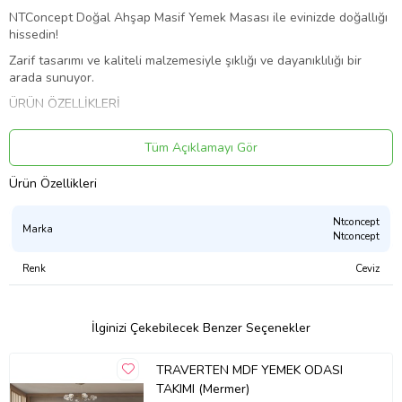
NTConcept Doğal Ahşap Masif Yemek Masası ile evinizde doğallığı
hissedin!
Zarif tasarımı ve kaliteli malzemesiyle şıklığı ve dayanıklılığı bir
arada sunuyor.
ÜRÜN ÖZELLİKLERİ
-Ahşap kısımlarda su bazlı boya ve naturel sert trafik cila
kullanılmıştır. Su ve asitbazlı kimyasal maddelerden kolay
Tüm Açıklamayı Gör
etkilenmemektedir.
Ürün Özellikleri
-Tüm ürünlerimiz ileride çatlama ,küflenme, bakteri oluşumu ve
benzeri dış etkenlerle oluşabilecek deformasyonlara karşı
Ntconcept
emprenye edilmektedir.
Marka
Ntconcept
-Tüm ürünlerimizde kullanılan doğal ağaç malzemelerimiz yüksek
ısıya maruz bırakılarak mukavemeti yüksek, ileride oluşabilecek
Renk
Ceviz
çatlama ve benzeri deformasyonlara karşı ısıl işlemden
geçmektedir.
MALZEME
İlginizi Çekebilecek Benzer Seçenekler
-Ürünlerimizde kullanılan tüm doğal ağaç malzemeler Ilgaz Dağı
orjinli köknar ağacıdır.
TRAVERTEN MDF YEMEK ODASI
TAKIMI (Mermer)
-Ahşap tüm kısımlar konvansiyonel fırınlarda kurutma işleminden