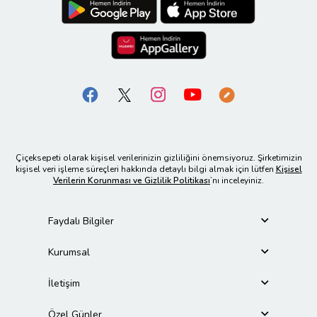
Çiçeksepeti olarak kişisel verilerinizin gizliliğini önemsiyoruz. Şirketimizin
kişisel veri işleme süreçleri hakkında detaylı bilgi almak için lütfen
Kişisel
Verilerin Korunması ve Gizlilik Politikası
’nı inceleyiniz.
Faydalı Bilgiler
Kurumsal
İletişim
Özel Günler