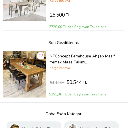
Kargo Bedava
25.500
TL
2720,00 TL'den Başlayan Taksitlerle
Son Gezdikleriniz
NTConcept Farmhouse Ahşap Masif
Yemek Masa Takımı
80x220+6sandalye (Ceviz)
Kargo Bedava
50.544
TL
54.144
TL
5391,36 TL'den Başlayan Taksitlerle
Daha Fazla Kategori