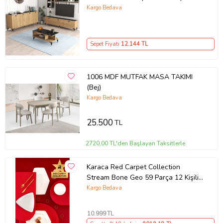
Ve Konsol Takımı /yemek Odası
Kargo Bedava
Sepet-bendir MXNMTSK2002SPT
Sepet Fiyatı
12.144
TL
1006 MDF MUTFAK MASA TAKIMI
(Bej)
Kargo Bedava
25.500
TL
2720,00 TL'den Başlayan Taksitlerle
Karaca Red Carpet Collection
Stream Bone Geo 59 Parça 12 Kişilik
Yemek Takımı Gold Outlet
Kargo Bedava
10.999
TL