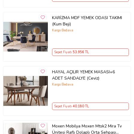
Ürün Kodu:
kcm29202831
KARİZMA MDF YEMEK ODASI TAKIMI
(Kum Beji)
Kargo Bedava
Sepet Fiyatı
53.956
TL
HAYAL AÇILIR YEMEK MASASI+6
ADET SANDALYE (Ceviz)
Kargo Bedava
Sepet Fiyatı
40.180
TL
Moxen Mobilya Moxen Mtsk2 Mira Tv
Ünitesi Raflı Dolaplı Orta Sehpası