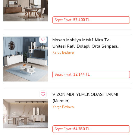
Sepet Fiyatı
57.400
TL
Moxen Mobilya Mtsk1 Mira Tv
Ünitesi Raflı Dolaplı Orta Sehpası
Ve Konsol Takımı /yemek Odası
Kargo Bedava
Beyaz MXNMTSK1001BYZ
Sepet Fiyatı
12.144
TL
VİZON MDF YEMEK ODASI TAKIMI
(Mermer)
Kargo Bedava
Sepet Fiyatı
64.780
TL