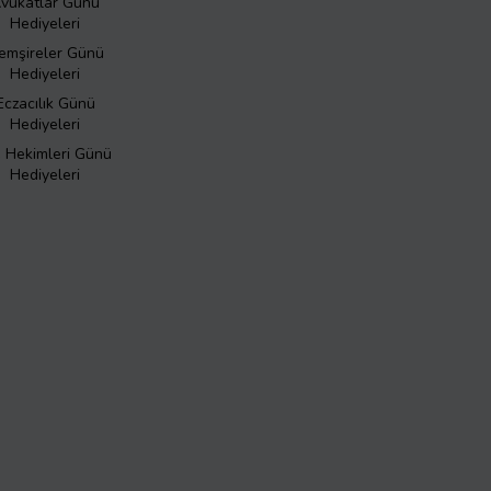
vukatlar Günü
Hediyeleri
emşireler Günü
Hediyeleri
Eczacılık Günü
Hediyeleri
ş Hekimleri Günü
Hediyeleri