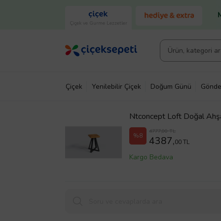
Çiçek ve Gurme Lezzetler
Çiçek
Yenilebilir Çiçek
Doğum Günü
Gönde
Ntconcept Loft Doğal Ahş
4777,00 TL
%8
4387,
00 TL
Kargo Bedava