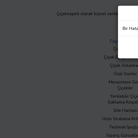
Çiçeksepeti olarak kişisel verilerinizin giz
Bir Hat
Faydalı Bilgil
Çiçek Bakımı
Çiçek Eşliğinde N
Çiçek Anlamla
Özel Günler
Mevsimlere Gö
Çiçekler
Yenilebilir Çiç
Saklama Koşull
Site Haritası
Ürün Sıralama Krit
Teslimat İpuçla
Sipariş Güncell