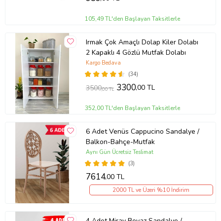
105,49 TL'den Başlayan Taksitlerle
Irmak Çok Amaçlı Dolap Kiler Dolabı
2 Kapaklı 4 Gözlü Mutfak Dolabı
Kargo Bedava
(34)
3300
,00 TL
3500
,00 TL
352,00 TL'den Başlayan Taksitlerle
6 Adet Venüs Cappucino Sandalye /
Balkon-Bahçe-Mutfak
Aynı Gün Ücretsiz Teslimat
(3)
7614
,00 TL
2000 TL ve Üzeri %10 İndirim
4 Adet Miray Beyaz Sandalye /