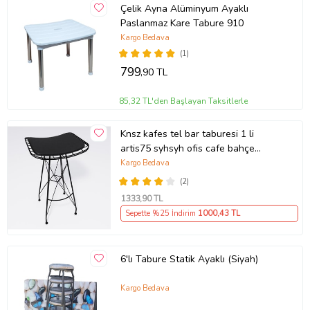
Çelik Ayna Alüminyum Ayaklı
Paslanmaz Kare Tabure 910
Kargo Bedava
(1)
799
,90 TL
85,32 TL'den Başlayan Taksitlerle
Knsz kafes tel bar taburesi 1 li
artis75 syhsyh ofis cafe bahçe
mutfak
Kargo Bedava
(2)
1333
,90 TL
Sepette %25 İndirim
1000
,43 TL
6'lı Tabure Statik Ayaklı (Siyah)
Kargo Bedava