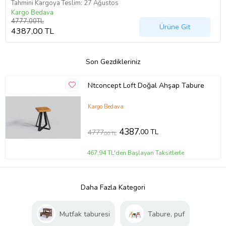
Tahmini Kargoya Teslim: 27 Ağustos
Kargo Bedava
4777,00TL
Ürüne Git
4387,00 TL
Son Gezdikleriniz
Ntconcept Loft Doğal Ahşap Tabure
Kargo Bedava
4387
,00 TL
4777
,00 TL
467,94 TL'den Başlayan Taksitlerle
Daha Fazla Kategori
Mutfak taburesi
Tabure, puf