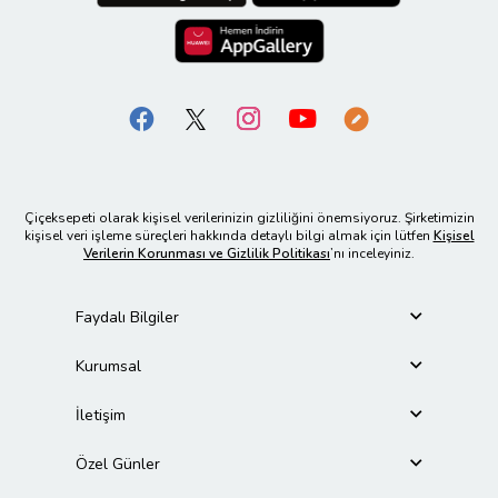
Çiçeksepeti olarak kişisel verilerinizin gizliliğini önemsiyoruz. Şirketimizin
kişisel veri işleme süreçleri hakkında detaylı bilgi almak için lütfen
Kişisel
Verilerin Korunması ve Gizlilik Politikası
’nı inceleyiniz.
Faydalı Bilgiler
Kurumsal
İletişim
Özel Günler