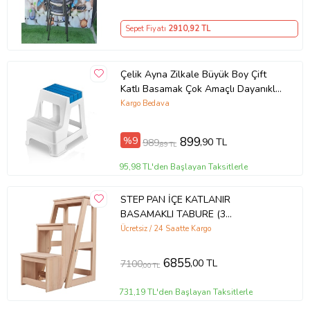
Sepet Fiyatı
2910
,92 TL
Çelik Ayna Zilkale Büyük Boy Çift
Katlı Basamak Çok Amaçlı Dayanıklı
Tabure Beyaz+ Mavi-254
Kargo Bedava
%9
899
,90 TL
989
,89 TL
95,98 TL'den Başlayan Taksitlerle
STEP PAN İÇE KATLANIR
BASAMAKLI TABURE (3
BASAMAKLI) (Kahverengi)
Ücretsiz / 24 Saatte Kargo
6855
,00 TL
7100
,00 TL
731,19 TL'den Başlayan Taksitlerle