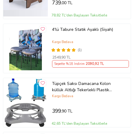
yapmamaktadır.Lütfen bu konuda gerekli tedbir ve desteği ürünler
739
,00 TL
size ulaşmadan alınız.
DEĞİŞİKLİK TALEBİ
78,82 TL'den Başlayan Taksitlerle
-Üründe farklı ebat, renk gibi değişiklik talepleriniz için mesaj
atarak ön bilgi alabilirsiniz.
4'lü Tabure Statık Ayaklı (Siyah)
MEMNUNİYET
-Ntconcept firmamızdan alacağınız tüm ürünler %100 Müşteri
Kargo Bedava
memnuniyeti garantisindedir.
(1)
Ürün Kodu:
kcm16082433
2549
,90 TL
Sepette %18 İndirim
2090
,92 TL
Tüpçek Saksı Damacana Kolon
küllük Altlığı Tekerlekli Plastik
Tüpçek-5663
Kargo Bedava
399
,90 TL
42,65 TL'den Başlayan Taksitlerle