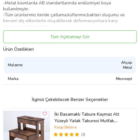
-Metal kısımlarda AB standartlarında endüstriyel boya
kullanılmıştır.
-Tüm ürünlerimiz ileride çatlama,küflenme,bakteri oluşumu ve
benzeri dış etkenlerle oluşabilecek deformasyonlara karşı
emprenye edilmektedir.
-MALZEME
Tüm Açıklamayı Gör
-Ahşap kısımlar %100 doğal ağaç köknar ve ladin masif paneldir.
-Tabure ahşap tabla kalınlığı net 4-4,5cm'dir.
Ürün Özellikleri
-Metal kısımlar profil yada içi dolu lama demirden tam otomatik
makinalarda soğuk bükümdür.
Ahşap
Malzeme
Metal
ÖLÇÜLER
-Derinlik:38cm - Yükseklik: 45cm - En:38cm
Marka
Ntconcept
-Görseldeki ürün rengi açık ceviz renktir.
KARGO
-Taşıma sırasında ürünün zarar görmemesi için özenle
İlginizi Çekebilecek Benzer Seçenekler
paketlenecektir.
-Ürünü en geç 7-15 iş günü içerisinde(üretim yoğunluğuna bağlı)
İki Basamaklı Tabure Kaymaz Alt
üreterek kargoya teslim ediyoruz.
Yüzeyli Yatak Taburesi Mutfak,
-Ürünlerimiz anlaşmalı kargo firması ile sizlere ücretsiz olarak
Banyo Ahşap Merdiven
Kargo Bedava
adrese teslim gönderimi yapılmaktadır.
-Kargo teslimatı kapı teslimidir.Hiçbir kargo firması kata teslimat
(3)