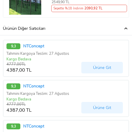
2549
,90 TL
Sepette %18 İndirim
2090
,92 TL
Ürünün Diğer Satıcıları
NTConcept
9,3
Tahmini Kargoya Teslim: 27 Ağustos
Kargo Bedava
4777,00TL
Ürüne Git
4387,00 TL
NTConcept
9,3
Tahmini Kargoya Teslim: 27 Ağustos
Kargo Bedava
4777,00TL
Ürüne Git
4387,00 TL
NTConcept
9,3