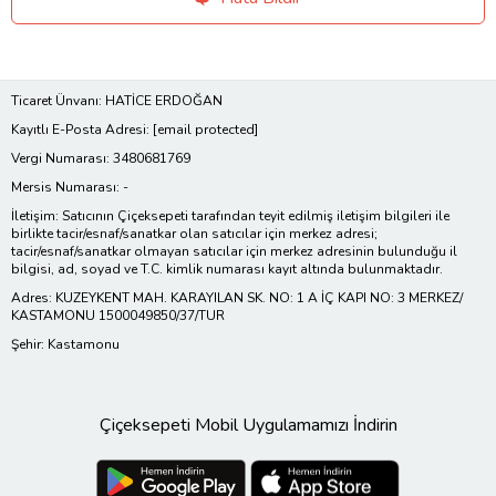
Ticaret Ünvanı: HATİCE ERDOĞAN
Kayıtlı E-Posta Adresi:
[email protected]
Vergi Numarası: 3480681769
Mersis Numarası: -
İletişim: Satıcının Çiçeksepeti tarafından teyit edilmiş iletişim bilgileri ile
birlikte tacir/esnaf/sanatkar olan satıcılar için merkez adresi;
tacir/esnaf/sanatkar olmayan satıcılar için merkez adresinin bulunduğu il
bilgisi, ad, soyad ve T.C. kimlik numarası kayıt altında bulunmaktadır.
Adres: KUZEYKENT MAH. KARAYILAN SK. NO: 1 A İÇ KAPI NO: 3 MERKEZ/
KASTAMONU 1500049850/37/TUR
Şehir: Kastamonu
Çiçeksepeti Mobil Uygulamamızı İndirin