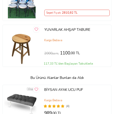
Sepet Fiyatı
2910
,92 TL
YUVARLAK AHŞAP TABURE
Kargo Bedava
1100
,00 TL
2000
,00 TL
117,33 TL'den Başlayan Taksitlerle
Bu Ürünü Alanlar Bunları da Aldı
BİYSAN AYAK UCU PUF
Kargo Bedava
(4)
989
,00 TL