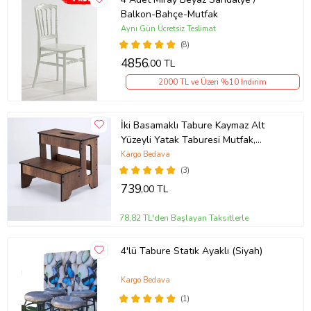
Balkon-Bahçe-Mutfak
Aynı Gün Ücretsiz Teslimat
(8)
4856
,00 TL
2000 TL ve Üzeri %10 İndirim
İki Basamaklı Tabure Kaymaz Alt
Yüzeyli Yatak Taburesi Mutfak,
Banyo Ahşap Merdiven
Kargo Bedava
(3)
739
,00 TL
78,82 TL'den Başlayan Taksitlerle
4'lü Tabure Statık Ayaklı (Siyah)
Kargo Bedava
(1)