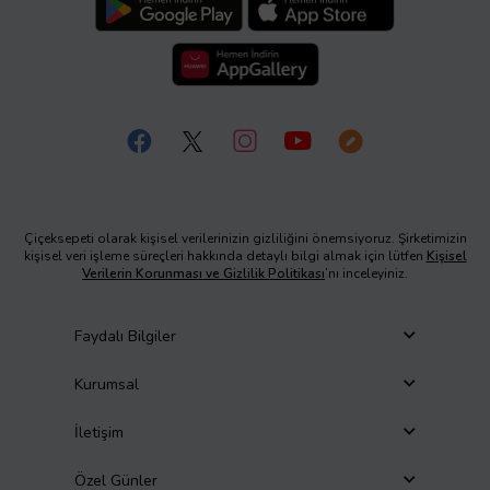
Çiçeksepeti olarak kişisel verilerinizin gizliliğini önemsiyoruz. Şirketimizin
kişisel veri işleme süreçleri hakkında detaylı bilgi almak için lütfen
Kişisel
Verilerin Korunması ve Gizlilik Politikası
’nı inceleyiniz.
Faydalı Bilgiler
Kurumsal
İletişim
Özel Günler