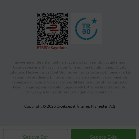
Türkiye’nin önde gelen online alışveriş sitesi ve mobil uygulaması
Çiçeksepeti’nde, ihtiyacınız olan tüm ürünleri bulabilirsiniz. Çiçek,
Çikolata, Hediye, Kişiye Özel Ürünler ve Hediye Setleri gibi birçok farklı
kategoride aradığınız binlerce ürünü sizlere sunuyor ve zamanında
kapınıza getiriyoruz! Siz de ister sevdiklerinizi mutlu etmek için, ister
kendiniz için sipariş verebilir; Çiçeksepeti Extra’nın fırsatlarla dolu
dünyasıyla tanışarak mutlu bir gün geçirebilirsiniz.
Copyright © 2026 Çiçeksepeti İnternet Hizmetleri A.Ş
Satıcıya Sor
Sepete Ekle