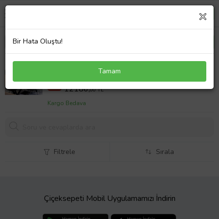
Bir Hata Oluştu!
Ntconcept Vinne Doğal Ahşap Yemek Masası
Tamam
13269,00 TL
%8
12186,
00 TL
Kargo Bedava
Filtrele
Sırala
Çiçeksepeti Mobil Uygulamamızı İndirin