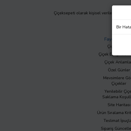
Çiçeksepeti olarak kişisel verilerinizin giz
Bir Hat
Faydalı Bilgil
Çiçek Bakımı
Çiçek Eşliğinde N
Çiçek Anlamla
Özel Günler
Mevsimlere Gö
Çiçekler
Yenilebilir Çiç
Saklama Koşull
Site Haritası
Ürün Sıralama Krit
Teslimat İpuçla
Sipariş Güncell