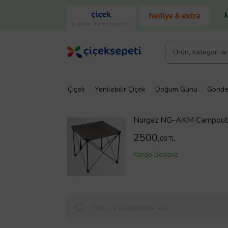
Çiçek ve Gurme Lezzetler
Çiçek
Yenilebilir Çiçek
Doğum Günü
Gönde
Nurgaz NG-AKM Campout A
Çanta Hediyeli
2500,
00 TL
Kargo Bedava