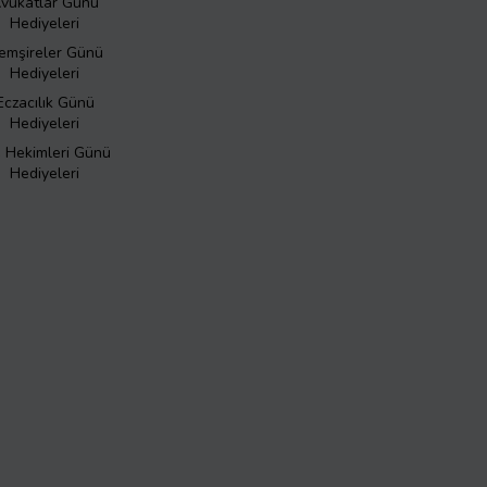
vukatlar Günü
Hediyeleri
emşireler Günü
Hediyeleri
Eczacılık Günü
Hediyeleri
ş Hekimleri Günü
Hediyeleri