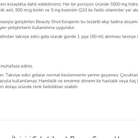
ni kolaylıkla dahil edebilirsiniz. Her bir porsiyon üründe 5500 mg hidroli
 asit, 500 mcg biotin ve 5 mg koenzim Q10 ile farklı vitaminler yer alır
sıyla geliştirilen Beauty Shot Kolajenin bu lezzetli ekşi tadına doyam
yen yetişkinlerin kullanımına uygundur.
afından takviye edici gıda olarak günde 1 şişe (50 ml) alınması tavsiye e
 muhafaza ediniz.
. Takviye edici gıdalar normal beslenmenin yerine geçemez. Çocukların
cıyla kullanılamaz. Hamilelik ve emzirme dönemi ile hastalık veya ilaç
dolayı üründe renk farklılıkları olabilir.