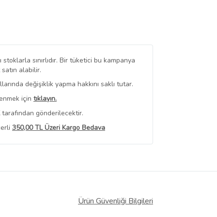
stoklarla sınırlıdır. Bir tüketici bu kampanya
tın alabilir.
arında değişiklik yapma hakkını saklı tutar.
renmek için
tıklayın.
tarafından gönderilecektir.
erli
350,00 TL Üzeri Kargo Bedava
 Görüntüle
iyat bilgileri, satıcı tarafından
Ürün Güvenliği Bilgileri