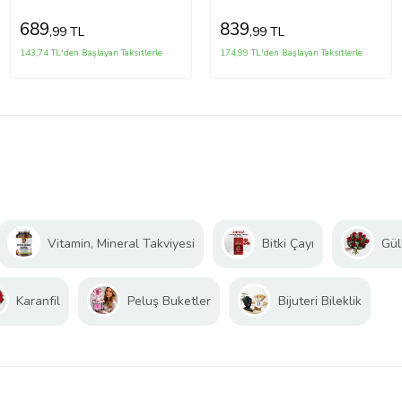
689
839
,99 TL
,99 TL
143,74 TL'den Başlayan Taksitlerle
174,99 TL'den Başlayan Taksitlerle
Vitamin, Mineral Takviyesi
Bitki Çayı
Gül
Karanfil
Peluş Buketler
Bijuteri Bileklik