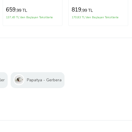
659
819
,99 TL
,99 TL
137,49 TL'den Başlayan Taksitlerle
170,83 TL'den Başlayan Taksitlerle
ler
Papatya - Gerbera