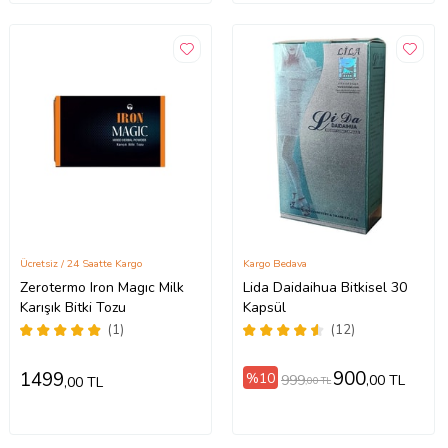
Ücretsiz / 24 Saatte Kargo
Kargo Bedava
Zerotermo Iron Magıc Milk
Lida Daidaihua Bitkisel 30
Karışık Bitki Tozu
Kapsül
(1)
(12)
900
1499
%10
999
,00 TL
,00 TL
,00 TL