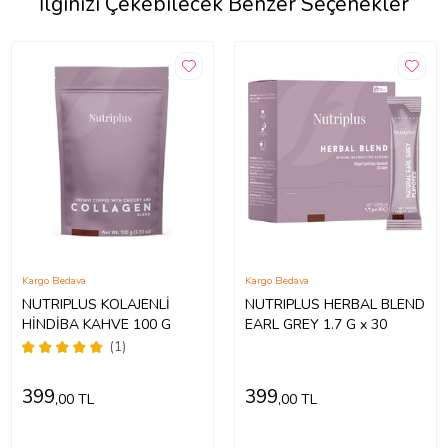
İlginizi Çekebilecek Benzer Seçenekler
Kargo Bedava
Kargo Bedava
NUTRIPLUS KOLAJENLİ
NUTRIPLUS HERBAL BLEND
HİNDİBA KAHVE 100 G
EARL GREY 1.7 G x 30
(1)
399
399
,00 TL
,00 TL