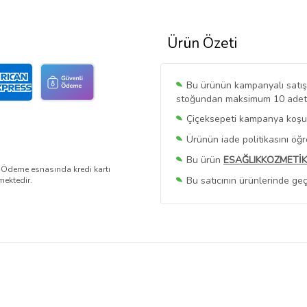
Ürün Özeti
Bu ürünün kampanyalı satışı 
stoğundan maksimum 10 adet sa
Çiçeksepeti kampanya koşull
Ürünün iade politikasını öğ
Bu ürün
ESAĞLIKKOZMETİK
. Ödeme esnasında kredi kartı
Bu satıcının ürünlerinde geç
mektedir.
Bu Satıcının
Tüm Ürünlerini
Ürün sayfasında gördüğünüz f
belirlenmektedir.