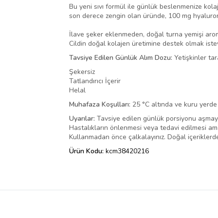
Bu yeni sıvı formül ile günlük beslenmenize kolaje
son derece zengin olan üründe, 100 mg hyaluronik
İlave şeker eklenmeden, doğal turna yemişi aroma
Cildin doğal kolajen üretimine destek olmak iste
Tavsiye Edilen Günlük Alım Dozu:
Yetişkinler tar
Şekersiz
Tatlandırıcı İçerir
Helal
Muhafaza Koşulları:
25 °C altında ve kuru yerde
Uyarılar:
Tavsiye edilen günlük porsiyonu aşmayın
Hastalıkların önlenmesi veya tedavi edilmesi ama
Kullanmadan önce çalkalayınız. Doğal içeriklerden 
Ürün Kodu:
kcm38420216