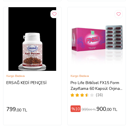
Kargo Bedava
Kargo Bedava
ERSAĞ KEDİ PENÇESİ
Pro Life Bitkîsel FX15 Form
Zayıflama 60 Kapsül Orjinal
Bordo Kapsül
(16)
900
799
%10
999
,00 TL
,00 TL
,00 TL