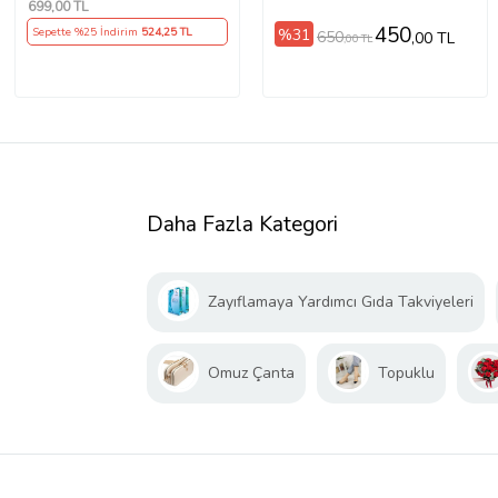
699
,00 TL
450
%31
Sepette %25 İndirim
524
,25 TL
650
,00 TL
,00 TL
Daha Fazla Kategori
Zayıflamaya Yardımcı Gıda Takviyeleri
Omuz Çanta
Topuklu