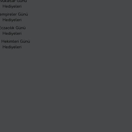
vukatlar Günü
Hediyeleri
emşireler Günü
Hediyeleri
Eczacılık Günü
Hediyeleri
ş Hekimleri Günü
Hediyeleri