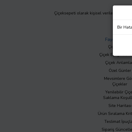
Çiçeksepeti olarak kişisel verilerinizin giz
Bir Hat
Faydalı Bilgil
Çiçek Bakımı
Çiçek Eşliğinde N
Çiçek Anlamla
Özel Günler
Mevsimlere Gö
Çiçekler
Yenilebilir Çiç
Saklama Koşull
Site Haritası
Ürün Sıralama Krit
Teslimat İpuçla
Sipariş Güncell