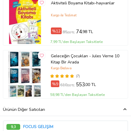
Aktiviteli Boyama Kitabı-hayvanlar
Kargo ile Teslimat
%12
74
,98 TL
85
,00 TL
7,99 TL'den Başlayan Taksitlerle
Geleceğin Çocukları - Jules Verne 10
Kitap Bir Arada
Kargo Bedava
(7)
%9
553
,00 TL
610
,00 TL
58,98 TL'den Başlayan Taksitlerle
Ürünün Diğer Satıcıları
FOCUS GELİŞİM
9,3