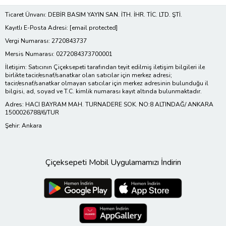
Ticaret Ünvanı: DEBİR BASIM YAYIN SAN. İTH. İHR. TİC. LTD. ŞTİ.
Kayıtlı E-Posta Adresi:
[email protected]
Vergi Numarası: 2720843737
Mersis Numarası: 0272084373700001
İletişim: Satıcının Çiçeksepeti tarafından teyit edilmiş iletişim bilgileri ile
birlikte tacir/esnaf/sanatkar olan satıcılar için merkez adresi;
tacir/esnaf/sanatkar olmayan satıcılar için merkez adresinin bulunduğu il
bilgisi, ad, soyad ve T.C. kimlik numarası kayıt altında bulunmaktadır.
Adres: HACI BAYRAM MAH. TURNADERE SOK. NO:8 ALTINDAĞ/ ANKARA
1500026788/6/TUR
Şehir: Ankara
Çiçeksepeti Mobil Uygulamamızı İndirin