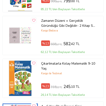
%20
799
,00 TL
999
,00 TL
85,22 TL'den Başlayan Taksitlerle
Zamanın Düzeni + Gerçeklik
Göründüğü Gibi Değildir- 2 Kitap Set
- Iş Bankası Özel Set Zamanın
Kargo Bedava
Düzeni
%13
582
,42 TL
668
,47 TL
62,12 TL'den Başlayan Taksitlerle
Çıkartmalarla Kolay Matematik 9-10
Yaş
Tanıtım Metni
Kargo ile Teslimat
Baskı Boyutu
21,50 x 27,50 cm
Baskı Sayısı
4. Baskı
%23
245
,10 TL
318
,00 TL
Baskı Tarihi
Mayıs 2023
Çevirmen
Canan Demir
26,14 TL'den Başlayan Taksitlerle
Cilt Tipi
Ciltsiz
Kağıt Cinsi
2. Hamur