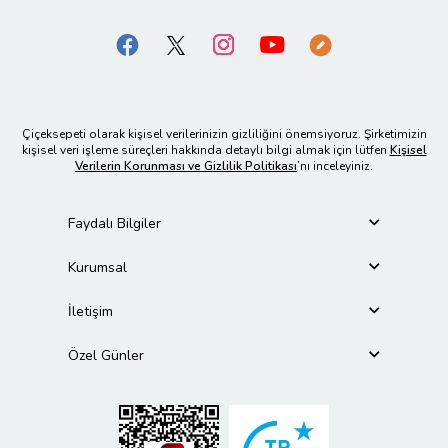
Çiçeksepeti olarak kişisel verilerinizin gizliliğini önemsiyoruz. Şirketimizin
kişisel veri işleme süreçleri hakkında detaylı bilgi almak için lütfen
Kişisel
Verilerin Korunması ve Gizlilik Politikası
’nı inceleyiniz.
Faydalı Bilgiler
Kurumsal
İletişim
Özel Günler