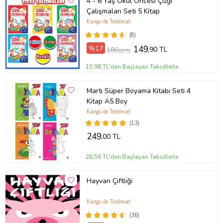
4 - 6 Yaş Okul Öncesi Çizgi
Sayfa Sayısı
80
Çalışmaları Seti 5 Kitap
Yayın Dili
Türkçe
Yazar
Canan Demir
Kargo ile Teslimat
(8)
Ürün Kodu:
kcm74026853
%17
149
,90 TL
180
,00 TL
15,98 TL'den Başlayan Taksitlerle
Martı Süper Boyama Kitabı Seti 4
Kitap A5 Boy
Kargo ile Teslimat
(13)
249
,00 TL
26,56 TL'den Başlayan Taksitlerle
Hayvan Çiftliği
Kargo ile Teslimat
(36)