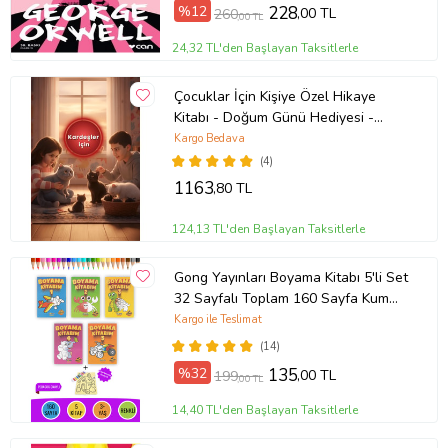
%12
228
,00 TL
260
,00 TL
24,32 TL'den Başlayan Taksitlerle
Çocuklar İçin Kişiye Özel Hikaye
Kitabı - Doğum Günü Hediyesi -
Okuma Hediyesi
Kargo Bedava
(4)
1163
,80 TL
124,13 TL'den Başlayan Taksitlerle
Gong Yayınları Boyama Kitabı 5'li Set
32 Sayfalı Toplam 160 Sayfa Kum
Boyama Hediyeli (Buz-Buz)
Kargo ile Teslimat
(14)
%32
135
,00 TL
199
,00 TL
14,40 TL'den Başlayan Taksitlerle