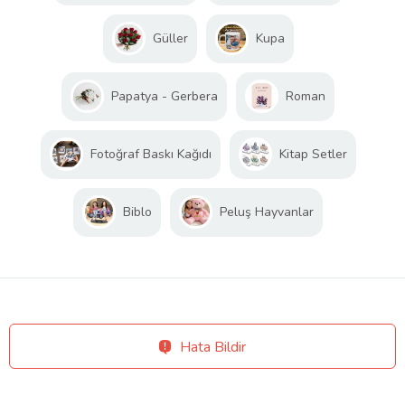
Güller
Kupa
Papatya - Gerbera
Roman
Fotoğraf Baskı Kağıdı
Kitap Setler
Biblo
Peluş Hayvanlar
Hata Bildir