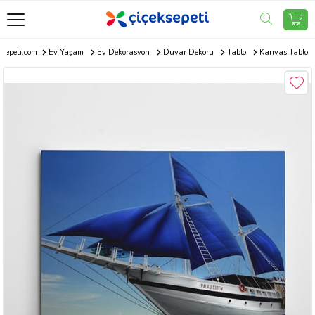
ksepeti.com
Ev Yaşam
Ev Dekorasyon
Duvar Dekoru
Tablo
Kanvas Tablo