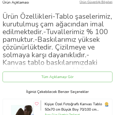
Ürün Açıklaması
Ürün Güvenliği Bilgileri
Ürün Özellikleri
-Tablo şaselerimiz,
kurutulmuş çam ağacından imal
edilmektedir.
-Tuvallerimiz % 100
pamuktur.
-Baskılarımız yüksek
çözünürlüktedir. Çizilmeye ve
solmaya karşı dayanıklıdır.
-
Kanvas tablo baskılarımızdaki
renkler uzun yıllar canlılığını
korur.
-Kanvas tablolarımızdaki
Tüm Açıklamayı Gör
görsel bütünlük, yan kısımlarında
devam etmektedir.
-Tablolarımız el
İlginizi Çekebilecek Benzer Seçenekler
işçiliği ile hazırlanmaktadır.
-Askı
Kişiye Özel Fotoğraflı Kanvas Tablo
tablo üzerine uygulanmış olarak
50x70 cm Büyük Boy 70/100 cm
Duvar Tablosu – Sevgiliye & Aileye
Aynı Gün Ücretsiz Teslimat