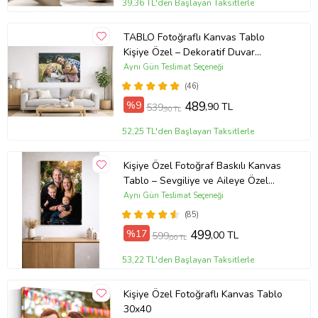
39,36 TL'den Başlayan Taksitlerle
Yüksek Çözünürlükte Baskı
Kalitesi
TABLO Fotoğraflı Kanvas Tablo
Kişiye Özel – Dekoratif Duvar
Baskılarımız yüksek
Tablosu (ÇokluRenk)
Aynı Gün Teslimat Seçeneği
çözünürlüktedir. Kullandığımız
(46)
boyalar insan sağlığına zararlı
%9
489
,90 TL
539
,90 TL
değildir. Çizilmeye karşı
52,25 TL'den Başlayan Taksitlerle
dayanıklıdır. Spot ışığı floresan ve
gün ışığına karşı dayanıklılığı
Kişiye Özel Fotoğraf Baskılı Kanvas
Tablo – Sevgiliye ve Aileye Özel
optimize edilmiş ithal boyalar
Hediye (ÇokluRenk)
Aynı Gün Teslimat Seçeneği
kullanılmaktadır.
(85)
El İşçiliği ile Hazırlanan Tablolar
%17
499
,00 TL
599
,00 TL
53,22 TL'den Başlayan Taksitlerle
Tablolarımız her aşamasında el
işçiliği ile hazırlanmaktadır. Askı
Kişiye Özel Fotoğraflı Kanvas Tablo
aparatları tablo üzerinde
30x40