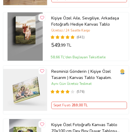
Kargo Gönderimi Özenli
Paketleme
Kişiye Özel Aile, Sevgiliye, Arkadaşa
Fotoğraflı Hediye Kanvas Tablo
El işçiliği ile hazırlanan
Ücretsiz / 24 Saatte Kargo
tablolarımız kargoda hasar
(641)
almayacak şekilde paketlenerek
549
,99 TL
tarafınıza gönderilmektedir.
58,66 TL'den Başlayan Taksitlerle
Tablolarımızın müşterilerimize
güvenle ulaşması için dikkatli ve
Resminizi Gönderin ( Kişiye Özel
özenli paketleme yapılmaktadır.
Tasarım ) Kanvas Tablo Yapalım.
Aynı Gün Ücretsiz Teslimat
Kanvas Tablo Nedir?
(576)
Kanvas Tablo; tuval kumaşı
Sepet Fiyatı
289
,00 TL
üzerine dijital baskı yapılıp ahşap
kasnaklar üzerine gerilerek
Kişiye Özel Fotoğraflı Kanvas Tablo
hazırlanan dekorasyon amaçlı bir
70x100 cm Dev Boy Duvar Tablosu –