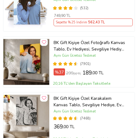
gönderilmektedir.
-Kanvas
Anlamlı Hediye , Babaya Hediye
tablolar, kargoda hasar
(532)
749
,90 TL
görmeyecek şekilde
Sepette %25 İndirim
562
,43 TL
paketlenmektedir.
Baskılarımız Pamuk Malzeme
BK Gift Kişiye Özel Fotoğraflı Kanvas
Tablo, Ev Hediyesi, Sevgiliye Hediye,
Üzerine Uygulanmaktadır
Arkadaşa Hediye
Aynı Gün Ücretsiz Teslimat
Kanvas tuvallerimiz pamuk
(7901)
%37
189
,00 TL
kanvas kumaşı üzerine hiçbir katkı
299
,00 TL
maddesi olmayan nötr ph'li
20,16 TL'den Başlayan Taksitlerle
malzemeye sahiptir. Kanvas
BK Gift Kişiye Özel Karakalem
tuvallerimiz uzun yıllar boyunca
Kanvas Tablo, Sevgiliye Hediye, Ev
dayanıklılığını korumaktadır.
Hediyesi, Arkadaşa Hediye
Aynı Gün Ücretsiz Teslimat
(7468)
Kanvas baskılar en ideal kanvas
369
,00 TL
kumaşı üzerine hazırlanmaktadır.