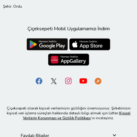
istersen de duvarlarına kanvas
tablo hediyesi alabilirsiniz.
Şehir: Ordu
Evinizdeki şık bir dekorasyon
alternatifi olarak kanvas tablo
Çiçeksepeti Mobil Uygulamamızı İndirin
tercih edilebilir.
Kanvas Tablo Nasıl Monte Edilir?
Kanvas tablolar çift taraflı bant
ya da tercihen tek bir küçük çivi
ile rahatlıkta duvara
tutturabilmektedir. Tablolarda
askı aparatı tablo üzerinde
monteli şekilde yer almaktadır.
Çiçeksepeti olarak kişisel verilerinizin gizliliğini önemsiyoruz. Şirketimizin
Kanvas tablolar kurutulmuş
kişisel veri işleme süreçleri hakkında detaylı bilgi almak için lütfen
Kişisel
Verilerin Korunması ve Gizlilik Politikası
’nı inceleyiniz.
kasnak üzerine uygulandığı için
dayanıklı hafiftir ve kolaylıkla
Faydalı Bilgiler