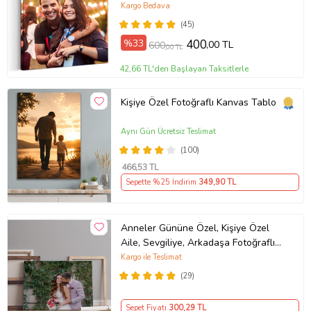
Kargo Bedava
bulunmaktadır. El işçiliği ile
(45)
hazırlanan tablolarımız kargoda
%33
400
,00 TL
600
,00 TL
hasar almayacak şekilde
paketlenerek tarafınıza
42,66 TL'den Başlayan Taksitlerle
gönderilmektedir.
Kişiye Özel Fotoğraflı Kanvas Tablo
Kurutulmuş Ahşap Şase
Aynı Gün Ücretsiz Teslimat
Şaselerimiz kaliteli fırınlanmış
(100)
ağaçtan imal edilmektedir.
466
,53 TL
Sepette %25 İndirim
349
,90 TL
Zamanla esneme, yamulma
yapmaz. Tüm kanvas tablolarımız
Anneler Gününe Özel, Kişiye Özel
özenli işçilik ilehazırlanmaktadır.
Aile, Sevgiliye, Arkadaşa Fotoğraflı
Tablolarımızın müşterilerimize
Hediye Kanvas Tablo
Kargo ile Teslimat
güvenle ulaşması için dikkatlive
(29)
özenli paketleme yapılmaktadır.
Sepet Fiyatı
300
,29 TL