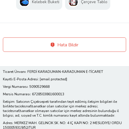
Kelebek Buketi
Çerçeve Tablo
kasnağa gerilmesi ile
yapılmaktadır. Gerek
gerilmesinde işçilik gerekse
doğru gerginlik ayarı yapılması
açısından özen isteyen ürünlerdir.
Hata Bildir
Kanvas tablo kumaşı üzerine
yapılan kaliteli baskı ile
oluşturulmaktadır. Eğlenceli ve
Ticaret Ünvanı: FERDİ KARADUMAN-KARADUMAN E-TİCARET
sanatsal kanvas tablolar, farklı
Kayıtlı E-Posta Adresi:
[email protected]
farklı kanvas tablo modelleri
Vergi Numarası: 5090529668
ustaların elinden çıkar. Bu
Mersis Numarası: 6728503861600013
tablolarla ister arkadaşa hediye
İletişim: Satıcının Çiçeksepeti tarafından teyit edilmiş iletişim bilgileri ile
birlikte tacir/esnaf/sanatkar olan satıcılar için merkez adresi;
tablo, sevdiklerine ev hediyesi
tacir/esnaf/sanatkar olmayan satıcılar için merkez adresinin bulunduğu il
bilgisi, ad, soyad ve T.C. kimlik numarası kayıt altında bulunmaktadır.
tablo ve iş yeri hediyesi tablo
Adres: MERKEZ MAH. GELINCIK SK. NO: 4 IÇ KAPI NO: 2 MESUDIYE/ ORDU
1500059319/52/TUR