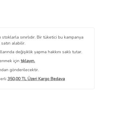
stoklarla sınırlıdır. Bir tüketici bu kampanya
tın alabilir.
arında değişiklik yapma hakkını saklı tutar.
renmek için
tıklayın.
ndan gönderilecektir.
erli
350,00 TL Üzeri Kargo Bedava
 Görüntüle
iyat bilgileri, satıcı tarafından