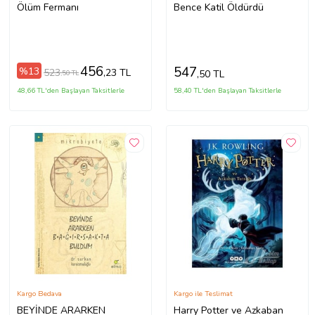
Ölüm Fermanı
Bence Katil Öldürdü
456
547
%13
523
,23 TL
,50 TL
,50 TL
48,66 TL'den Başlayan Taksitlerle
58,40 TL'den Başlayan Taksitlerle
Kargo Bedava
Kargo ile Teslimat
BEYİNDE ARARKEN
Harry Potter ve Azkaban