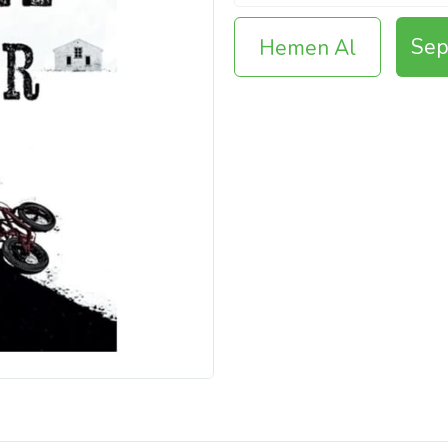
Sep
Hemen Al