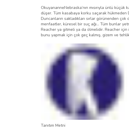
OkuyananneNebraska’nın mısırıyla ünlü küçük kasa
düşer. Tüm kasabaya korku saçarak hükmeden Dunc
Duncanların sakladıkları sırlar görünenden çok d
menfaatler, küresel bir suç ağı... Tüm bunlar ye
Reacher ya gitmeli ya da ölmelidir. Reacher içi
bunu yapmak için çok geç kalmış, gizem ve tehlike
Tanıtım Metni