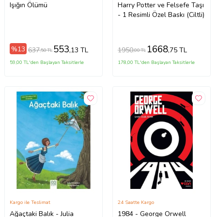
Işığın Ölümü
Harry Potter ve Felsefe Taşı
- 1 Resimli Özel Baskı (Ciltli)
553
1668
%13
637
1950
,13 TL
,75 TL
,50 TL
,00 TL
59,00 TL'den Başlayan Taksitlerle
178,00 TL'den Başlayan Taksitlerle
Kargo ile Teslimat
24 Saatte Kargo
Ağaçtaki Balık - Julia
1984 - George Orwell