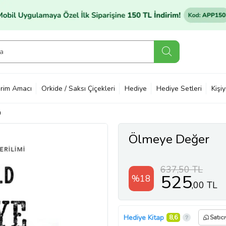
rim Amacı
Orkide / Saksı Çiçekleri
Hediye
Hediye Setleri
Kişi
ı
Ölmeye Değer
637,50 TL
525
%18
,00 TL
Hediye Kitap
8,6
Satıc