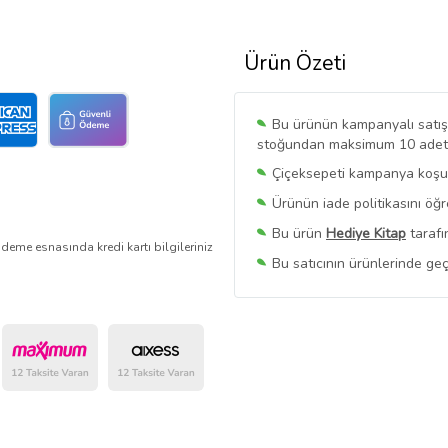
Ürün Özeti
Bu ürünün kampanyalı satışı 
stoğundan maksimum 10 adet sa
Çiçeksepeti kampanya koşull
Ürünün iade politikasını öğ
Bu ürün
Hediye Kitap
tarafı
deme esnasında kredi kartı bilgileriniz
Bu satıcının ürünlerinde geç
Bu Satıcının
Tüm Ürünlerini
Ürün sayfasında gördüğünüz f
belirlenmektedir.