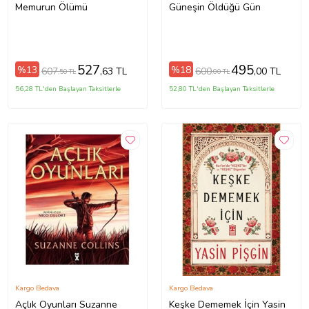
Memurun Ölümü
Güneşin Öldüğü Gün
527
495
%13
%18
607
600
,63 TL
,00 TL
,50 TL
,00 TL
56,28 TL'den Başlayan Taksitlerle
52,80 TL'den Başlayan Taksitlerle
Kargo Bedava
Kargo Bedava
Açlık Oyunları Suzanne
Keşke Dememek İçin Yasin