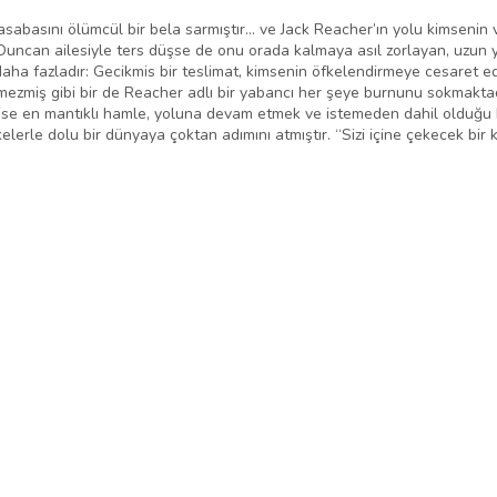
basını ölümcül bir bela sarmıştır... ve Jack Reacher’ın yolu kimsenin v
an ailesiyle ters düşse de onu orada kalmaya asıl zorlayan, uzun yıl
aha fazladır: Gecikmis bir teslimat, kimsenin öfkelendirmeye cesaret e
tmezmiş gibi bir de Reacher adlı bir yabancı her şeye burnunu sokmaktad
n ise en mantıklı hamle, yoluna devam etmek ve istemeden dahil olduğu 
lerle dolu bir dünyaya çoktan adımını atmıştır. “Sizi içine çekecek bir k