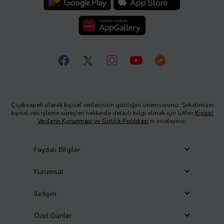
Çiçeksepeti olarak kişisel verilerinizin gizliliğini önemsiyoruz. Şirketimizin
kişisel veri işleme süreçleri hakkında detaylı bilgi almak için lütfen
Kişisel
Verilerin Korunması ve Gizlilik Politikası
’nı inceleyiniz.
Faydalı Bilgiler
Kurumsal
İletişim
Özel Günler