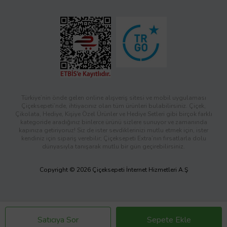
Türkiye’nin önde gelen online alışveriş sitesi ve mobil uygulaması
Çiçeksepeti’nde, ihtiyacınız olan tüm ürünleri bulabilirsiniz. Çiçek,
Çikolata, Hediye, Kişiye Özel Ürünler ve Hediye Setleri gibi birçok farklı
kategoride aradığınız binlerce ürünü sizlere sunuyor ve zamanında
kapınıza getiriyoruz! Siz de ister sevdiklerinizi mutlu etmek için, ister
kendiniz için sipariş verebilir; Çiçeksepeti Extra’nın fırsatlarla dolu
dünyasıyla tanışarak mutlu bir gün geçirebilirsiniz.
Copyright © 2026 Çiçeksepeti İnternet Hizmetleri A.Ş
Satıcıya Sor
Sepete Ekle