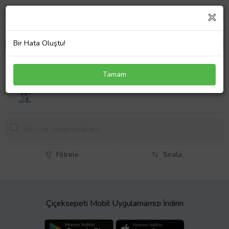
Bir Hata Oluştu!
Ön Dişli 17T CG Motosiklet Uyumlu
Tamam
189,
90 TL
Filtrele
Sırala
Çiçeksepeti Mobil Uygulamamızı İndirin