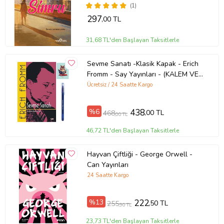
(1)
297
,00 TL
31,68 TL'den Başlayan Taksitlerle
Sevme Sanatı -Klasik Kapak - Erich
Fromm - Say Yayınları - (KALEM VE
NOT DEFTERLİ) (Renksiz)
Ücretsiz / 24 Saatte Kargo
%6
438
,00 TL
468
,00 TL
46,72 TL'den Başlayan Taksitlerle
Hayvan Çiftliği - George Orwell -
Can Yayınları
24 Saatte Kargo
%13
222
,50 TL
255
,90 TL
23,73 TL'den Başlayan Taksitlerle