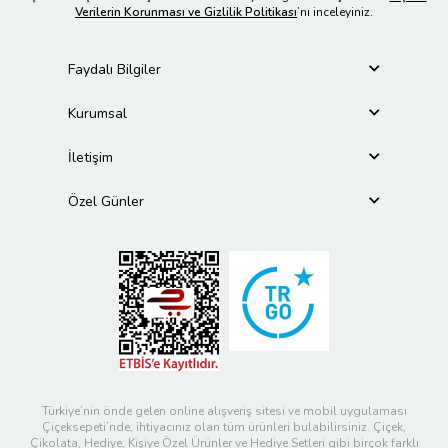
Verilerin Korunması ve Gizlilik Politikası
’nı inceleyiniz.
Faydalı Bilgiler
Kurumsal
İletişim
Özel Günler
Türkiye’nin önde gelen online alışveriş sitesi ve mobil uygulaması
Çiçeksepeti’nde, ihtiyacınız olan tüm ürünleri bulabilirsiniz. Çiçek,
Çikolata, Hediye, Kişiye Özel Ürünler ve Hediye Setleri gibi birçok farklı