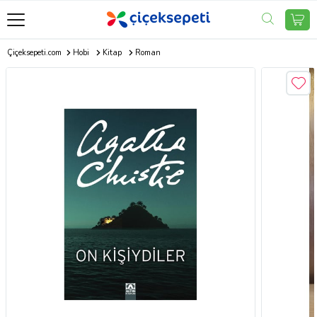
Çiçeksepeti.com
Hobi
Kitap
Roman