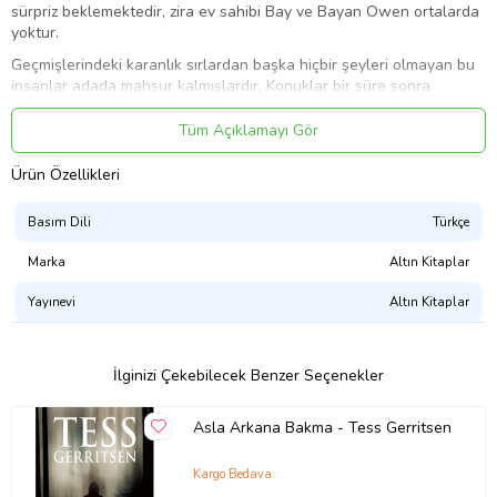
sürpriz beklemektedir, zira ev sahibi Bay ve Bayan Owen ortalarda
yoktur.
Geçmişlerindeki karanlık sırlardan başka hiçbir şeyleri olmayan bu
insanlar adada mahsur kalmışlardır. Konuklar bir süre sonra
gizledikleri sırları birbirlerine anlatmaya ve teker teker ölmeye
başlarlar...
Tüm Açıklamayı Gör
Ürün Kodu:
kcm25265755
Ürün Özellikleri
Basım Dili
Türkçe
Marka
Altın Kitaplar
Yayınevi
Altın Kitaplar
İlginizi Çekebilecek Benzer Seçenekler
Asla Arkana Bakma - Tess Gerritsen
Kargo Bedava