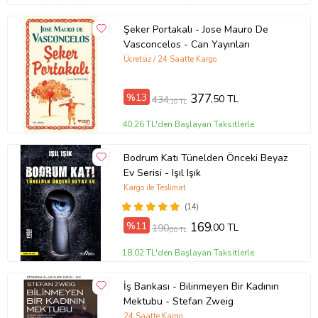
Şeker Portakalı - Jose Mauro De
Vasconcelos - Can Yayınları
Ücretsiz / 24 Saatte Kargo
%13
377
,50 TL
434
,10 TL
40,26 TL'den Başlayan Taksitlerle
Bodrum Katı Tünelden Önceki Beyaz
Ev Serisi - Işıl Işık
Kargo ile Teslimat
(14)
%11
169
,00 TL
190
,00 TL
18,02 TL'den Başlayan Taksitlerle
İş Bankası - Bilinmeyen Bir Kadının
Mektubu - Stefan Zweig
24 Saatte Kargo