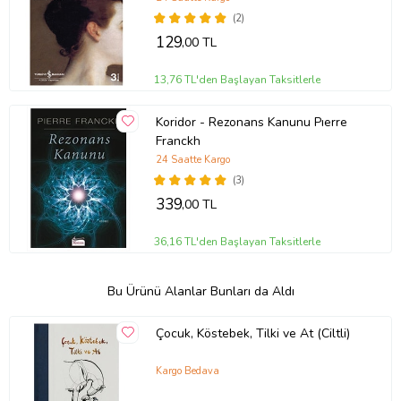
(2)
129
,00 TL
13,76 TL'den Başlayan Taksitlerle
Koridor - Rezonans Kanunu Pıerre
Franckh
24 Saatte Kargo
(3)
339
,00 TL
36,16 TL'den Başlayan Taksitlerle
Bu Ürünü Alanlar Bunları da Aldı
Çocuk, Köstebek, Tilki ve At (Ciltli)
Kargo Bedava