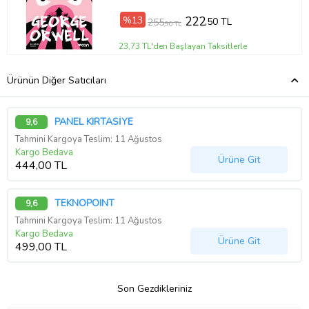
%13
222
,50 TL
255
,90 TL
23,73 TL'den Başlayan Taksitlerle
Ürünün Diğer Satıcıları
PANEL KIRTASİYE
9,6
Tahmini Kargoya Teslim: 11 Ağustos
Kargo Bedava
Ürüne Git
444,00 TL
TEKNOPOINT
9,6
Tahmini Kargoya Teslim: 11 Ağustos
Kargo Bedava
Ürüne Git
499,00 TL
Son Gezdikleriniz