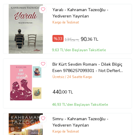
Yaralı - Kahraman Tazeoğlu -
Yediveren Yayınları
Kargo ile Teslimat
%33
90
,36 TL
135
,54 TL
9,63 TL'den Başlayan Taksitlerle
Bir Kürt Sevdim Romanı - Dilek Bilgiç
Esen 9786257099301 - Not Defterli
Seti (Renksiz)
Ücretsiz / 24 Saatte Kargo
440
,00 TL
46,93 TL'den Başlayan Taksitlerle
Simru - Kahraman Tazeoğlu -
Yediveren Yayınları
Kargo ile Teslimat