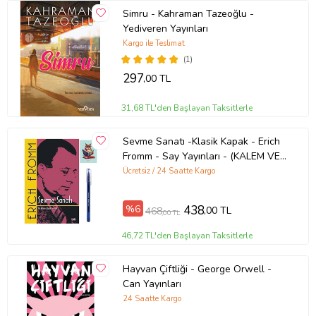
Simru - Kahraman Tazeoğlu -
Yediveren Yayınları
Kargo ile Teslimat
(1)
297
,00 TL
31,68 TL'den Başlayan Taksitlerle
Sevme Sanatı -Klasik Kapak - Erich
Fromm - Say Yayınları - (KALEM VE
NOT DEFTERLİ) (Renksiz)
Ücretsiz / 24 Saatte Kargo
%6
438
,00 TL
468
,00 TL
46,72 TL'den Başlayan Taksitlerle
Hayvan Çiftliği - George Orwell -
Can Yayınları
24 Saatte Kargo