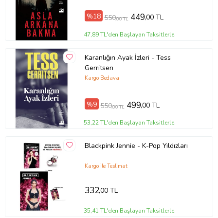
%18
449
,00 TL
550
,00 TL
47,89 TL'den Başlayan Taksitlerle
Karanlığın Ayak İzleri - Tess
Gerritsen
Kargo Bedava
%9
499
,00 TL
550
,00 TL
53,22 TL'den Başlayan Taksitlerle
Blackpink Jennie - K-Pop Yıldızları
Kargo ile Teslimat
332
,00 TL
35,41 TL'den Başlayan Taksitlerle