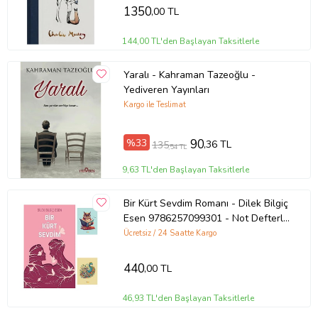
1350
,00 TL
144,00 TL'den Başlayan Taksitlerle
Yaralı - Kahraman Tazeoğlu -
Yediveren Yayınları
Kargo ile Teslimat
%33
90
,36 TL
135
,54 TL
9,63 TL'den Başlayan Taksitlerle
Bir Kürt Sevdim Romanı - Dilek Bilgiç
Esen 9786257099301 - Not Defterli
Seti (Renksiz)
Ücretsiz / 24 Saatte Kargo
440
,00 TL
46,93 TL'den Başlayan Taksitlerle