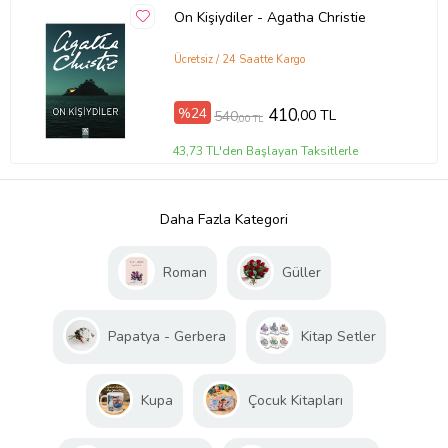
On Kişiydiler - Agatha Christie
Ücretsiz / 24 Saatte Kargo
%24
410
,00 TL
540
,00 TL
43,73 TL'den Başlayan Taksitlerle
Daha Fazla Kategori
Roman
Güller
Papatya - Gerbera
Kitap Setler
Kupa
Çocuk Kitapları