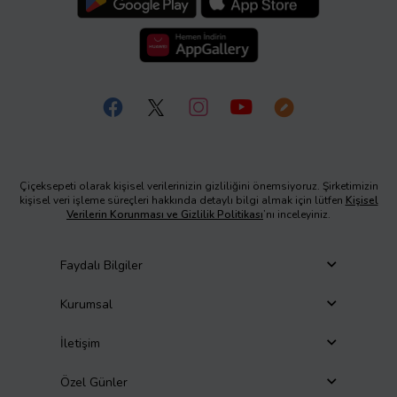
Çiçeksepeti olarak kişisel verilerinizin gizliliğini önemsiyoruz. Şirketimizin
kişisel veri işleme süreçleri hakkında detaylı bilgi almak için lütfen
Kişisel
Verilerin Korunması ve Gizlilik Politikası
’nı inceleyiniz.
Faydalı Bilgiler
Kurumsal
İletişim
Özel Günler