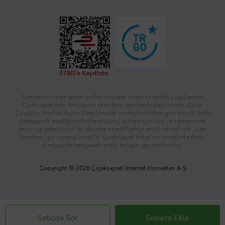
Türkiye’nin önde gelen online alışveriş sitesi ve mobil uygulaması
Çiçeksepeti’nde, ihtiyacınız olan tüm ürünleri bulabilirsiniz. Çiçek,
Çikolata, Hediye, Kişiye Özel Ürünler ve Hediye Setleri gibi birçok farklı
kategoride aradığınız binlerce ürünü sizlere sunuyor ve zamanında
kapınıza getiriyoruz! Siz de ister sevdiklerinizi mutlu etmek için, ister
kendiniz için sipariş verebilir; Çiçeksepeti Extra’nın fırsatlarla dolu
dünyasıyla tanışarak mutlu bir gün geçirebilirsiniz.
Copyright © 2026 Çiçeksepeti İnternet Hizmetleri A.Ş
Satıcıya Sor
Sepete Ekle