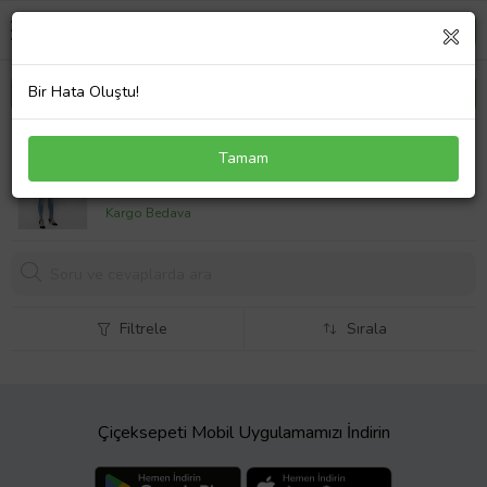
Bir Hata Oluştu!
15162363 ONLY KOT
Tamam
620,
44 TL
Kargo Bedava
Filtrele
Sırala
Çiçeksepeti Mobil Uygulamamızı İndirin