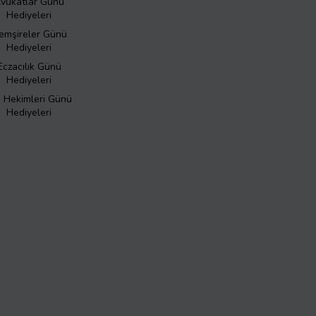
vukatlar Günü
Hediyeleri
emşireler Günü
Hediyeleri
Eczacılık Günü
Hediyeleri
ş Hekimleri Günü
Hediyeleri