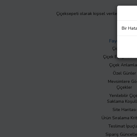
Çiçeksepeti olarak kişisel verilerinizin giz
Bir Hat
Faydalı Bilgil
Çiçek Bakımı
Çiçek Eşliğinde N
Çiçek Anlamla
Özel Günler
Mevsimlere Gö
Çiçekler
Yenilebilir Çiç
Saklama Koşull
Site Haritası
Ürün Sıralama Krit
Teslimat İpuçla
Sipariş Güncell