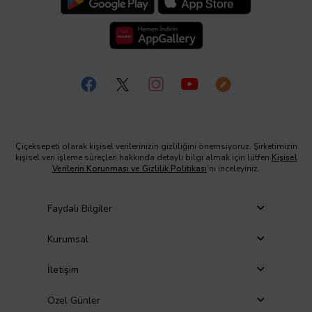
Çiçeksepeti olarak kişisel verilerinizin gizliliğini önemsiyoruz. Şirketimizin
kişisel veri işleme süreçleri hakkında detaylı bilgi almak için lütfen
Kişisel
Verilerin Korunması ve Gizlilik Politikası
’nı inceleyiniz.
Faydalı Bilgiler
Kurumsal
İletişim
Özel Günler