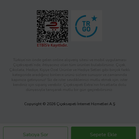
Türkiye’nin önde gelen online alışveriş sitesi ve mobil uygulaması
Çiçeksepeti’nde, ihtiyacınız olan tüm ürünleri bulabilirsiniz. Çiçek,
Çikolata, Hediye, Kişiye Özel Ürünler ve Hediye Setleri gibi birçok farklı
kategoride aradığınız binlerce ürünü sizlere sunuyor ve zamanında
kapınıza getiriyoruz! Siz de ister sevdiklerinizi mutlu etmek için, ister
kendiniz için sipariş verebilir; Çiçeksepeti Extra’nın fırsatlarla dolu
dünyasıyla tanışarak mutlu bir gün geçirebilirsiniz.
Copyright © 2026 Çiçeksepeti İnternet Hizmetleri A.Ş
Satıcıya Sor
Sepete Ekle