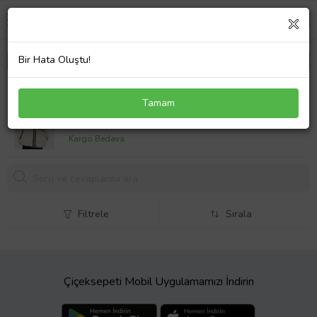
Bir Hata Oluştu!
Only Kadın Teddy Ekru Peluş Mont - 15322440
Tamam
3599,
90 TL
Kargo Bedava
Filtrele
Sırala
Çiçeksepeti Mobil Uygulamamızı İndirin