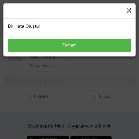
Bir Hata Oluştu!
Only Onsmelvin Life Lf Puffer Jacket Otw Vd Erkek
Tamam
Günlük Mont 22025205-ANTIQUE-WHITE Beyaz
3499,00 TL
%18
2886,
68 TL
Kargo Bedava
Filtrele
Sırala
Çiçeksepeti Mobil Uygulamamızı İndirin