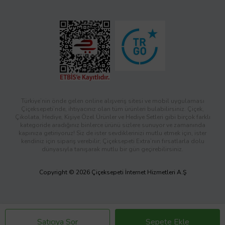
Türkiye’nin önde gelen online alışveriş sitesi ve mobil uygulaması
Çiçeksepeti’nde, ihtiyacınız olan tüm ürünleri bulabilirsiniz. Çiçek,
Çikolata, Hediye, Kişiye Özel Ürünler ve Hediye Setleri gibi birçok farklı
kategoride aradığınız binlerce ürünü sizlere sunuyor ve zamanında
kapınıza getiriyoruz! Siz de ister sevdiklerinizi mutlu etmek için, ister
kendiniz için sipariş verebilir; Çiçeksepeti Extra’nın fırsatlarla dolu
dünyasıyla tanışarak mutlu bir gün geçirebilirsiniz.
Copyright © 2026 Çiçeksepeti İnternet Hizmetleri A.Ş
Satıcıya Sor
Sepete Ekle