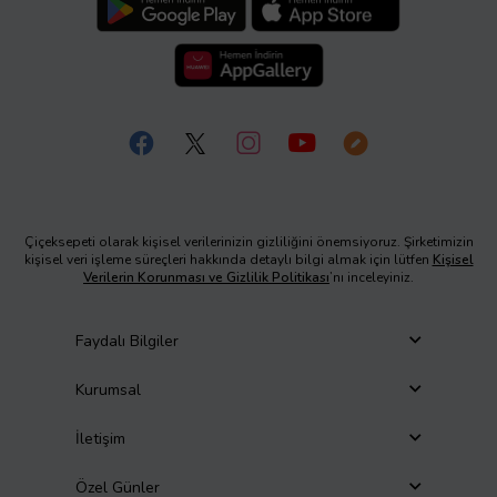
Çiçeksepeti olarak kişisel verilerinizin gizliliğini önemsiyoruz. Şirketimizin
kişisel veri işleme süreçleri hakkında detaylı bilgi almak için lütfen
Kişisel
Verilerin Korunması ve Gizlilik Politikası
’nı inceleyiniz.
Faydalı Bilgiler
Kurumsal
İletişim
Özel Günler