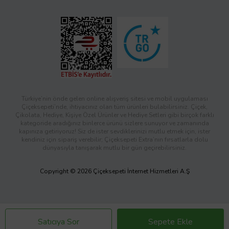
Türkiye’nin önde gelen online alışveriş sitesi ve mobil uygulaması
Çiçeksepeti’nde, ihtiyacınız olan tüm ürünleri bulabilirsiniz. Çiçek,
Çikolata, Hediye, Kişiye Özel Ürünler ve Hediye Setleri gibi birçok farklı
kategoride aradığınız binlerce ürünü sizlere sunuyor ve zamanında
kapınıza getiriyoruz! Siz de ister sevdiklerinizi mutlu etmek için, ister
kendiniz için sipariş verebilir; Çiçeksepeti Extra’nın fırsatlarla dolu
dünyasıyla tanışarak mutlu bir gün geçirebilirsiniz.
Copyright © 2026 Çiçeksepeti İnternet Hizmetleri A.Ş
Satıcıya Sor
Sepete Ekle