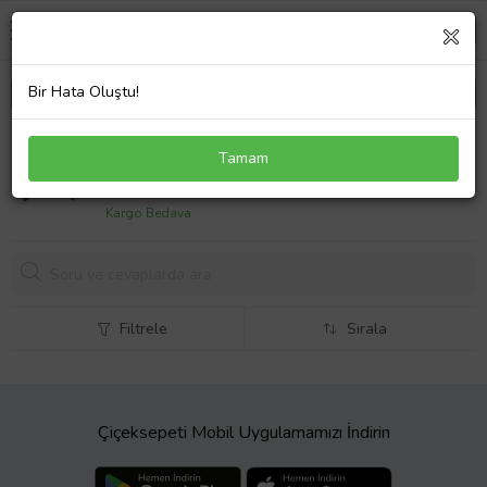
Bir Hata Oluştu!
Opel Astra J Sd/hb 10/20 Arka Çamurluk
Tamam
Davlumbazı Sol
1006,
88 TL
Kargo Bedava
Filtrele
Sırala
Çiçeksepeti Mobil Uygulamamızı İndirin