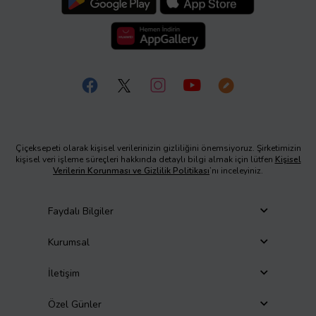
Çiçeksepeti olarak kişisel verilerinizin gizliliğini önemsiyoruz. Şirketimizin
kişisel veri işleme süreçleri hakkında detaylı bilgi almak için lütfen
Kişisel
Verilerin Korunması ve Gizlilik Politikası
’nı inceleyiniz.
Faydalı Bilgiler
Kurumsal
İletişim
Özel Günler