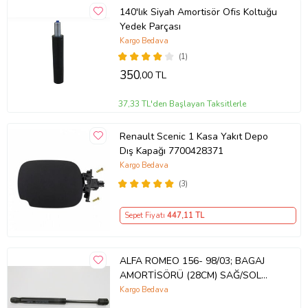
140'lık Siyah Amortisör Ofis Koltuğu
Yedek Parçası
Kargo Bedava
(1)
350
,00 TL
37,33 TL'den Başlayan Taksitlerle
Renault Scenic 1 Kasa Yakıt Depo
Dış Kapağı 7700428371
Kargo Bedava
(3)
Sepet Fiyatı
447
,11 TL
ALFA ROMEO 156- 98/03; BAGAJ
AMORTİSÖRÜ (28CM) SAĞ/SOL
AYNI ADET (TUFF SUPPORT) 1965-
Kargo Bedava
6525 60651067