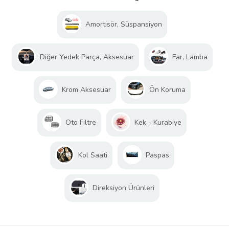
Amortisör, Süspansiyon
Diğer Yedek Parça, Aksesuar
Far, Lamba
Krom Aksesuar
Ön Koruma
Oto Filtre
Kek - Kurabiye
Kol Saati
Paspas
Direksiyon Ürünleri