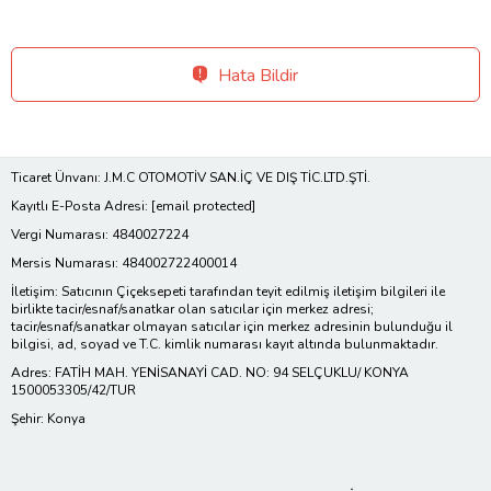
Hata Bildir
Ticaret Ünvanı: J.M.C OTOMOTİV SAN.İÇ VE DIŞ TİC.LTD.ŞTİ.
Kayıtlı E-Posta Adresi:
[email protected]
Vergi Numarası: 4840027224
Mersis Numarası: 484002722400014
İletişim: Satıcının Çiçeksepeti tarafından teyit edilmiş iletişim bilgileri ile
birlikte tacir/esnaf/sanatkar olan satıcılar için merkez adresi;
tacir/esnaf/sanatkar olmayan satıcılar için merkez adresinin bulunduğu il
bilgisi, ad, soyad ve T.C. kimlik numarası kayıt altında bulunmaktadır.
Adres: FATİH MAH. YENİSANAYİ CAD. NO: 94 SELÇUKLU/ KONYA
1500053305/42/TUR
Şehir: Konya