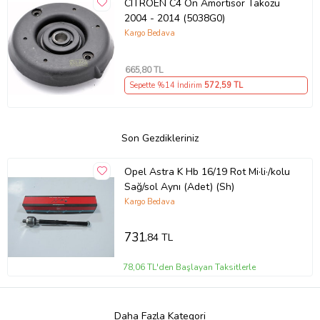
CITROEN C4 Ön Amortisör Takozu
2004 - 2014 (5038G0)
Kargo Bedava
665
,80 TL
Sepette %14 İndirim
572
,59 TL
Son Gezdikleriniz
Opel Astra K Hb 16/19 Rot Mi·li·/kolu
Sağ/sol Aynı (Adet) (Sh)
Kargo Bedava
731
,84 TL
78,06 TL'den Başlayan Taksitlerle
Daha Fazla Kategori