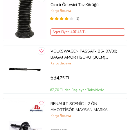
Gıcırtı Önleyici Toz Körüğü
Kargo Bedava
(1)
Sepet Fiyatı
407
,43 TL
VOLKSWAGEN PASSAT- B5- 97/00;
BAGAJ AMORTİSÖRÜ (30CM)
SAĞ/SOL AYNI ADET 3B5827550A
Kargo Bedava
1065-6525
634
,75 TL
67,70 TL'den Başlayan Taksitlerle
RENAULT SCENİC II 2 ÖN
AMORTİSÖR MAYSAN MARKA
8200663650
Kargo Bedava