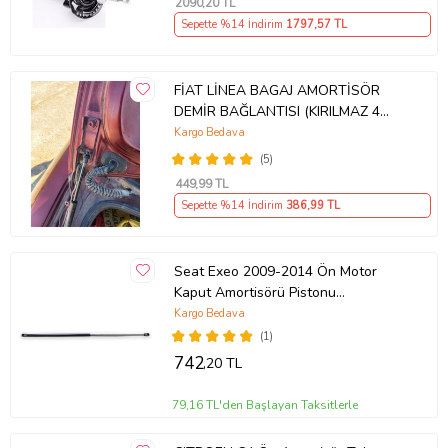
2090
,20 TL
Sepette %14 İndirim
1797
,57 TL
FİAT LİNEA BAGAJ AMORTİSÖR
DEMİR BAĞLANTISI (KIRILMAZ 4
ADET M6 ) (Krom)
Kargo Bedava
(5)
449
,99 TL
Sepette %14 İndirim
386
,99 TL
Seat Exeo 2009-2014 Ön Motor
Kaput Amortisörü Pistonu
8E0823359A
Kargo Bedava
(1)
742
,20 TL
79,16 TL'den Başlayan Taksitlerle