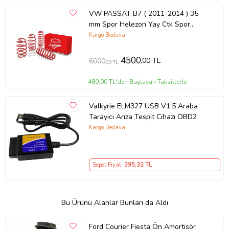
VW PASSAT B7 ( 2011-2014 ) 35
mm Spor Helezon Yay Ctk Spor
Springs 4 Lü Set 5 Yıl Garantili
Kargo Bedava
4500
,00 TL
6000
,00 TL
480,00 TL'den Başlayan Taksitlerle
Valkyrie ELM327 USB V1.5 Araba
Tarayıcı Arıza Tespit Cihazı OBD2
Kargo Bedava
Sepet Fiyatı
395
,32 TL
Bu Ürünü Alanlar Bunları da Aldı
Ford Courier Fiesta Ön Amortisör