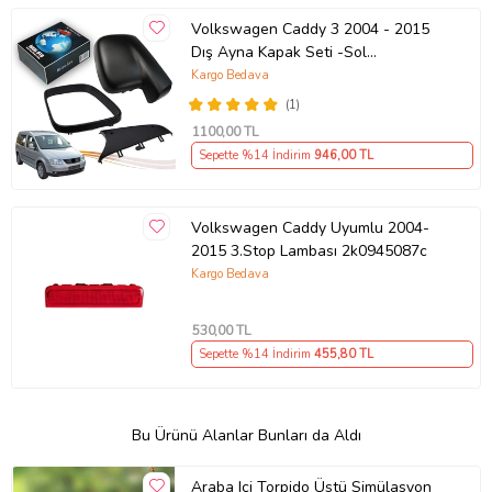
Volkswagen Caddy 3 2004 - 2015
Dış Ayna Kapak Seti -Sol
7E18575289 B9
Kargo Bedava
(1)
1100
,00 TL
Sepette %14 İndirim
946
,00 TL
Volkswagen Caddy Uyumlu 2004-
2015 3.Stop Lambası 2k0945087c
Kargo Bedava
530
,00 TL
Sepette %14 İndirim
455
,80 TL
Bu Ürünü Alanlar Bunları da Aldı
Araba Içi Torpido Üstü Simülasyon