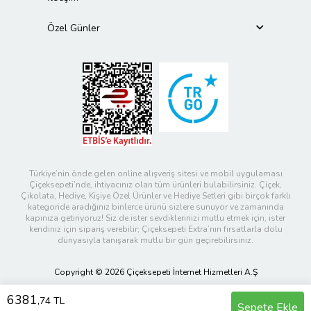
Özel Günler
Türkiye’nin önde gelen online alışveriş sitesi ve mobil uygulaması
Çiçeksepeti’nde, ihtiyacınız olan tüm ürünleri bulabilirsiniz. Çiçek,
Çikolata, Hediye, Kişiye Özel Ürünler ve Hediye Setleri gibi birçok farklı
kategoride aradığınız binlerce ürünü sizlere sunuyor ve zamanında
kapınıza getiriyoruz! Siz de ister sevdiklerinizi mutlu etmek için, ister
kendiniz için sipariş verebilir; Çiçeksepeti Extra’nın fırsatlarla dolu
dünyasıyla tanışarak mutlu bir gün geçirebilirsiniz.
Copyright © 2026 Çiçeksepeti İnternet Hizmetleri A.Ş
6381
,74 TL
Sepete Ekle