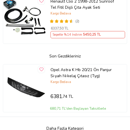
Renault Clio 2 1998-2012 Sunroof
Tel Fitil Dişli Çıta Ayak Seti
Kargo Bedava
(2)
6337
,50 TL
Sepette %14 İndirim
5450
,25 TL
Son Gezdikleriniz
Opel Astra K Hb 20/21 Ön Panjur
Si·yah Ni·kelaj Çıtasız (Tyg)
Kargo Bedava
6381
,74 TL
680,71 TL'den Başlayan Taksitlerle
Daha Fazla Kategori