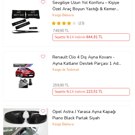
Sevgiliye Uzun Yol Konforu – Kişiye
Özel Araç Boyun Yastığı & Kemer
Pedi Hediye Seti
Kargo Bedava
(23)
749
,90 TL
Sepette %14 İndirim
644
,91 TL
Renault Clio 4 Dış Ayna Kovanı -
Ayna Katlanır Destek Parçası 1 Adet
490307706 M3625
Kargo ile Teslimat
259
,90 TL
Sepette %14 İndirim
223
,51 TL
Opel Astra J Yarasa Ayna Kapağı
Piano Black Parlak Siyah
Kargo Bedava