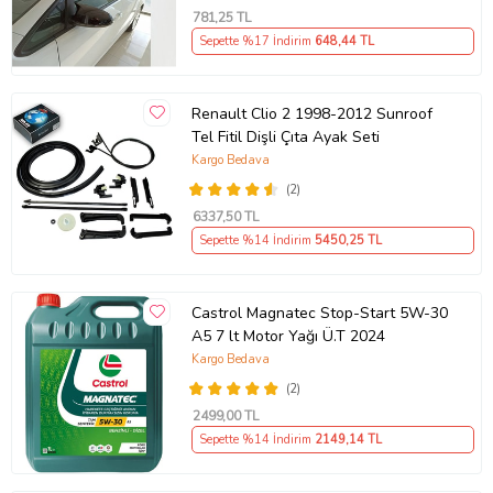
781
,25 TL
Sepette %17 İndirim
648
,44 TL
Renault Clio 2 1998-2012 Sunroof
Tel Fitil Dişli Çıta Ayak Seti
Kargo Bedava
(2)
6337
,50 TL
Sepette %14 İndirim
5450
,25 TL
Castrol Magnatec Stop-Start 5W-30
A5 7 lt Motor Yağı Ü.T 2024
Kargo Bedava
(2)
2499
,00 TL
Sepette %14 İndirim
2149
,14 TL