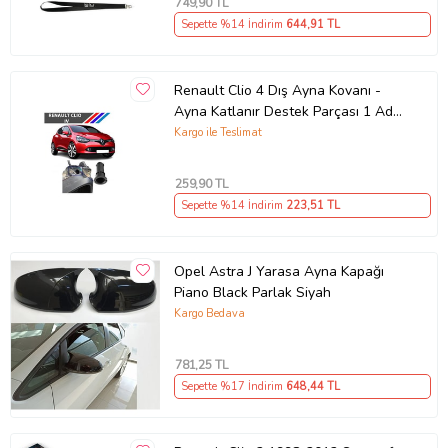
749
,90 TL
Sepette %14 İndirim
644
,91 TL
Renault Clio 4 Dış Ayna Kovanı -
Ayna Katlanır Destek Parçası 1 Adet
490307706 M3625
Kargo ile Teslimat
259
,90 TL
Sepette %14 İndirim
223
,51 TL
Opel Astra J Yarasa Ayna Kapağı
Piano Black Parlak Siyah
Kargo Bedava
781
,25 TL
Sepette %17 İndirim
648
,44 TL