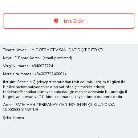
Hata Bildir
Ticaret Ünvanı: J.M.C OTOMOTİV SAN.İÇ VE DIŞ TİC.LTD.ŞTİ.
Kayıtlı E-Posta Adresi:
[email protected]
Vergi Numarası: 4840027224
Mersis Numarası: 484002722400014
İletişim: Satıcının Çiçeksepeti tarafından teyit edilmiş iletişim bilgileri ile
birlikte tacir/esnaf/sanatkar olan satıcılar için merkez adresi;
tacir/esnaf/sanatkar olmayan satıcılar için merkez adresinin bulunduğu il
bilgisi, ad, soyad ve T.C. kimlik numarası kayıt altında bulunmaktadır.
Adres: FATİH MAH. YENİSANAYİ CAD. NO: 94 SELÇUKLU/ KONYA
1500053305/42/TUR
Şehir: Konya