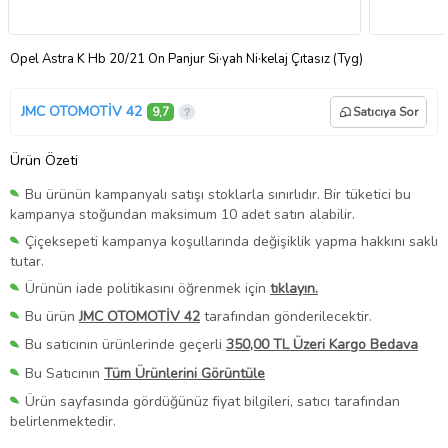
Opel Astra K Hb 20/21 Ön Panjur Si·yah Ni·kelaj Çıtasız (Tyg)
JMC OTOMOTİV 42
9,7
Satıcıya Sor
Ürün Özeti
Bu ürünün kampanyalı satışı stoklarla sınırlıdır. Bir tüketici bu
kampanya stoğundan maksimum 10 adet satın alabilir.
Çiçeksepeti kampanya koşullarında değişiklik yapma hakkını saklı
tutar.
Ürünün iade politikasını öğrenmek için
tıklayın.
Bu ürün
JMC OTOMOTİV 42
tarafından gönderilecektir.
Bu satıcının ürünlerinde geçerli
350,00 TL Üzeri Kargo Bedava
Bu Satıcının
Tüm Ürünlerini Görüntüle
Ürün sayfasında gördüğünüz fiyat bilgileri, satıcı tarafından
belirlenmektedir.