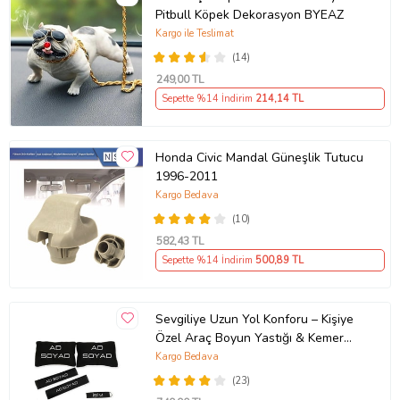
Pitbull Köpek Dekorasyon BYEAZ
Kargo ile Teslimat
(14)
249
,00 TL
Sepette %14 İndirim
214
,14 TL
Honda Civic Mandal Güneşlik Tutucu
1996-2011
Kargo Bedava
(10)
582
,43 TL
Sepette %14 İndirim
500
,89 TL
Sevgiliye Uzun Yol Konforu – Kişiye
Özel Araç Boyun Yastığı & Kemer
Pedi Hediye Seti
Kargo Bedava
(23)