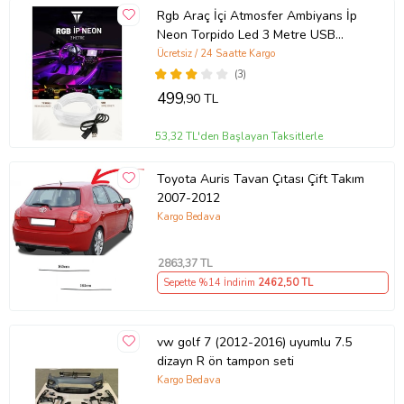
Rgb Araç İçi Atmosfer Ambiyans İp
Neon Torpido Led 3 Metre USB
Girişli
Ücretsiz / 24 Saatte Kargo
(3)
499
,90 TL
53,32 TL'den Başlayan Taksitlerle
Toyota Auris Tavan Çıtası Çift Takım
2007-2012
Kargo Bedava
2863
,37 TL
Sepette %14 İndirim
2462
,50 TL
vw golf 7 (2012-2016) uyumlu 7.5
dizayn R ön tampon seti
Kargo Bedava