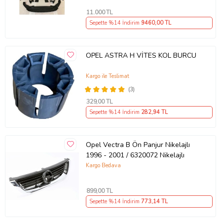
11.000
TL
Sepette %14 İndirim
9460
,00 TL
OPEL ASTRA H VİTES KOL BURCU
Kargo ile Teslimat
(3)
329
,00 TL
Sepette %14 İndirim
282
,94 TL
Opel Vectra B Ön Panjur Nikelajlı
1996 - 2001 / 6320072 Nikelajlı
Kargo Bedava
899
,00 TL
Sepette %14 İndirim
773
,14 TL