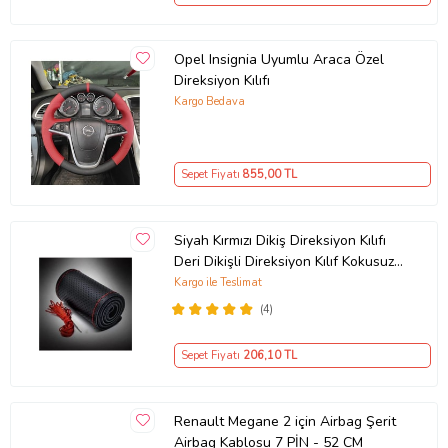
Opel Insignia Uyumlu Araca Özel
Direksiyon Kılıfı
Kargo Bedava
Sepet Fiyatı
855
,00 TL
Siyah Kırmızı Dikiş Direksiyon Kılıfı
Deri Dikişli Direksiyon Kılıf Kokusuz
Kılıf
Kargo ile Teslimat
(4)
Sepet Fiyatı
206
,10 TL
Renault Megane 2 için Airbag Şerit
Airbag Kablosu 7 PİN - 52 CM