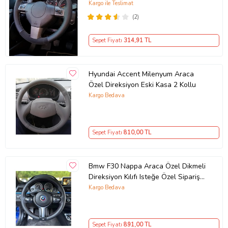
yüzüklü ( 38×10.5CM )
Kargo ile Teslimat
(2)
Sepet Fiyatı
314
,91 TL
Hyundai Accent Milenyum Araca
Özel Direksiyon Eski Kasa 2 Kollu
Kargo Bedava
Sepet Fiyatı
810
,00 TL
Bmw F30 Nappa Araca Özel Dikmeli
Direksiyon Kılıfı Isteğe Özel Sipariş
Yapmıyorum
Kargo Bedava
Sepet Fiyatı
891
,00 TL