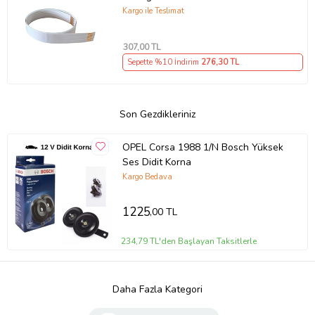
Kargo ile Teslimat
307
,00 TL
Sepette %10 İndirim
276
,30 TL
Son Gezdikleriniz
OPEL Corsa 1988 1/N Bosch Yüksek
Ses Didit Korna
Kargo Bedava
1225
,00 TL
234,79 TL'den Başlayan Taksitlerle
Daha Fazla Kategori