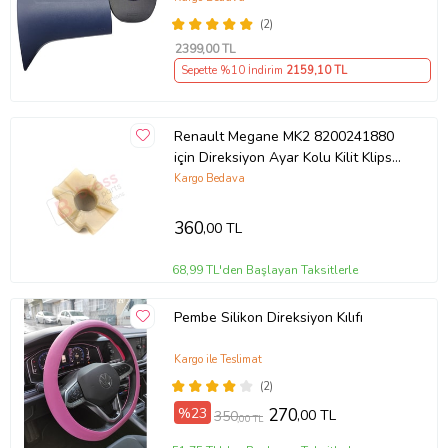
(2)
2399
,00 TL
Sepette %10 İndirim
2159
,10 TL
Renault Megane MK2 8200241880
için Direksiyon Ayar Kolu Kilit Klips
Plastiği
Kargo Bedava
360
,00 TL
68,99 TL'den Başlayan Taksitlerle
Pembe Silikon Direksiyon Kılıfı
Kargo ile Teslimat
(2)
%23
270
,00 TL
350
,00 TL