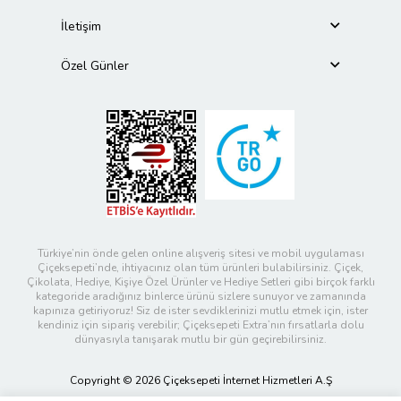
İletişim
Özel Günler
Türkiye’nin önde gelen online alışveriş sitesi ve mobil uygulaması
Çiçeksepeti’nde, ihtiyacınız olan tüm ürünleri bulabilirsiniz. Çiçek,
Çikolata, Hediye, Kişiye Özel Ürünler ve Hediye Setleri gibi birçok farklı
kategoride aradığınız binlerce ürünü sizlere sunuyor ve zamanında
kapınıza getiriyoruz! Siz de ister sevdiklerinizi mutlu etmek için, ister
kendiniz için sipariş verebilir; Çiçeksepeti Extra’nın fırsatlarla dolu
dünyasıyla tanışarak mutlu bir gün geçirebilirsiniz.
Copyright © 2026 Çiçeksepeti İnternet Hizmetleri A.Ş