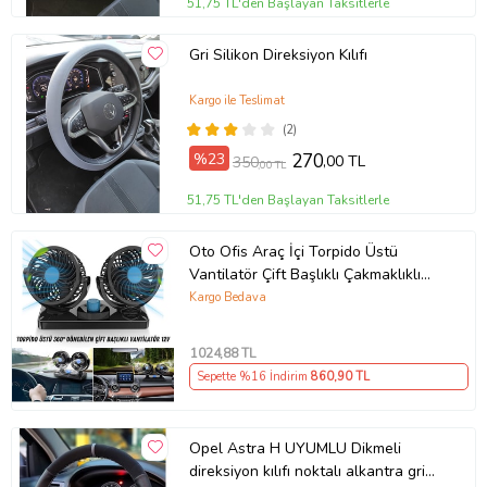
51,75 TL'den Başlayan Taksitlerle
Gri Silikon Direksiyon Kılıfı
Kargo ile Teslimat
(2)
%23
270
,00 TL
350
,00 TL
51,75 TL'den Başlayan Taksitlerle
Oto Ofis Araç İçi Torpido Üstü
Vantilatör Çift Başlıklı Çakmaklıklı
Soğutucu Fan 360° Dönebilen 12V
Kargo Bedava
1024
,88 TL
Sepette %16 İndirim
860
,90 TL
Opel Astra H UYUMLU Dikmeli
direksiyon kılıfı noktalı alkantra gri