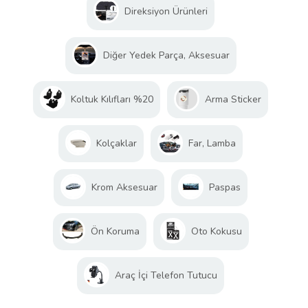
Direksiyon Ürünleri
Diğer Yedek Parça, Aksesuar
Koltuk Kılıfları %20
Arma Sticker
Kolçaklar
Far, Lamba
Krom Aksesuar
Paspas
Ön Koruma
Oto Kokusu
Araç İçi Telefon Tutucu