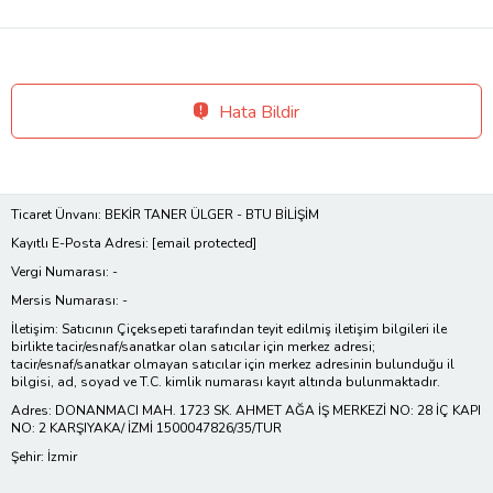
Hata Bildir
Ticaret Ünvanı: BEKİR TANER ÜLGER - BTU BİLİŞİM
Kayıtlı E-Posta Adresi:
[email protected]
Vergi Numarası: -
Mersis Numarası: -
İletişim: Satıcının Çiçeksepeti tarafından teyit edilmiş iletişim bilgileri ile
birlikte tacir/esnaf/sanatkar olan satıcılar için merkez adresi;
tacir/esnaf/sanatkar olmayan satıcılar için merkez adresinin bulunduğu il
bilgisi, ad, soyad ve T.C. kimlik numarası kayıt altında bulunmaktadır.
Adres: DONANMACI MAH. 1723 SK. AHMET AĞA İŞ MERKEZİ NO: 28 İÇ KAPI
NO: 2 KARŞIYAKA/ İZMİ 1500047826/35/TUR
Şehir: İzmir