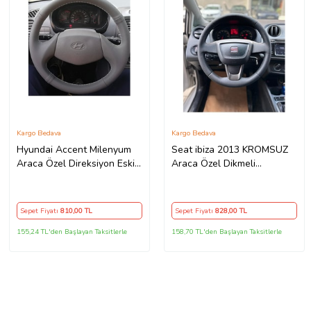
Kargo Bedava
Kargo Bedava
Hyundai Accent Milenyum
Seat ibiza 2013 KROMSUZ
Araca Özel Direksiyon Eski
Araca Özel Dikmeli
Kasa 2 Kollu
Direksiyon Kılıfı
Sepet Fiyatı
810
,00 TL
Sepet Fiyatı
828
,00 TL
155,24 TL'den Başlayan Taksitlerle
158,70 TL'den Başlayan Taksitlerle