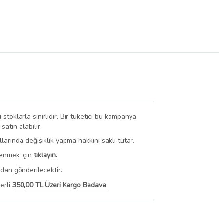
stoklarla sınırlıdır. Bir tüketici bu kampanya
tın alabilir.
arında değişiklik yapma hakkını saklı tutar.
renmek için
tıklayın.
dan gönderilecektir.
erli
350,00 TL Üzeri Kargo Bedava
 Görüntüle
iyat bilgileri, satıcı tarafından