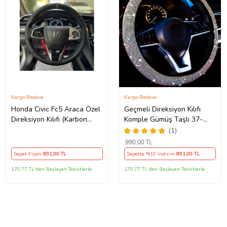
Kargo Bedava
Kargo Bedava
Honda Civic Fc5 Araca Özel
Geçmeli Direksiyon Kılıfı
Direksiyon Kılıfı (Karbon
Komple Gümüş Taşlı 37-
Nokta GRİ YÜZÜK)
38Cm
(1)
990
,00 TL
Sepet Fiyatı
891
,00 TL
Sepette %10 İndirim
891
,00 TL
170,77 TL'den Başlayan Taksitlerle
170,77 TL'den Başlayan Taksitlerle