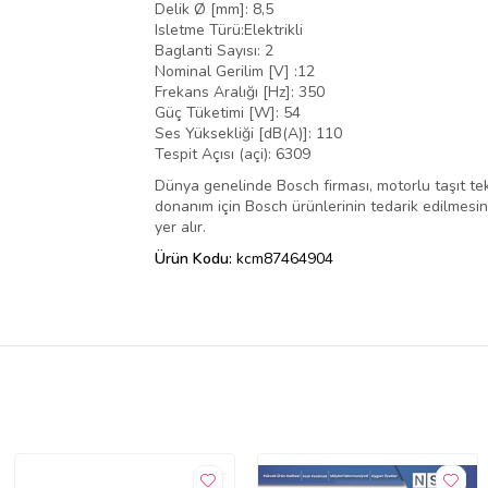
Delik Ø [mm]: 8,5
Isletme Türü:Elektrikli
Baglanti Sayısı: 2
Nominal Gerilim [V] :12
Frekans Aralığı [Hz]: 350
Güç Tüketimi [W]: 54
Ses Yüksekliği [dB(A)]: 110
Tespit Açısı (açi): 6309
Dünya genelinde Bosch firması, motorlu taşıt tek
donanım için Bosch ürünlerinin tedarik edilmesini,
yer alır.
Ürün Kodu:
kcm87464904