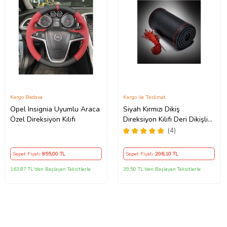
Kargo Bedava
Kargo ile Teslimat
Opel Insignia Uyumlu Araca
Siyah Kırmızı Dikiş
Özel Direksiyon Kılıfı
Direksiyon Kılıfı Deri Dikişli
Direksiyon Kılıf Kokusuz Kılıf
(4)
Sepet Fiyatı
855
,00 TL
Sepet Fiyatı
206
,10 TL
163,87 TL'den Başlayan Taksitlerle
39,50 TL'den Başlayan Taksitlerle