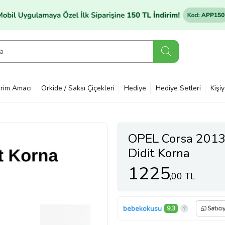
rim Amacı
Orkide / Saksı Çiçekleri
Hediye
Hediye Setleri
Kişi
OPEL Corsa 2013
Didit Korna
1225
,00 TL
bebekokusu
9,3
Satıcı