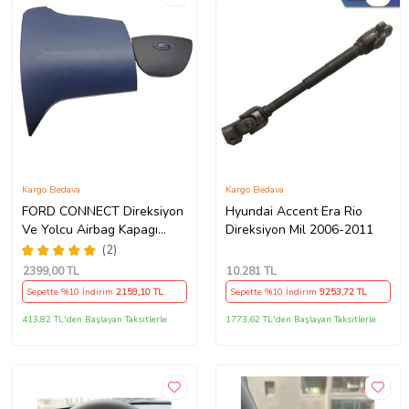
Kargo Bedava
Kargo Bedava
FORD CONNECT Direksiyon
Hyundai Accent Era Rio
Ve Yolcu Airbag Kapagı
Direksiyon Mil 2006-2011
Takım (2009-2014) İthal
(2)
Üretim
2399
,00 TL
10.281
TL
Sepette %10 İndirim
2159
,10 TL
Sepette %10 İndirim
9253
,72 TL
413,82 TL'den Başlayan Taksitlerle
1773,62 TL'den Başlayan Taksitlerle