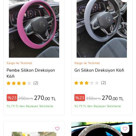
Kargo ile Teslimat
Kargo ile Teslimat
Pembe Silikon Direksiyon
Gri Silikon Direksiyon Kılıfı
Kılıfı
(2)
(2)
270
270
%23
%23
350
350
,00 TL
,00 TL
,00 TL
,00 TL
51,75 TL'den Başlayan Taksitlerle
51,75 TL'den Başlayan Taksitlerle