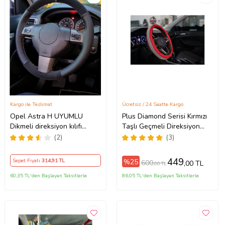
Kargo ile Teslimat
Ücretsiz / 24 Saatte Kargo
Opel Astra H UYUMLU
Plus Diamond Serisi Kırmızı
Dikmeli direksiyon kılıfı
Taşlı Geçmeli Direksiyon
noktalı alkantra gri yüzüklü (
Kılıfı
(2)
(3)
38×10.5CM )
449
%25
Sepet Fiyatı
314
,91 TL
600
,00 TL
,00 TL
60,35 TL'den Başlayan Taksitlerle
86,05 TL'den Başlayan Taksitlerle