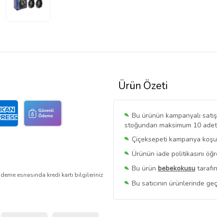
Ürün Özeti
Bu ürünün kampanyalı satışı 
stoğundan maksimum 10 adet sa
Çiçeksepeti kampanya koşull
Ürünün iade politikasını öğ
Bu ürün
bebekokusu
tarafın
deme esnasında kredi kartı bilgileriniz
Bu satıcının ürünlerinde geç
Bu Satıcının
Tüm Ürünlerini
Ürün sayfasında gördüğünüz f