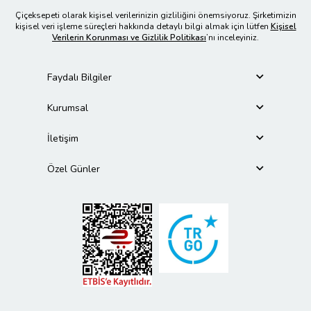
Çiçeksepeti olarak kişisel verilerinizin gizliliğini önemsiyoruz. Şirketimizin
kişisel veri işleme süreçleri hakkında detaylı bilgi almak için lütfen
Kişisel
Verilerin Korunması ve Gizlilik Politikası
’nı inceleyiniz.
Faydalı Bilgiler
Kurumsal
İletişim
Özel Günler