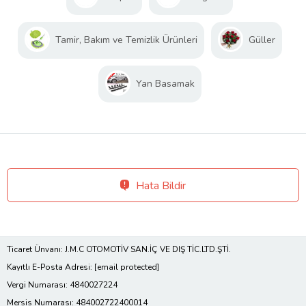
Tamir, Bakım ve Temizlik Ürünleri
Güller
Yan Basamak
Hata Bildir
Ticaret Ünvanı: J.M.C OTOMOTİV SAN.İÇ VE DIŞ TİC.LTD.ŞTİ.
Kayıtlı E-Posta Adresi:
[email protected]
Vergi Numarası: 4840027224
Mersis Numarası: 484002722400014