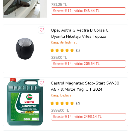
781
,25 TL
Sepette %17 İndirim
648
,44 TL
Opel Astra G Vectra B Corsa C
Uyumlu Nikelajlı Vites Topuzu
Kargo ile Teslimat
(1)
239
,00 TL
Sepette %14 İndirim
205
,54 TL
Castrol Magnatec Stop-Start 5W-30
A5 7 lt Motor Yağı Ü.T 2024
Kargo Bedava
(2)
2899
,00 TL
Sepette %14 İndirim
2493
,14 TL