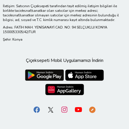
İletişim: Satıcının Çiçeksepeti tarafından teyit edilmiş iletişim bilgileri ile
birlikte tacir/esnaf/sanatkar olan satıcılar için merkez adresi;
tacir/esnaf/sanatkar olmayan satıcılar için merkez adresinin bulunduğu il
bilgisi, ad, soyad ve T.C. kimlik numarası kayıt altında bulunmaktadır.
Adres: FATİH MAH. YENİSANAYİ CAD. NO: 94 SELÇUKLU/ KONYA
1500053305/42/TUR
Şehir: Konya
Çiçeksepeti Mobil Uygulamamızı İndirin