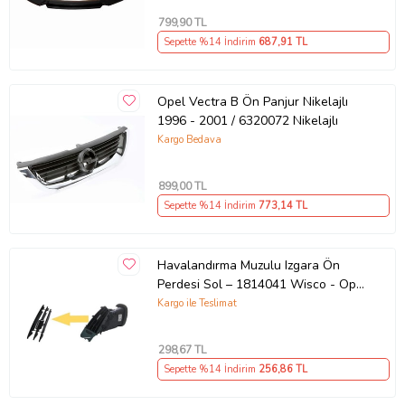
799
,90 TL
Sepette %14 İndirim
687
,91 TL
Opel Vectra B Ön Panjur Nikelajlı
1996 - 2001 / 6320072 Nikelajlı
Kargo Bedava
899
,00 TL
Sepette %14 İndirim
773
,14 TL
Havalandırma Muzulu Izgara Ön
Perdesi Sol – 1814041 Wisco - Opel
Astra J 11 Ve Sonrası Uyumlu
Kargo ile Teslimat
(Siyah)
298
,67 TL
Sepette %14 İndirim
256
,86 TL