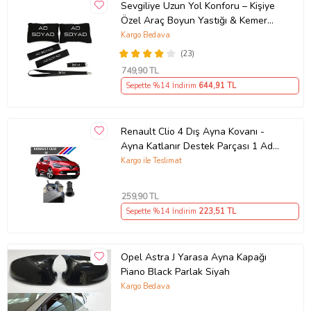
Sevgiliye Uzun Yol Konforu – Kişiye
Özel Araç Boyun Yastığı & Kemer
Pedi Hediye Seti
Kargo Bedava
(23)
749
,90 TL
Sepette %14 İndirim
644
,91 TL
Renault Clio 4 Dış Ayna Kovanı -
Ayna Katlanır Destek Parçası 1 Adet
490307706 M3625
Kargo ile Teslimat
259
,90 TL
Sepette %14 İndirim
223
,51 TL
Opel Astra J Yarasa Ayna Kapağı
Piano Black Parlak Siyah
Kargo Bedava