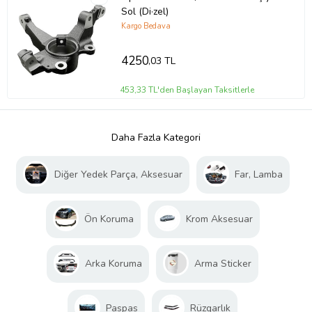
Sol (Di·zel)
Kargo Bedava
4250
,03 TL
453,33 TL'den Başlayan Taksitlerle
Daha Fazla Kategori
Diğer Yedek Parça, Aksesuar
Far, Lamba
Ön Koruma
Krom Aksesuar
Arka Koruma
Arma Sticker
Paspas
Rüzgarlık