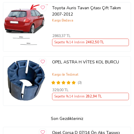
Toyota Auris Tavan Çıtası Çift Takım
2007-2012
Kargo Bedava
2863
,37 TL
Sepette %14 İndirim
2462
,50 TL
OPEL ASTRA H VİTES KOL BURCU
Kargo ile Teslimat
(3)
329
,00 TL
Sepette %14 İndirim
282
,94 TL
Son Gezdikleriniz
Opel Corsa D 07/14 Ön Aks Taşıyıcı