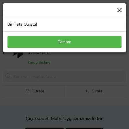
Bir Hata Oluştu!
opel corsa d 2011 uyumlu kol dayam lüks tip deri
Tamam
model küllük ve bardaklıklı
Sepet Fiyatı
1350,
00 TL
Kargo Bedava
Filtrele
Sırala
Çiçeksepeti Mobil Uygulamamızı İndirin