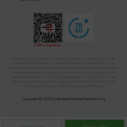
Türkiye’nin önde gelen online alışveriş sitesi ve mobil uygulaması
Çiçeksepeti’nde, ihtiyacınız olan tüm ürünleri bulabilirsiniz. Çiçek,
Çikolata, Hediye, Kişiye Özel Ürünler ve Hediye Setleri gibi birçok farklı
kategoride aradığınız binlerce ürünü sizlere sunuyor ve zamanında
kapınıza getiriyoruz! Siz de ister sevdiklerinizi mutlu etmek için, ister
kendiniz için sipariş verebilir; Çiçeksepeti Extra’nın fırsatlarla dolu
dünyasıyla tanışarak mutlu bir gün geçirebilirsiniz.
Copyright © 2026 Çiçeksepeti İnternet Hizmetleri A.Ş