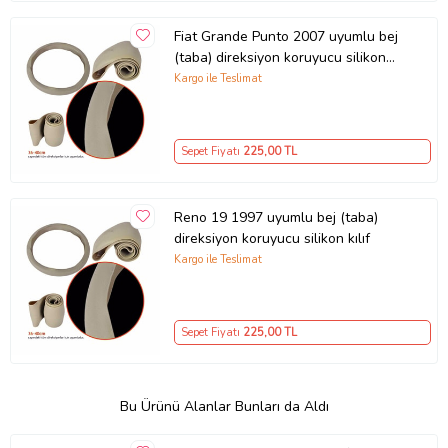
Fiat Grande Punto 2007 uyumlu bej
(taba) direksiyon koruyucu silikon
kılıf
Kargo ile Teslimat
Sepet Fiyatı
225
,00 TL
Reno 19 1997 uyumlu bej (taba)
direksiyon koruyucu silikon kılıf
Kargo ile Teslimat
Sepet Fiyatı
225
,00 TL
Bu Ürünü Alanlar Bunları da Aldı