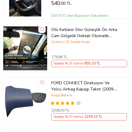
540
,00 TL
103,50 TL'den Başlayan Taksitlerle
Oto Katlanır Stor Güneşlik Ön Arka
Cam Gölgelik Noktalı Otomatik
Sürgülü Güneş Koruyucu Araba Suv
Ücretsiz / 24 Saatte Kargo
779
,88 TL
Sepette %16 İndirim
655
,10 TL
FORD CONNECT Direksiyon Ve
Yolcu Airbag Kapagı Takım (2009-
2014) İthal Üretim
Kargo Bedava
(2)
2399
,00 TL
Sepette %10 İndirim
2159
,10 TL