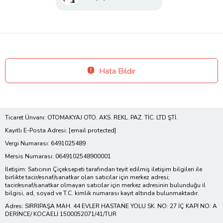
Hata Bildir
Ticaret Ünvanı: OTOMAKYAJ OTO. AKS. REKL. PAZ. TİC. LTD ŞTİ.
Kayıtlı E-Posta Adresi:
[email protected]
Vergi Numarası: 6491025489
Mersis Numarası: 0649102548900001
İletişim: Satıcının Çiçeksepeti tarafından teyit edilmiş iletişim bilgileri ile
birlikte tacir/esnaf/sanatkar olan satıcılar için merkez adresi;
tacir/esnaf/sanatkar olmayan satıcılar için merkez adresinin bulunduğu il
bilgisi, ad, soyad ve T.C. kimlik numarası kayıt altında bulunmaktadır.
Adres: SIRRIPAŞA MAH. 44 EVLER HASTANE YOLU SK. NO: 27 İÇ KAPI NO: A
DERİNCE/ KOCAELİ 1500052071/41/TUR