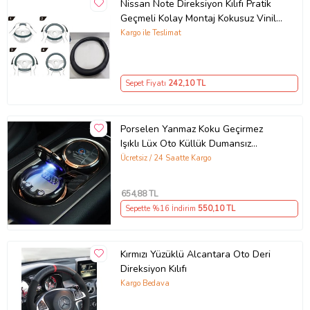
Nissan Note Direksiyon Kılıfı Pratik
Geçmeli Kolay Montaj Kokusuz Vinil
Deri
Kargo ile Teslimat
Sepet Fiyatı
242
,10 TL
Porselen Yanmaz Koku Geçirmez
Işıklı Lüx Oto Küllük Dumansız
Kapaklı Spor Araç İçi Küllük Gold
Ücretsiz / 24 Saatte Kargo
654
,88 TL
Sepette %16 İndirim
550
,10 TL
Kırmızı Yüzüklü Alcantara Oto Deri
Direksiyon Kılıfı
Kargo Bedava