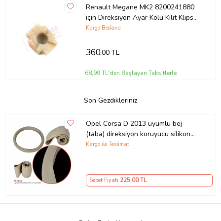
Renault Megane MK2 8200241880
için Direksiyon Ayar Kolu Kilit Klips
Plastiği
Kargo Bedava
360
,00 TL
68,99 TL'den Başlayan Taksitlerle
Son Gezdikleriniz
Opel Corsa D 2013 uyumlu bej
(taba) direksiyon koruyucu silikon
kılıf
Kargo ile Teslimat
Sepet Fiyatı
225
,00 TL