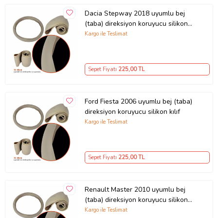
Dacia Stepway 2018 uyumlu bej
(taba) direksiyon koruyucu silikon
kılıf
Kargo ile Teslimat
Sepet Fiyatı
225
,00 TL
Ford Fiesta 2006 uyumlu bej (taba)
direksiyon koruyucu silikon kılıf
Kargo ile Teslimat
Sepet Fiyatı
225
,00 TL
Renault Master 2010 uyumlu bej
(taba) direksiyon koruyucu silikon
kılıf
Kargo ile Teslimat