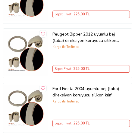
Sepet Fiyatı
225
,00 TL
Peugeot Bipper 2012 uyumlu bej
(taba) direksiyon koruyucu silikon
kılıf
Kargo ile Teslimat
Sepet Fiyatı
225
,00 TL
Ford Fiesta 2004 uyumlu bej (taba)
direksiyon koruyucu silikon kılıf
Kargo ile Teslimat
Sepet Fiyatı
225
,00 TL