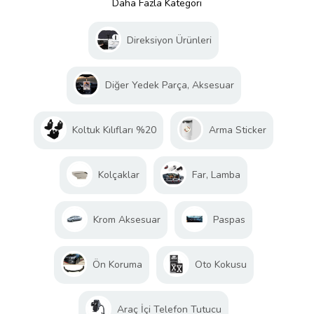
Daha Fazla Kategori
Direksiyon Ürünleri
Diğer Yedek Parça, Aksesuar
Koltuk Kılıfları %20
Arma Sticker
Kolçaklar
Far, Lamba
Krom Aksesuar
Paspas
Ön Koruma
Oto Kokusu
Araç İçi Telefon Tutucu