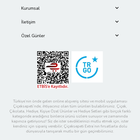
Kurumsal
İletişim
Özel Günler
Türkiye’nin önde gelen online alışveriş sitesi ve mobil uygulaması
Çiçeksepeti’nde, ihtiyacınız olan tüm ürünleri bulabilirsiniz. Çiçek,
Çikolata, Hediye, Kişiye Özel Ürünler ve Hediye Setleri gibi birçok farklı
kategoride aradığınız binlerce ürünü sizlere sunuyor ve zamanında
kapınıza getiriyoruz! Siz de ister sevdiklerinizi mutlu etmek için, ister
kendiniz için sipariş verebilir; Çiçeksepeti Extra’nın fırsatlarla dolu
dünyasıyla tanışarak mutlu bir gün geçirebilirsiniz.