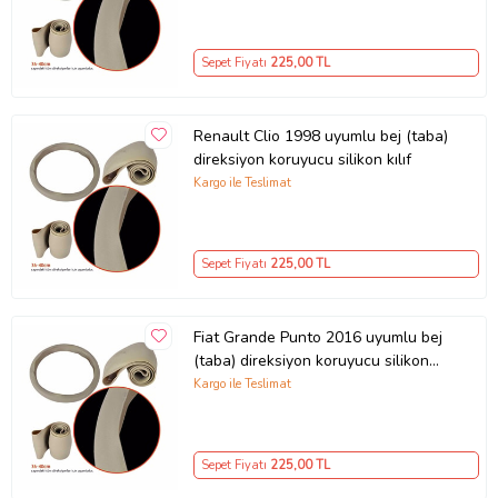
Sepet Fiyatı
225
,00 TL
Renault Clio 1998 uyumlu bej (taba)
direksiyon koruyucu silikon kılıf
Kargo ile Teslimat
Sepet Fiyatı
225
,00 TL
Fiat Grande Punto 2016 uyumlu bej
(taba) direksiyon koruyucu silikon
kılıf
Kargo ile Teslimat
Sepet Fiyatı
225
,00 TL