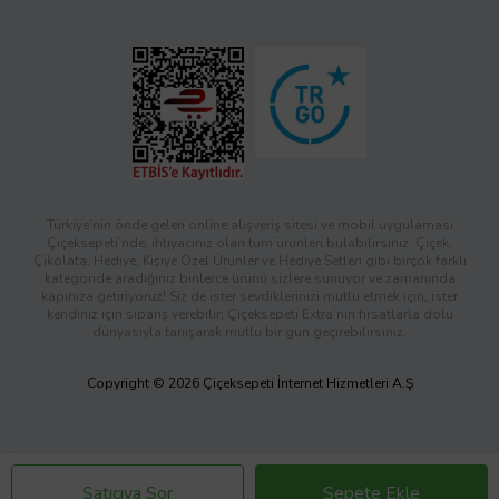
Türkiye’nin önde gelen online alışveriş sitesi ve mobil uygulaması
Çiçeksepeti’nde, ihtiyacınız olan tüm ürünleri bulabilirsiniz. Çiçek,
Çikolata, Hediye, Kişiye Özel Ürünler ve Hediye Setleri gibi birçok farklı
kategoride aradığınız binlerce ürünü sizlere sunuyor ve zamanında
kapınıza getiriyoruz! Siz de ister sevdiklerinizi mutlu etmek için, ister
kendiniz için sipariş verebilir; Çiçeksepeti Extra’nın fırsatlarla dolu
dünyasıyla tanışarak mutlu bir gün geçirebilirsiniz.
Copyright © 2026 Çiçeksepeti İnternet Hizmetleri A.Ş
Satıcıya Sor
Sepete Ekle