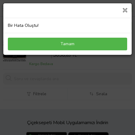
Bir Hata Oluştu!
Opel Mokka 2020 Sonrası 5D Havuzlu Karbon
Tamam
Dizayn Paspas Seti
Sepette %18 İndirim
6169
,30 TL
5058,
83 TL
Kargo Bedava
Filtrele
Sırala
Çiçeksepeti Mobil Uygulamamızı İndirin