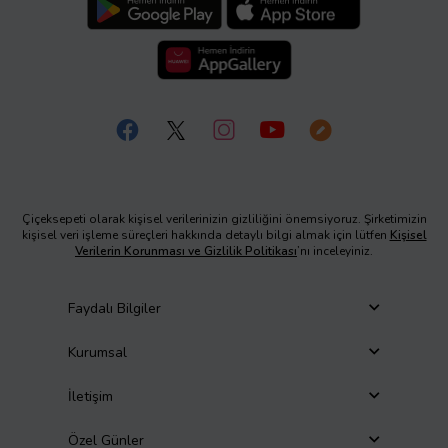
Çiçeksepeti olarak kişisel verilerinizin gizliliğini önemsiyoruz. Şirketimizin
kişisel veri işleme süreçleri hakkında detaylı bilgi almak için lütfen
Kişisel
Verilerin Korunması ve Gizlilik Politikası
’nı inceleyiniz.
Faydalı Bilgiler
Kurumsal
İletişim
Özel Günler