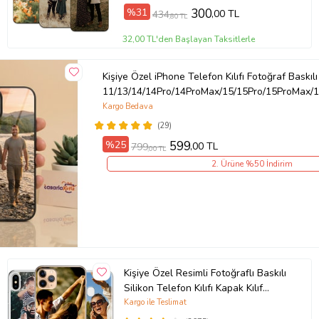
%31
300
,00 TL
434
,80 TL
32,00 TL'den Başlayan Taksitlerle
Kişiye Özel iPhone Telefon Kılıfı Fotoğraf Baskılı
11/13/14/14Pro/14ProMax/15/15Pro/15ProMax/1
Kargo Bedava
(29)
%25
599
,00 TL
799
,00 TL
2. Ürüne %50 İndirim
Kişiye Özel Resimli Fotoğraflı Baskılı
Silikon Telefon Kılıfı Kapak Kılıf
(Telefon Modelleri Açıklamada)
Kargo ile Teslimat