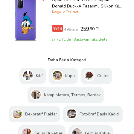
Donald Duck-A Tasarımlı Silikon Kılıf
- Mor (Şeffaf)
Kargo ile Teslimat
%48
259
,90 TL
499
,90 TL
27,72 TL'den Başlayan Taksitlerle
Daha Fazla Kategori
Kılıf
Kupa
Güller
Kamp Matara, Termos, Bardak
Dekoratif Plaklar
Fotoğraf Baskı Kağıdı
Peluş Buketler
Gümüş Kolye