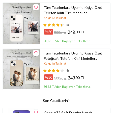
Tüm Telefonlara Uyumlu Kişiye Özel
Telefon Kılıfı Tüm Modeller
Açıklamada
Kargo ile Teslimat
(9)
%50
249
,90 TL
500
,00 TL
26,65 TL'den Başlayan Taksitlerle
Tüm Telefonlara Uyumlu Kişiye Özel
Fotoğraflı Telefon Kılıfı Modeller
Açıklamada
Kargo ile Teslimat
(4)
%50
249
,90 TL
500
,00 TL
26,65 TL'den Başlayan Taksitlerle
Son Gezdikleriniz
Oppo A72 Soft Premier Kapak