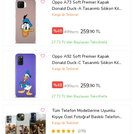
Oppo A73 Soft Premier Kapak
Donald Duck-A Tasarımlı Silikon Kılıf
- Pudra (Şeffaf)
Kargo ile Teslimat
%48
259
,90 TL
499
,90 TL
27,72 TL'den Başlayan Taksitlerle
Oppo A92 Soft Premier Kapak
Donald Duck-C Tasarımlı Silikon Kılıf
- Mor (Şeffaf)
Kargo ile Teslimat
%48
259
,90 TL
499
,90 TL
27,72 TL'den Başlayan Taksitlerle
Tüm Telefon Modellerine Uyumlu
Kişiye Özel Fotoğraf Baskılı Telefon
Kılıfı
Kargo ile Teslimat
(235)