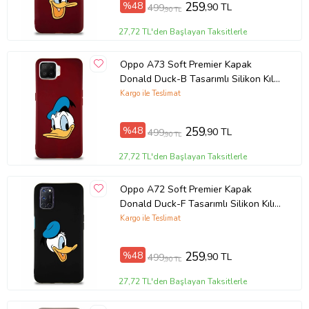
%48
259
,90 TL
499
,90 TL
Ürün Kodu:
kcm26182285
27,72 TL'den Başlayan Taksitlerle
Oppo A73 Soft Premier Kapak
Donald Duck-B Tasarımlı Silikon Kılıf
- Mürdüm (Şeffaf)
Kargo ile Teslimat
%48
259
,90 TL
499
,90 TL
27,72 TL'den Başlayan Taksitlerle
Oppo A72 Soft Premier Kapak
Donald Duck-F Tasarımlı Silikon Kılıf
- Siyah (Şeffaf)
Kargo ile Teslimat
%48
259
,90 TL
499
,90 TL
27,72 TL'den Başlayan Taksitlerle