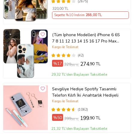
(2675)
320
,00 TL
Sepette %10 İndirim
288
,00 TL
(Tüm Iphone Modelleri) iPhone 6 6S
7 8 11 12 13 14 15 16 17 Pro Max
Plus Mini Kişiye Özel Resimli
Kargo ile Teslimat
Fotoğraflı Kılıf
(42)
%17
274
,90 TL
329
,90 TL
29,32 TL'den Başlayan Taksitlerle
Sevgiliye Hediye Spotify Tasarımlı
Telefon Kılıfı İki Anahtarlık Hediyeli
Kargo ile Teslimat
(1062)
%50
199
,90 TL
399
,90 TL
21,32 TL'den Başlayan Taksitlerle