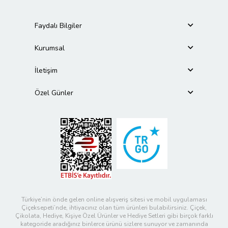
Faydalı Bilgiler
Kurumsal
İletişim
Özel Günler
Türkiye’nin önde gelen online alışveriş sitesi ve mobil uygulaması
Çiçeksepeti’nde, ihtiyacınız olan tüm ürünleri bulabilirsiniz. Çiçek,
Çikolata, Hediye, Kişiye Özel Ürünler ve Hediye Setleri gibi birçok farklı
kategoride aradığınız binlerce ürünü sizlere sunuyor ve zamanında