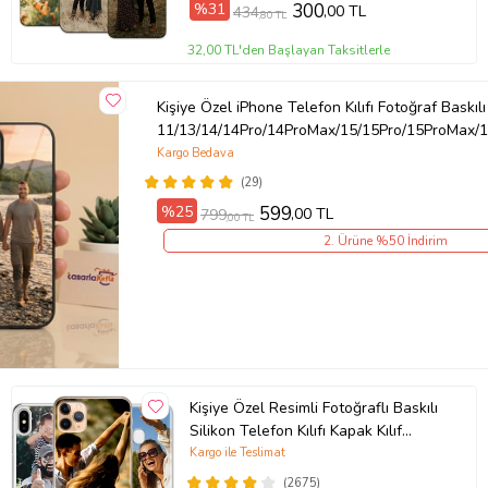
%31
300
,00 TL
434
,80 TL
Ürün Kodu:
kcm77365759
32,00 TL'den Başlayan Taksitlerle
Kişiye Özel iPhone Telefon Kılıfı Fotoğraf Baskılı
11/13/14/14Pro/14ProMax/15/15Pro/15ProMax/1
Kargo Bedava
(29)
%25
599
,00 TL
799
,00 TL
2. Ürüne %50 İndirim
Kişiye Özel Resimli Fotoğraflı Baskılı
Silikon Telefon Kılıfı Kapak Kılıf
(Telefon Modelleri Açıklamada)
Kargo ile Teslimat
(2675)