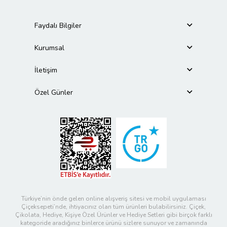
Faydalı Bilgiler
Kurumsal
İletişim
Özel Günler
Türkiye’nin önde gelen online alışveriş sitesi ve mobil uygulaması
Çiçeksepeti’nde, ihtiyacınız olan tüm ürünleri bulabilirsiniz. Çiçek,
Çikolata, Hediye, Kişiye Özel Ürünler ve Hediye Setleri gibi birçok farklı
kategoride aradığınız binlerce ürünü sizlere sunuyor ve zamanında