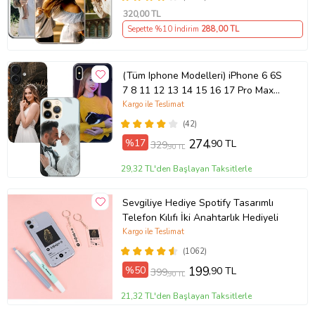
320
,00 TL
Sepette %10 İndirim
288
,00 TL
(Tüm Iphone Modelleri) iPhone 6 6S
7 8 11 12 13 14 15 16 17 Pro Max
Plus Mini Kişiye Özel Resimli
Kargo ile Teslimat
Fotoğraflı Kılıf
(42)
%17
274
,90 TL
329
,90 TL
29,32 TL'den Başlayan Taksitlerle
Sevgiliye Hediye Spotify Tasarımlı
Telefon Kılıfı İki Anahtarlık Hediyeli
Kargo ile Teslimat
(1062)
%50
199
,90 TL
399
,90 TL
21,32 TL'den Başlayan Taksitlerle