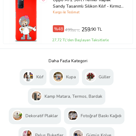
Sandy Tasarımlı Silikon Kılıf - Kırmızı
(Şeffaf)
Kargo ile Teslimat
%48
259
,90 TL
499
,90 TL
27,72 TL'den Başlayan Taksitlerle
Daha Fazla Kategori
Kılıf
Kupa
Güller
Kamp Matara, Termos, Bardak
Dekoratif Plaklar
Fotoğraf Baskı Kağıdı
Peluş Buketler
Gümüş Kolye