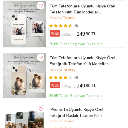
Tüm Telefonlara Uyumlu Kişiye Özel
Telefon Kılıfı Tüm Modeller
Açıklamada
Kargo ile Teslimat
(9)
%50
249
,90 TL
500
,00 TL
26,65 TL'den Başlayan Taksitlerle
Tüm Telefonlara Uyumlu Kişiye Özel
Fotoğraflı Telefon Kılıfı Modeller
Açıklamada
Kargo ile Teslimat
(4)
%50
249
,90 TL
500
,00 TL
26,65 TL'den Başlayan Taksitlerle
iPhone 15 Uyumlu Kişiye Özel
Fotoğraf Baskılı Telefon Kılıfı
Kargo ile Teslimat