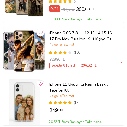
(7)
%31
300
,00 TL
434
,80 TL
32,00 TL'den Başlayan Taksitlerle
iPhone 6 6S 7 8 11 12 13 14 15 16
17 Pro Max Plus Mini Kılıf Kişiye Özel
Resimli Fotoğraflı Silikon
Kargo ile Teslimat
(103)
329
,80 TL
Sepette %10 İndirim
296
,82 TL
Iphone 11 Uyuymlu Resim Baskılı
Telefon Kılıfı
Kargo ile Teslimat
(17)
249
,90 TL
26,65 TL'den Başlayan Taksitlerle