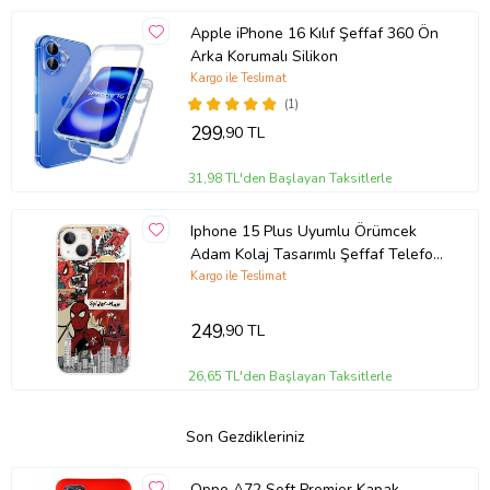
Apple iPhone 16 Kılıf Şeffaf 360 Ön
Arka Korumalı Silikon
Kargo ile Teslimat
(1)
299
,90 TL
31,98 TL'den Başlayan Taksitlerle
Iphone 15 Plus Uyumlu Örümcek
Adam Kolaj Tasarımlı Şeffaf Telefon
Kılıfı
Kargo ile Teslimat
249
,90 TL
26,65 TL'den Başlayan Taksitlerle
Son Gezdikleriniz
Oppo A72 Soft Premier Kapak