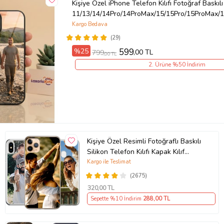
Kişiye Özel iPhone Telefon Kılıfı Fotoğraf Baskılı
11/13/14/14Pro/14ProMax/15/15Pro/15ProMax/1
Kargo Bedava
(29)
%25
599
,00 TL
799
,00 TL
2. Ürüne %50 İndirim
Kişiye Özel Resimli Fotoğraflı Baskılı
Silikon Telefon Kılıfı Kapak Kılıf
(Telefon Modelleri Açıklamada)
Kargo ile Teslimat
(2675)
320
,00 TL
Sepette %10 İndirim
288
,00 TL