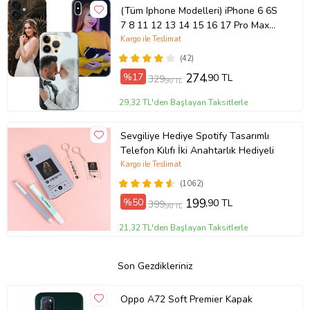
(Tüm Iphone Modelleri) iPhone 6 6S
7 8 11 12 13 14 15 16 17 Pro Max
Plus Mini Kişiye Özel Resimli
Kargo ile Teslimat
Fotoğraflı Kılıf
(42)
%17
274
,90 TL
329
,90 TL
29,32 TL'den Başlayan Taksitlerle
Sevgiliye Hediye Spotify Tasarımlı
Telefon Kılıfı İki Anahtarlık Hediyeli
Kargo ile Teslimat
(1062)
%50
199
,90 TL
399
,90 TL
21,32 TL'den Başlayan Taksitlerle
Son Gezdikleriniz
Oppo A72 Soft Premier Kapak