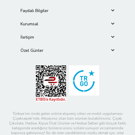
Faydalı Bilgiler
Kurumsal
İletişim
Özel Günler
Türkiye’nin önde gelen online alışveriş sitesi ve mobil uygulaması
Çiçeksepeti’nde, ihtiyacınız olan tüm ürünleri bulabilirsiniz. Çiçek,
Çikolata, Hediye, Kişiye Özel Ürünler ve Hediye Setleri gibi birçok farklı
kategoride aradığınız binlerce ürünü sizlere sunuyor ve zamanında
kapınıza getiriyoruz! Siz de ister sevdiklerinizi mutlu etmek için, ister