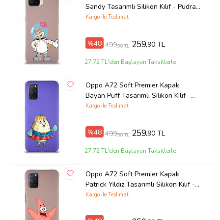
Sandy Tasarımlı Silikon Kılıf - Pudra
(Şeffaf)
Kargo ile Teslimat
%48
259
,90 TL
499
,90 TL
27,72 TL'den Başlayan Taksitlerle
Oppo A72 Soft Premier Kapak
Bayan Puff Tasarımlı Silikon Kılıf -
Mor (Şeffaf)
Kargo ile Teslimat
%48
259
,90 TL
499
,90 TL
27,72 TL'den Başlayan Taksitlerle
Oppo A72 Soft Premier Kapak
Patrick Yıldız Tasarımlı Silikon Kılıf -
Pudra (Şeffaf)
Kargo ile Teslimat