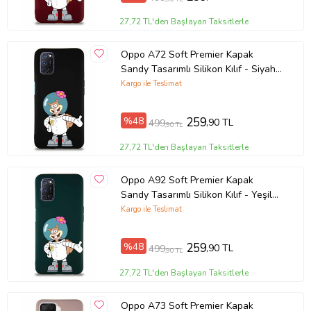
Ürün Kodu:
kcm96783992
27,72 TL'den Başlayan Taksitlerle
Oppo A72 Soft Premier Kapak
Sandy Tasarımlı Silikon Kılıf - Siyah
(Şeffaf)
Kargo ile Teslimat
%48
259
,90 TL
499
,90 TL
27,72 TL'den Başlayan Taksitlerle
Oppo A92 Soft Premier Kapak
Sandy Tasarımlı Silikon Kılıf - Yeşil
(Şeffaf)
Kargo ile Teslimat
%48
259
,90 TL
499
,90 TL
27,72 TL'den Başlayan Taksitlerle
Oppo A73 Soft Premier Kapak