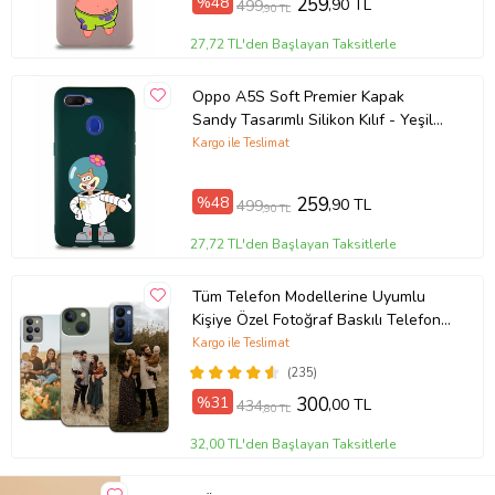
%48
259
,90 TL
499
,90 TL
27,72 TL'den Başlayan Taksitlerle
Oppo A5S Soft Premier Kapak
Sandy Tasarımlı Silikon Kılıf - Yeşil
(Şeffaf)
Kargo ile Teslimat
%48
259
,90 TL
499
,90 TL
27,72 TL'den Başlayan Taksitlerle
Tüm Telefon Modellerine Uyumlu
Kişiye Özel Fotoğraf Baskılı Telefon
Kılıfı
Kargo ile Teslimat
(235)
%31
300
,00 TL
434
,80 TL
32,00 TL'den Başlayan Taksitlerle