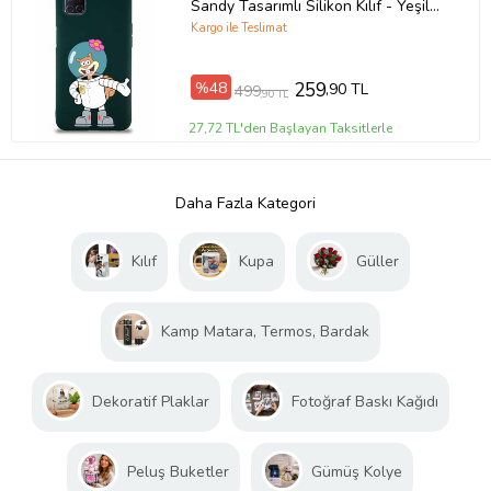
Sandy Tasarımlı Silikon Kılıf - Yeşil
(Şeffaf)
Kargo ile Teslimat
%48
259
,90 TL
499
,90 TL
27,72 TL'den Başlayan Taksitlerle
Daha Fazla Kategori
Kılıf
Kupa
Güller
Kamp Matara, Termos, Bardak
Dekoratif Plaklar
Fotoğraf Baskı Kağıdı
Peluş Buketler
Gümüş Kolye