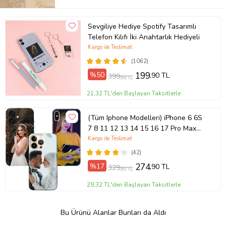
Sevgiliye Hediye Spotify Tasarımlı
Telefon Kılıfı İki Anahtarlık Hediyeli
Kargo ile Teslimat
(1062)
%50
199
,90 TL
399
,90 TL
21,32 TL'den Başlayan Taksitlerle
(Tüm Iphone Modelleri) iPhone 6 6S
7 8 11 12 13 14 15 16 17 Pro Max
Plus Mini Kişiye Özel Resimli
Kargo ile Teslimat
Fotoğraflı Kılıf
(42)
%17
274
,90 TL
329
,90 TL
29,32 TL'den Başlayan Taksitlerle
Bu Ürünü Alanlar Bunları da Aldı