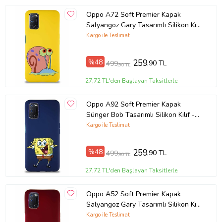
Oppo A72 Soft Premier Kapak
Salyangoz Gary Tasarımlı Silikon Kılıf
- Sarı (Şeffaf)
Kargo ile Teslimat
%48
259
,90 TL
499
,90 TL
27,72 TL'den Başlayan Taksitlerle
Oppo A92 Soft Premier Kapak
Sünger Bob Tasarımlı Silikon Kılıf -
Lacivert (Şeffaf)
Kargo ile Teslimat
%48
259
,90 TL
499
,90 TL
27,72 TL'den Başlayan Taksitlerle
Oppo A52 Soft Premier Kapak
Salyangoz Gary Tasarımlı Silikon Kılıf
- Mürdüm (Şeffaf)
Kargo ile Teslimat