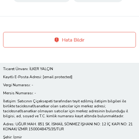
Hata Bildir
Ticaret Ünvanı: İLKER YALÇIN
Kayıtlı E-Posta Adresi:
[email protected]
Vergi Numarası: -
Mersis Numarası: -
İletişim: Satıcının Çiçeksepeti tarafından teyit edilmiş iletişim bilgileri ile
birlikte tacir/esnaf/sanatkar olan satıcılar için merkez adresi;
tacir/esnaf/sanatkar olmayan satıcılar için merkez adresinin bulunduğu il
bilgisi, ad, soyad ve T.C. kimlik numarası kayıt altında bulunmaktadır.
Adres: UĞUR MAH. 851 SK. İSMAİL SÖNMEZ İŞHANI NO: 12 İÇ KAPI NO: 21
KONAK/ İZMİR 1500048475/35/TUR
Şehir: İzmir