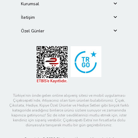
Kurumsal
İletişim
Özel Günler
Türkiye’nin önde gelen online alışveriş sitesi ve mobil uygulaması
Çiçeksepeti’nde, ihtiyacınız olan tüm ürünleri bulabilirsiniz. Çiçek,
Çikolata, Hediye, Kişiye Özel Ürünler ve Hediye Setleri gibi birçok farklı
kategoride aradığınız binlerce ürünü sizlere sunuyor ve zamanında
kapınıza getiriyoruz! Siz de ister sevdiklerinizi mutlu etmek için, ister
kendiniz için sipariş verebilir; Çiçeksepeti Extra’nın fırsatlarla dolu
dünyasıyla tanışarak mutlu bir gün geçirebilirsiniz.