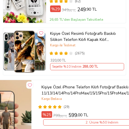
(62)
%29
249
,90 TL
349
,90 TL
26,65 TL'den Başlayan Taksitlerle
Kişiye Özel Resimli Fotoğraflı Baskılı
Silikon Telefon Kılıfı Kapak Kılıf
(Telefon Modelleri Açıklamada)
Kargo ile Teslimat
(2675)
320
,00 TL
Sepette %10 İndirim
288
,00 TL
Kişiye Özel iPhone Telefon Kılıfı Fotoğraf Baskılı
11/13/14/14Pro/14ProMax/15/15Pro/15ProMax/1
Kargo Bedava
(29)
%25
599
,00 TL
799
,00 TL
2. Ürüne %50 İndirim