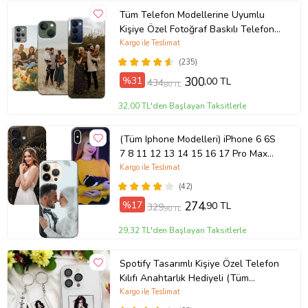
Tüm Telefon Modellerine Uyumlu
Kişiye Özel Fotoğraf Baskılı Telefon
Kılıfı
Kargo ile Teslimat
(235)
%31
300
,00 TL
434
,80 TL
32,00 TL'den Başlayan Taksitlerle
(Tüm Iphone Modelleri) iPhone 6 6S
7 8 11 12 13 14 15 16 17 Pro Max
Plus Mini Kişiye Özel Resimli
Kargo ile Teslimat
Fotoğraflı Kılıf
(42)
%17
274
,90 TL
329
,90 TL
29,32 TL'den Başlayan Taksitlerle
Spotify Tasarımlı Kişiye Özel Telefon
Kılıfı Anahtarlık Hediyeli (Tüm
Telefon Kılıfları Mevcuttur.)
Kargo ile Teslimat