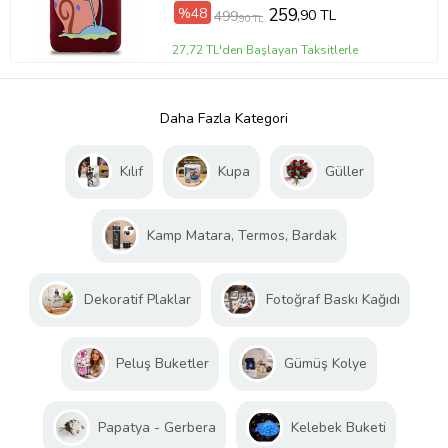
%48
259
,90 TL
499
,90 TL
27,72 TL'den Başlayan Taksitlerle
Daha Fazla Kategori
Kılıf
Kupa
Güller
Kamp Matara, Termos, Bardak
Dekoratif Plaklar
Fotoğraf Baskı Kağıdı
Peluş Buketler
Gümüş Kolye
Papatya - Gerbera
Kelebek Buketi