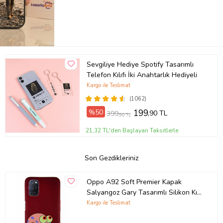
Sevgiliye Hediye Spotify Tasarımlı
Telefon Kılıfı İki Anahtarlık Hediyeli
Kargo ile Teslimat
(1062)
%50
199
,90 TL
399
,90 TL
21,32 TL'den Başlayan Taksitlerle
Son Gezdikleriniz
Oppo A92 Soft Premier Kapak
Salyangoz Gary Tasarımlı Silikon Kılıf
- Mürdüm (Şeffaf)
Kargo ile Teslimat