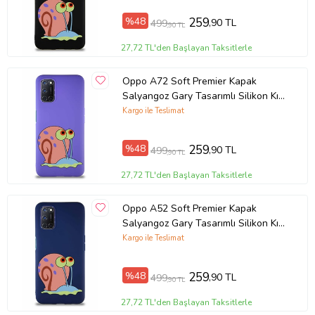
Galaxy A8 Plus 2018, Xiaomi Mi 12T , Xiaomi Mi 12T Pro, Redmi 7A
%48
259
,90 TL
499
,90 TL
Ürün Kodu:
kcm96800918
27,72 TL'den Başlayan Taksitlerle
Oppo A72 Soft Premier Kapak
Salyangoz Gary Tasarımlı Silikon Kılıf
- Mor (Şeffaf)
Kargo ile Teslimat
%48
259
,90 TL
499
,90 TL
27,72 TL'den Başlayan Taksitlerle
Oppo A52 Soft Premier Kapak
Salyangoz Gary Tasarımlı Silikon Kılıf
- Lacivert (Şeffaf)
Kargo ile Teslimat
%48
259
,90 TL
499
,90 TL
27,72 TL'den Başlayan Taksitlerle