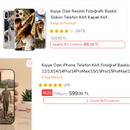
Kişiye Özel Resimli Fotoğraflı Baskılı
Silikon Telefon Kılıfı Kapak Kılıf
(Telefon Modelleri Açıklamada)
Kargo ile Teslimat
(2675)
320
,00 TL
Sepette %10 İndirim
288
,00 TL
Kişiye Özel iPhone Telefon Kılıfı Fotoğraf Baskılı
11/13/14/14Pro/14ProMax/15/15Pro/15ProMax/1
Kargo Bedava
(29)
%25
599
,00 TL
799
,00 TL
2. Ürüne %50 İndirim