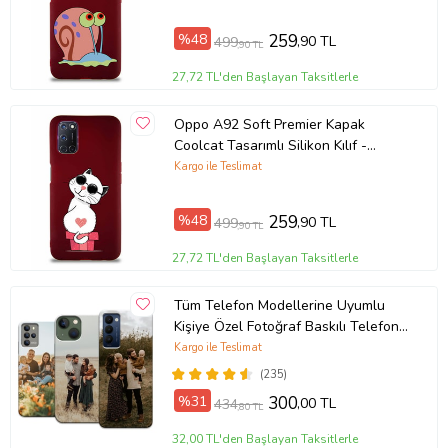
%48
259
,90 TL
499
,90 TL
27,72 TL'den Başlayan Taksitlerle
Oppo A92 Soft Premier Kapak
Coolcat Tasarımlı Silikon Kılıf -
Mürdüm (Şeffaf)
Kargo ile Teslimat
%48
259
,90 TL
499
,90 TL
27,72 TL'den Başlayan Taksitlerle
Tüm Telefon Modellerine Uyumlu
Kişiye Özel Fotoğraf Baskılı Telefon
Kılıfı
Kargo ile Teslimat
(235)
%31
300
,00 TL
434
,80 TL
32,00 TL'den Başlayan Taksitlerle