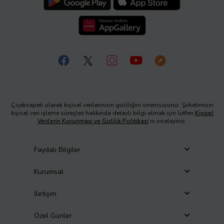
Çiçeksepeti olarak kişisel verilerinizin gizliliğini önemsiyoruz. Şirketimizin
kişisel veri işleme süreçleri hakkında detaylı bilgi almak için lütfen
Kişisel
Verilerin Korunması ve Gizlilik Politikası
’nı inceleyiniz.
Faydalı Bilgiler
Kurumsal
İletişim
Özel Günler