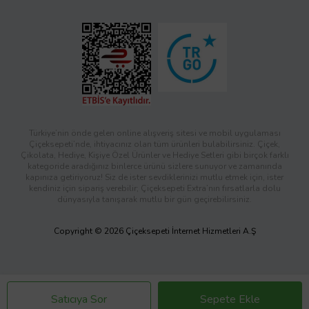
Türkiye’nin önde gelen online alışveriş sitesi ve mobil uygulaması
Çiçeksepeti’nde, ihtiyacınız olan tüm ürünleri bulabilirsiniz. Çiçek,
Çikolata, Hediye, Kişiye Özel Ürünler ve Hediye Setleri gibi birçok farklı
kategoride aradığınız binlerce ürünü sizlere sunuyor ve zamanında
kapınıza getiriyoruz! Siz de ister sevdiklerinizi mutlu etmek için, ister
kendiniz için sipariş verebilir; Çiçeksepeti Extra’nın fırsatlarla dolu
dünyasıyla tanışarak mutlu bir gün geçirebilirsiniz.
Copyright © 2026 Çiçeksepeti İnternet Hizmetleri A.Ş
Satıcıya Sor
Sepete Ekle