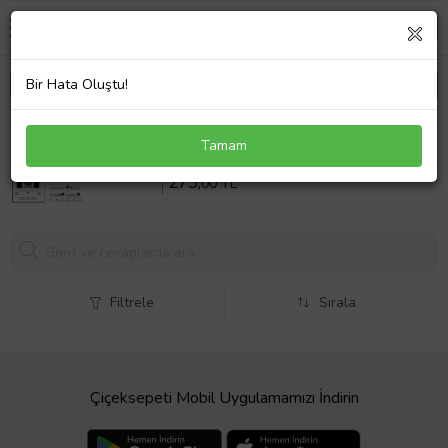
Bir Hata Oluştu!
Oppo A96 Nano Ekran Koruyucu Ultra İNCE Esnek
Tamam
MAT HAYALET
Sepette %20 İndirim
341
,25 TL
273,
00 TL
Filtrele
Sırala
Çiçeksepeti Mobil Uygulamamızı İndirin