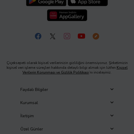
Çiçeksepeti olarak kişisel verilerinizin gizliliğini önemsiyoruz. Şirketimizin
kişisel veri işleme süreçleri hakkında detaylı bilgi almak için lütfen
Kişisel
Verilerin Korunması ve Gizlilik Politikası
’nı inceleyiniz.
Faydalı Bilgiler
Kurumsal
İletişim
Özel Günler