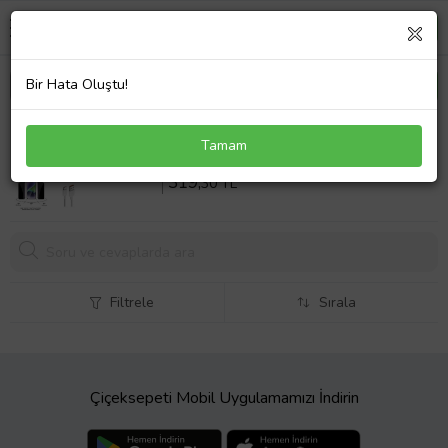
Bir Hata Oluştu!
Oppo REALME 10 4G Nano Ekran Koruyucu Esnek
Tamam
MAT HAYALET + Type C Kablo
Sepette %20 İndirim
399
,12 TL
319,
30 TL
Filtrele
Sırala
Çiçeksepeti Mobil Uygulamamızı İndirin