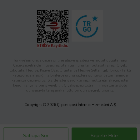
Türkiye’nin önde gelen online alışveriş sitesi ve mobil uygulaması
Çiçeksepeti’nde, ihtiyacınız olan tüm ürünleri bulabilirsiniz. Çiçek,
Çikolata, Hediye, Kişiye Özel Ürünler ve Hediye Setleri gibi birçok farklı
kategoride aradığınız binlerce ürünü sizlere sunuyor ve zamanında
kapınıza getiriyoruz! Siz de ister sevdiklerinizi mutlu etmek için, ister
kendiniz için sipariş verebilir; Çiçeksepeti Extra’nın fırsatlarla dolu
dünyasıyla tanışarak mutlu bir gün geçirebilirsiniz.
Copyright © 2026 Çiçeksepeti İnternet Hizmetleri A.Ş
Satıcıya Sor
Sepete Ekle