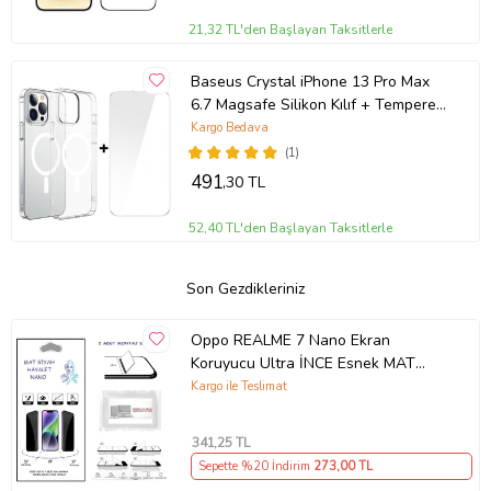
21,32 TL'den Başlayan Taksitlerle
Baseus Crystal iPhone 13 Pro Max
6.7 Magsafe Silikon Kılıf + Tempered
Ekran Koruyucu Set (Şeffaf)
Kargo Bedava
(1)
491
,30 TL
52,40 TL'den Başlayan Taksitlerle
Son Gezdikleriniz
Oppo REALME 7 Nano Ekran
Koruyucu Ultra İNCE Esnek MAT
HAYALET
Kargo ile Teslimat
341
,25 TL
Sepette %20 İndirim
273
,00 TL