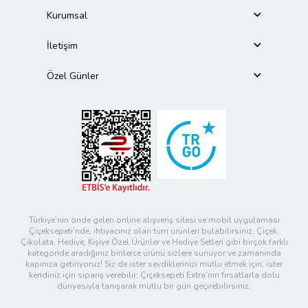
Kurumsal
İletişim
Özel Günler
Türkiye’nin önde gelen online alışveriş sitesi ve mobil uygulaması
Çiçeksepeti’nde, ihtiyacınız olan tüm ürünleri bulabilirsiniz. Çiçek,
Çikolata, Hediye, Kişiye Özel Ürünler ve Hediye Setleri gibi birçok farklı
kategoride aradığınız binlerce ürünü sizlere sunuyor ve zamanında
kapınıza getiriyoruz! Siz de ister sevdiklerinizi mutlu etmek için, ister
kendiniz için sipariş verebilir; Çiçeksepeti Extra’nın fırsatlarla dolu
dünyasıyla tanışarak mutlu bir gün geçirebilirsiniz.