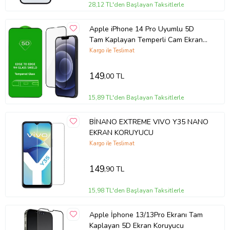
Kolay Kurulum: Tiknal Esnek Nano Kırılmaz Cam Ekran Koruyucu
28,12 TL'den Başlayan Taksitlerle
Film , kolay kurulum için özel olarak tasarlanmıştır. Ekranınızı
temizledikten sonra, koruyucuyu hızlıca ve düzgün bir şekilde
Apple iPhone 14 Pro Uyumlu 5D
yerleştirebilirsiniz.
Tam Kaplayan Temperli Cam Ekran
Koruyucu
Kargo ile Teslimat
Uyumlu Modeller: Tiknal Esnek Nano Kırılmaz Cam Ekran Koruyucu
Film modeline uyumludur, mükemmel koruma sağlar.
149
,00 TL
15,89 TL'den Başlayan Taksitlerle
Telefonunuzun değerini korumak ve ekranını uzun ömürlü kılmak
için Tiknal Esnek Nano Kırılmaz Cam Ekran Koruyucu Filmyu bugün
BİNANO EXTREME VIVO Y35 NANO
satın alın!
EKRAN KORUYUCU
Kargo ile Teslimat
149
,90 TL
15,98 TL'den Başlayan Taksitlerle
Apple İphone 13/13Pro Ekranı Tam
Kaplayan 5D Ekran Koruyucu