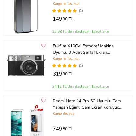
Kargo ile Teslimat
(1)
149
,90 TL
15,98 TL'den Başlayan Taksitlerle
Fujifilm X100VI Fotoğraf Makine
Uyumlu 3 Adet Şeffaf Ekran
koruyucu Nano Jelatin
Kargo ile Teslimat
(1)
Ürün Kodu:
kcm56622250
319
,90 TL
34,12 TL'den Başlayan Taksitlerle
Redmi Note 14 Pro 5G Uyumlu Tam
Yapışan Eğimli Cam Ekran Koruyucu
(Siyah)
Kargo Bedava
749
,80 TL