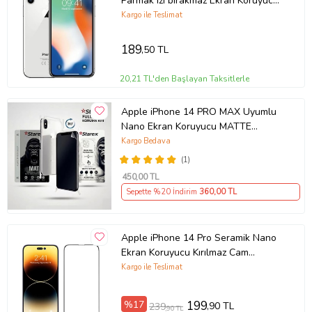
Parmak izi bırakmaz Ekran Koruyucu
Nano MAT Jelatin
Kargo ile Teslimat
189
,50 TL
20,21 TL'den Başlayan Taksitlerle
Apple iPhone 14 PRO MAX Uyumlu
Nano Ekran Koruyucu MATTE
HAYALET - Full Arka Kaplama 360
Kargo Bedava
Koruma STAREX
(1)
450
,00 TL
Sepette %20 İndirim
360
,00 TL
Apple iPhone 14 Pro Seramik Nano
Ekran Koruyucu Kırılmaz Cam
(Şeffaf)
Kargo ile Teslimat
%17
199
,90 TL
239
,90 TL