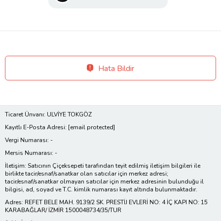
Hata Bildir
Ticaret Ünvanı: ULVİYE TOKGÖZ
Kayıtlı E-Posta Adresi:
[email protected]
Vergi Numarası: -
Mersis Numarası: -
İletişim: Satıcının Çiçeksepeti tarafından teyit edilmiş iletişim bilgileri ile
birlikte tacir/esnaf/sanatkar olan satıcılar için merkez adresi;
tacir/esnaf/sanatkar olmayan satıcılar için merkez adresinin bulunduğu il
bilgisi, ad, soyad ve T.C. kimlik numarası kayıt altında bulunmaktadır.
Adres: REFET BELE MAH. 9139/2 SK. PRESTİJ EVLERİ NO: 4 İÇ KAPI NO: 15
KARABAĞLAR/ İZMİR 1500048734/35/TUR