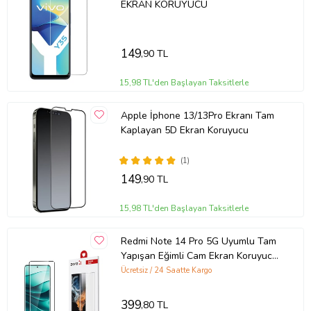
EKRAN KORUYUCU
149
,90 TL
15,98 TL'den Başlayan Taksitlerle
Apple İphone 13/13Pro Ekranı Tam
Kaplayan 5D Ekran Koruyucu
(1)
Ürün Kodu:
kcm15633929
149
,90 TL
15,98 TL'den Başlayan Taksitlerle
Redmi Note 14 Pro 5G Uyumlu Tam
Yapışan Eğimli Cam Ekran Koruyucu
(Siyah)
Ücretsiz / 24 Saatte Kargo
399
,80 TL