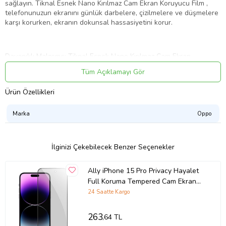
sağlayın. Tiknal Esnek Nano Kırılmaz Cam Ekran Koruyucu Film ,
telefonunuzun ekranını günlük darbelere, çizilmelere ve düşmelere
karşı korurken, ekranın dokunsal hassasiyetini korur.
Dayanıklı Malzeme: Tiknal Esnek Nano Kırılmaz Cam Ekran
Koruyucu Film , son teknoloji ile üretilmiştir. Bu özel malzeme,
Tüm Açıklamayı Gör
ekranınızı her türlü darbeye karşı korur ve çizilmez bir yüzey sunar.
Ürün Özellikleri
Tam Kapsamlı Koruma: Telefonunuzun ekranını kenardan kenara
Marka
Oppo
kapsayan tasarımı sayesinde, ekranınızı tamamen korur. Bu sayede,
telefonunuzun köşelerine gelen darbelerden bile ekranınız
güvende olur.
İlginizi Çekebilecek Benzer Seçenekler
Ally iPhone 15 Pro Privacy Hayalet
Yüksek Şeffaflık:Tiknal Esnek Nano Kırılmaz Cam Ekran Koruyucu
Film , yüksek şeffaflık özelliği sayesinde ekranınızın netliğini ve renk
Full Koruma Tempered Cam Ekran
doğruluğunu korur. Ekranın arkasındaki güzellikleri her zaman
Koruyucu (Siyah)
24 Saatte Kargo
görebilirsiniz.
263
,64 TL