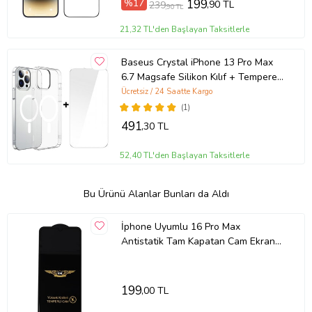
%17
199
,90 TL
239
,90 TL
21,32 TL'den Başlayan Taksitlerle
Baseus Crystal iPhone 13 Pro Max
6.7 Magsafe Silikon Kılıf + Tempered
Ekran Koruyucu Set (Şeffaf)
Ücretsiz / 24 Saatte Kargo
(1)
491
,30 TL
52,40 TL'den Başlayan Taksitlerle
Bu Ürünü Alanlar Bunları da Aldı
İphone Uyumlu 16 Pro Max
Antistatik Tam Kapatan Cam Ekran
Koruyucu (Şeffaf)
199
,00 TL