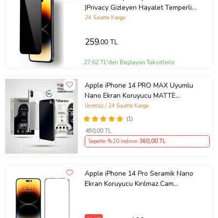
)Privacy Gizleyen Hayalet Temperli
Cam Ekran Koruyucu (Siyah)
24 Saatte Kargo
259
,00 TL
27,62 TL'den Başlayan Taksitlerle
Apple iPhone 14 PRO MAX Uyumlu
Nano Ekran Koruyucu MATTE
HAYALET - Full Arka Kaplama 360
Ücretsiz / 24 Saatte Kargo
Koruma STAREX
(1)
450
,00 TL
Sepette %20 İndirim
360
,00 TL
Apple iPhone 14 Pro Seramik Nano
Ekran Koruyucu Kırılmaz Cam
(Şeffaf)