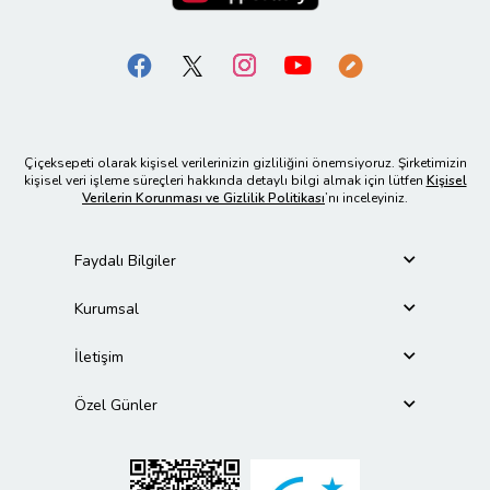
Çiçeksepeti olarak kişisel verilerinizin gizliliğini önemsiyoruz. Şirketimizin
kişisel veri işleme süreçleri hakkında detaylı bilgi almak için lütfen
Kişisel
Verilerin Korunması ve Gizlilik Politikası
’nı inceleyiniz.
Faydalı Bilgiler
Kurumsal
İletişim
Özel Günler