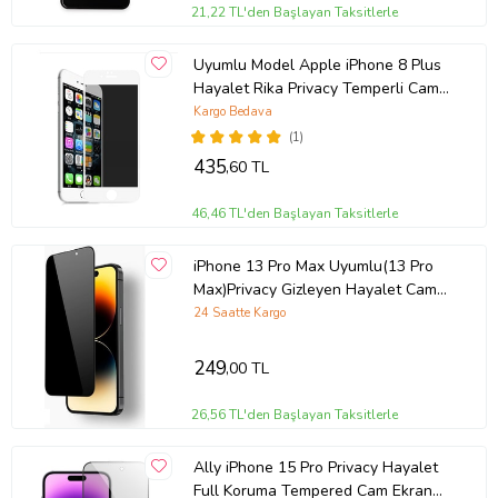
21,22 TL'den Başlayan Taksitlerle
Uyumlu Model Apple iPhone 8 Plus
Hayalet Rika Privacy Temperli Cam
Ekran Koruyucu (Beyaz)
Kargo Bedava
(1)
435
,60 TL
46,46 TL'den Başlayan Taksitlerle
iPhone 13 Pro Max Uyumlu(13 Pro
Max)Privacy Gizleyen Hayalet Cam
Ekran Koruyucu (Siyah)
24 Saatte Kargo
249
,00 TL
26,56 TL'den Başlayan Taksitlerle
Ally iPhone 15 Pro Privacy Hayalet
Full Koruma Tempered Cam Ekran