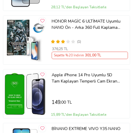
Kolay Kurulum: Tiknal Esnek Nano Kırılmaz Cam Ekran Koruyucu
28,12 TL'den Başlayan Taksitlerle
Film , kolay kurulum için özel olarak tasarlanmıştır. Ekranınızı
temizledikten sonra, koruyucuyu hızlıca ve düzgün bir şekilde
HONOR MAGİC 6 ULTİMATE Uyumlu
yerleştirebilirsiniz.
NANO Ön - Arka 360 Full Kaplama
Hd Ekran Koruyucu Darbe Emici -
MAXXPRO
Uyumlu Modeller: Tiknal Esnek Nano Kırılmaz Cam Ekran Koruyucu
(1)
Film modeline uyumludur, mükemmel koruma sağlar.
376
,25 TL
Sepette %20 İndirim
301
,00 TL
Telefonunuzun değerini korumak ve ekranını uzun ömürlü kılmak
için Tiknal Esnek Nano Kırılmaz Cam Ekran Koruyucu Filmyu bugün
Apple iPhone 14 Pro Uyumlu 5D
satın alın!
Tam Kaplayan Temperli Cam Ekran
Koruyucu
149
,00 TL
15,89 TL'den Başlayan Taksitlerle
BİNANO EXTREME VIVO Y35 NANO