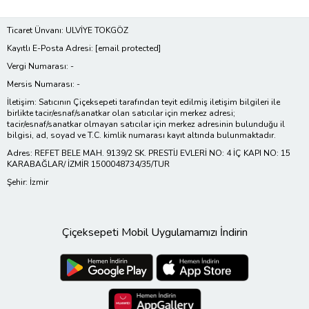
Ticaret Ünvanı: ULVİYE TOKGÖZ
Kayıtlı E-Posta Adresi:
[email protected]
Vergi Numarası: -
Mersis Numarası: -
İletişim: Satıcının Çiçeksepeti tarafından teyit edilmiş iletişim bilgileri ile
birlikte tacir/esnaf/sanatkar olan satıcılar için merkez adresi;
tacir/esnaf/sanatkar olmayan satıcılar için merkez adresinin bulunduğu il
bilgisi, ad, soyad ve T.C. kimlik numarası kayıt altında bulunmaktadır.
Adres: REFET BELE MAH. 9139/2 SK. PRESTİJ EVLERİ NO: 4 İÇ KAPI NO: 15
KARABAĞLAR/ İZMİR 1500048734/35/TUR
Şehir: İzmir
Çiçeksepeti Mobil Uygulamamızı İndirin