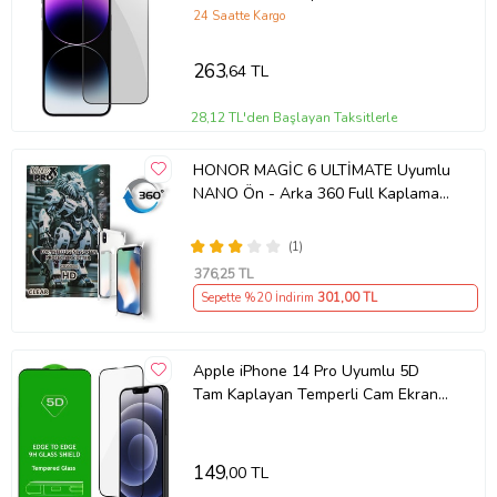
Koruyucu (Siyah)
24 Saatte Kargo
263
,64 TL
28,12 TL'den Başlayan Taksitlerle
HONOR MAGİC 6 ULTİMATE Uyumlu
NANO Ön - Arka 360 Full Kaplama
Hd Ekran Koruyucu Darbe Emici -
MAXXPRO
(1)
376
,25 TL
Sepette %20 İndirim
301
,00 TL
Apple iPhone 14 Pro Uyumlu 5D
Tam Kaplayan Temperli Cam Ekran
Koruyucu
149
,00 TL