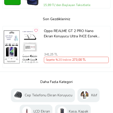
15,89 TL'den Başlayan Taksitlerle
Son Gezdikleriniz
Oppo REALME GT 2 PRO Nano
Ekran Koruyucu Ultra İNCE Esnek
MAT HAYALET
341
,25 TL
Sepette %20 İndirim
273
,00 TL
Daha Fazla Kategori
Cep Telefonu Ekran Koruyucu
Kılıf
LCD Ekran
Kasa, Kapak