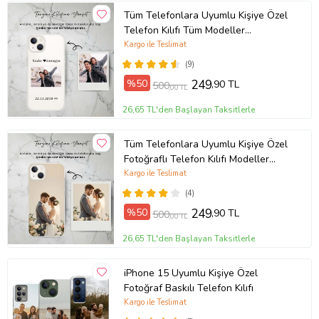
Tüm Telefonlara Uyumlu Kişiye Özel
Telefon Kılıfı Tüm Modeller
Açıklamada
Kargo ile Teslimat
(9)
%50
249
,90 TL
500
,00 TL
26,65 TL'den Başlayan Taksitlerle
Tüm Telefonlara Uyumlu Kişiye Özel
Fotoğraflı Telefon Kılıfı Modeller
Açıklamada
Kargo ile Teslimat
(4)
%50
249
,90 TL
500
,00 TL
26,65 TL'den Başlayan Taksitlerle
iPhone 15 Uyumlu Kişiye Özel
Fotoğraf Baskılı Telefon Kılıfı
Kargo ile Teslimat