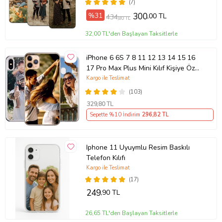
(7)
%31
300
,00 TL
434
,80 TL
32,00 TL'den Başlayan Taksitlerle
iPhone 6 6S 7 8 11 12 13 14 15 16
17 Pro Max Plus Mini Kılıf Kişiye Özel
Resimli Fotoğraflı Silikon
Kargo ile Teslimat
(103)
329
,80 TL
Sepette %10 İndirim
296
,82 TL
Iphone 11 Uyuymlu Resim Baskılı
Telefon Kılıfı
Kargo ile Teslimat
(17)
249
,90 TL
26,65 TL'den Başlayan Taksitlerle