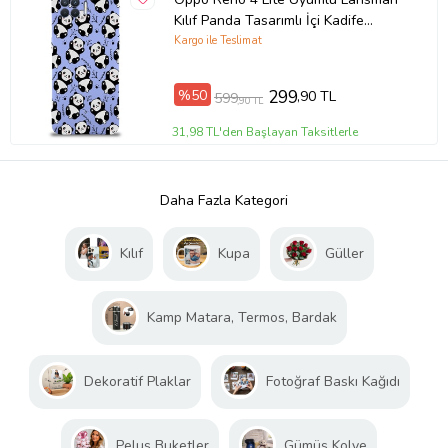
Kılıf Panda Tasarımlı İçi Kadife
Kapak-Lila (Şeffaf)
Kargo ile Teslimat
%50
299
,90 TL
599
,90 TL
31,98 TL'den Başlayan Taksitlerle
Daha Fazla Kategori
Kılıf
Kupa
Güller
Kamp Matara, Termos, Bardak
Dekoratif Plaklar
Fotoğraf Baskı Kağıdı
Peluş Buketler
Gümüş Kolye