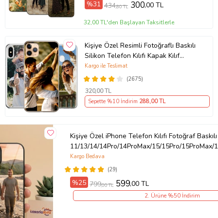
%31
300
,00 TL
434
,80 TL
Ürün Kodu:
kcm39652887
32,00 TL'den Başlayan Taksitlerle
Kişiye Özel Resimli Fotoğraflı Baskılı
Silikon Telefon Kılıfı Kapak Kılıf
(Telefon Modelleri Açıklamada)
Kargo ile Teslimat
(2675)
320
,00 TL
Sepette %10 İndirim
288
,00 TL
Kişiye Özel iPhone Telefon Kılıfı Fotoğraf Baskılı
11/13/14/14Pro/14ProMax/15/15Pro/15ProMax/1
Kargo Bedava
(29)
%25
599
,00 TL
799
,00 TL
2. Ürüne %50 İndirim