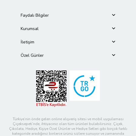
Faydalı Bilgiler
Kurumsal
İletişim
Özel Günler
Türkiye’nin önde gelen online alışveriş sitesi ve mobil uygulaması
Çiçeksepeti’nde, ihtiyacınız olan tüm ürünleri bulabilirsiniz. Çiçek,
Çikolata, Hediye, Kişiye Özel Ürünler ve Hediye Setleri gibi birçok farklı
kategoride aradığınız binlerce ürünü sizlere sunuyor ve zamanında