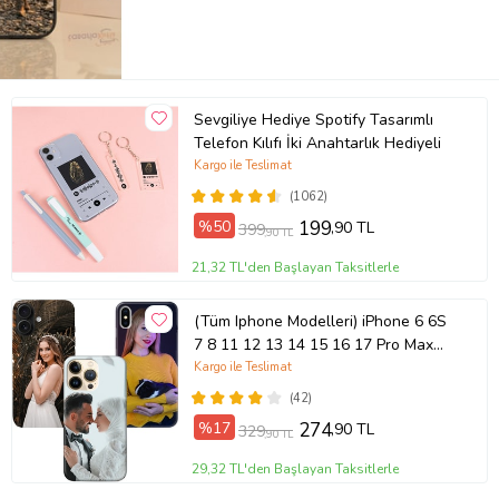
Sevgiliye Hediye Spotify Tasarımlı
Telefon Kılıfı İki Anahtarlık Hediyeli
Kargo ile Teslimat
(1062)
%50
199
,90 TL
399
,90 TL
21,32 TL'den Başlayan Taksitlerle
(Tüm Iphone Modelleri) iPhone 6 6S
7 8 11 12 13 14 15 16 17 Pro Max
Plus Mini Kişiye Özel Resimli
Kargo ile Teslimat
Fotoğraflı Kılıf
(42)
%17
274
,90 TL
329
,90 TL
29,32 TL'den Başlayan Taksitlerle