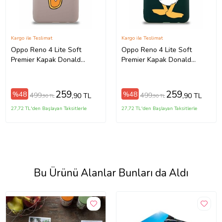
Kargo ile Teslimat
Kargo ile Teslimat
Oppo Reno 4 Lite Soft
Oppo Reno 4 Lite Soft
Premier Kapak Donald
Premier Kapak Donald
Duck-A Tasarımlı Silikon
Duck-D Tasarımlı Silikon
Kılıf - Pudra (Şeffaf)
Kılıf - Yeşil (Şeffaf)
259
259
%48
%48
499
499
,90 TL
,90 TL
,90 TL
,90 TL
27,72 TL'den Başlayan Taksitlerle
27,72 TL'den Başlayan Taksitlerle
Bu Ürünü Alanlar Bunları da Aldı