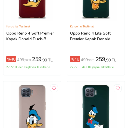
Kargo ile Teslimat
Kargo ile Teslimat
Oppo Reno 4 Soft Premier
Oppo Reno 4 Lite Soft
Kapak Donald Duck-B
Premier Kapak Donald
Tasarımlı Silikon Kılıf -
Duck-A Tasarımlı Silikon
Mürdüm (Şeffaf)
Kılıf - Yeşil (Şeffaf)
259
259
%48
%48
499
499
,90 TL
,90 TL
,90 TL
,90 TL
27,72 TL'den Başlayan Taksitlerle
27,72 TL'den Başlayan Taksitlerle