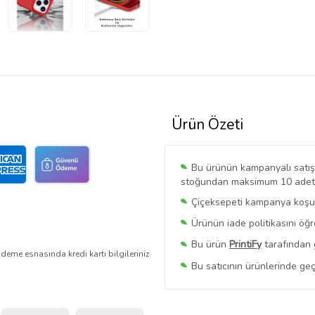
Ürün Özeti
Bu ürünün kampanyalı satışı 
stoğundan maksimum 10 adet sa
Çiçeksepeti kampanya koşull
Ürünün iade politikasını öğ
Bu ürün
PrintiFy
tarafından 
deme esnasında kredi kartı bilgileriniz
Bu satıcının ürünlerinde geç
Bu Satıcının
Tüm Ürünlerini
Ürün sayfasında gördüğünüz f