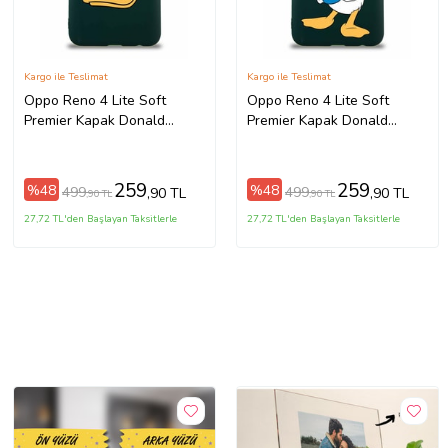
Kargo ile Teslimat
Kargo ile Teslimat
Oppo Reno 4 Lite Soft
Oppo Reno 4 Lite Soft
Premier Kapak Donald
Premier Kapak Donald
Duck-B Tasarımlı Silikon Kılıf
Duck-C Tasarımlı Silikon Kılıf
- Yeşil (Şeffaf)
- Yeşil (Şeffaf)
259
259
%48
%48
499
499
,90 TL
,90 TL
,90 TL
,90 TL
27,72 TL'den Başlayan Taksitlerle
27,72 TL'den Başlayan Taksitlerle