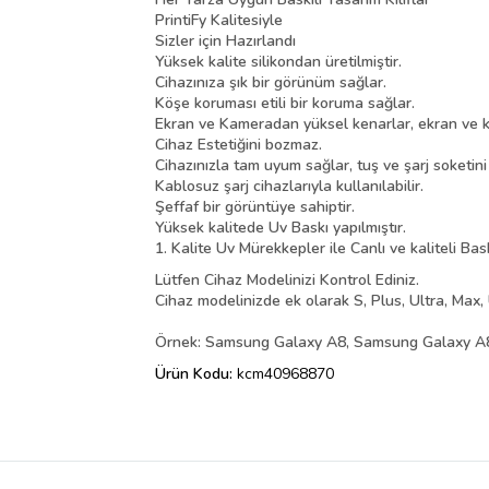
PrintiFy Kalitesiyle
Sizler için Hazırlandı
Yüksek kalite silikondan üretilmiştir.
Cihazınıza şık bir görünüm sağlar.
Köşe koruması etili bir koruma sağlar.
Ekran ve Kameradan yüksel kenarlar, ekran ve k
Cihaz Estetiğini bozmaz.
Cihazınızla tam uyum sağlar, tuş ve şarj soketin
Kablosuz şarj cihazlarıyla kullanılabilir.
Şeffaf bir görüntüye sahiptir.
Yüksek kalitede Uv Baskı yapılmıştır.
1. Kalite Uv Mürekkepler ile Canlı ve kaliteli Bas
Lütfen Cihaz Modelinizi Kontrol Ediniz.
Cihaz modelinizde ek olarak S, Plus, Ultra, Max, 
Örnek: Samsung Galaxy A8, Samsung Galaxy A8 
Ürün Kodu:
kcm40968870