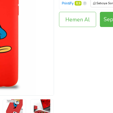
PrintiFy
8,9
Satıcıya Sor
Sep
Hemen Al