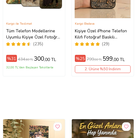
Kargo ile Teslimat
Kargo Bedava
Tüm Telefon Modellerine
Kişiye Özel iPhone Telefon
Uyumlu Kişiye Özel Fotoğraf
Kılıfı Fotoğraf Baskılı
Baskılı Telefon Kılıfı
11/13/14/14Pro/14ProMax/15/15
(235)
(29)
300
599
%31
%25
434
799
,00 TL
,00 TL
,80 TL
,00 TL
32,00 TL'den Başlayan Taksitlerle
2. Ürüne %50 İndirim