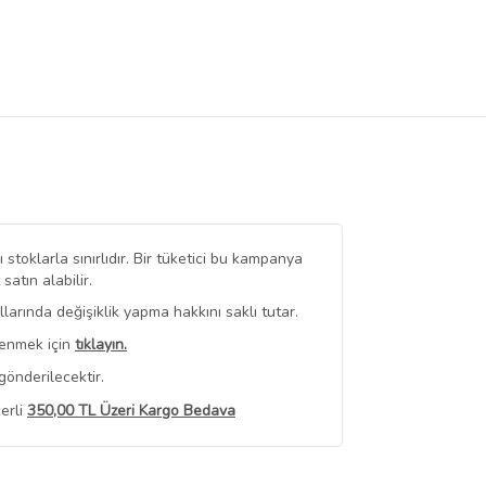
stoklarla sınırlıdır. Bir tüketici bu kampanya
tın alabilir.
arında değişiklik yapma hakkını saklı tutar.
renmek için
tıklayın.
gönderilecektir.
erli
350,00 TL Üzeri Kargo Bedava
 Görüntüle
iyat bilgileri, satıcı tarafından