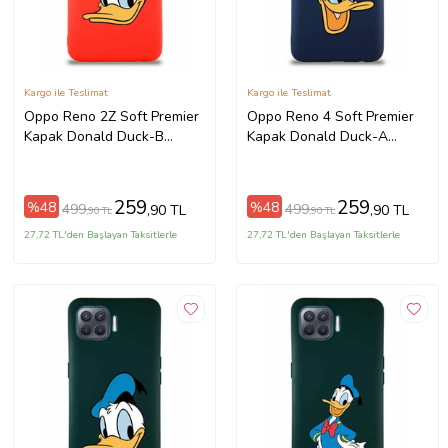
Kargo ile Teslimat
Kargo ile Teslimat
Oppo Reno 2Z Soft Premier
Oppo Reno 4 Soft Premier
Kapak Donald Duck-B
Kapak Donald Duck-A
Tasarımlı Silikon Kılıf -
Tasarımlı Silikon Kılıf -
Kırmızı (Şeffaf)
Lacivert (Şeffaf)
259
259
%48
%48
499
499
,90 TL
,90 TL
,90 TL
,90 TL
27,72 TL'den Başlayan Taksitlerle
27,72 TL'den Başlayan Taksitlerle