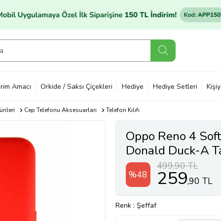
rim Amacı
Orkide / Saksı Çiçekleri
Hediye
Hediye Setleri
Kişi
ünleri
Cep Telefonu Aksesuarları
Telefon Kılıfı
Oppo Reno 4 Soft
Donald Duck-A Tas
Kırmızı (Şeffaf)
499,90 TL
259
%48
,90 TL
Renk
: Şeffaf