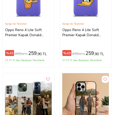
Kargo ile Teslimat
Kargo ile Teslimat
Oppo Reno 4 Lite Soft
Oppo Reno 4 Lite Soft
Premier Kapak Donald
Premier Kapak Donald
Duck-A Tasarımlı Silikon
Duck-B Tasarımlı Silikon Kılıf
Kılıf - Mor (Şeffaf)
- Mor (Şeffaf)
259
259
%48
%48
499
499
,90 TL
,90 TL
,90 TL
,90 TL
27,72 TL'den Başlayan Taksitlerle
27,72 TL'den Başlayan Taksitlerle