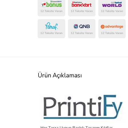
Ürün Açıklaması
Her Tarza Uygun Baskılı Tasarım Kılıflar