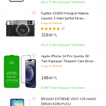
Kolay Kurulum: Tiknal Esnek Nano Kırılmaz Cam Ekran Koruyucu
28,12 TL'den Başlayan Taksitlerle
Film , kolay kurulum için özel olarak tasarlanmıştır. Ekranınızı
temizledikten sonra, koruyucuyu hızlıca ve düzgün bir şekilde
Fujifilm X100VI Fotoğraf Makine
yerleştirebilirsiniz.
Uyumlu 3 Adet Şeffaf Ekran
koruyucu Nano Jelatin
Kargo ile Teslimat
(1)
Uyumlu Modeller: Tiknal Esnek Nano Kırılmaz Cam Ekran Koruyucu
Film modeline uyumludur, mükemmel koruma sağlar.
319
,90 TL
34,12 TL'den Başlayan Taksitlerle
Telefonunuzun değerini korumak ve ekranını uzun ömürlü kılmak
için Tiknal Esnek Nano Kırılmaz Cam Ekran Koruyucu Filmyu bugün
Apple iPhone 14 Pro Uyumlu 5D
satın alın!
Tam Kaplayan Temperli Cam Ekran
Koruyucu
Kargo ile Teslimat
149
,00 TL
15,89 TL'den Başlayan Taksitlerle
BİNANO EXTREME VIVO Y35 NANO
EKRAN KORUYUCU