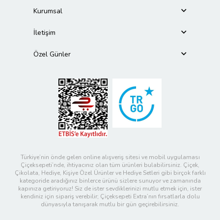
Kurumsal
İletişim
Özel Günler
Türkiye’nin önde gelen online alışveriş sitesi ve mobil uygulaması
Çiçeksepeti’nde, ihtiyacınız olan tüm ürünleri bulabilirsiniz. Çiçek,
Çikolata, Hediye, Kişiye Özel Ürünler ve Hediye Setleri gibi birçok farklı
kategoride aradığınız binlerce ürünü sizlere sunuyor ve zamanında
kapınıza getiriyoruz! Siz de ister sevdiklerinizi mutlu etmek için, ister
kendiniz için sipariş verebilir; Çiçeksepeti Extra’nın fırsatlarla dolu
dünyasıyla tanışarak mutlu bir gün geçirebilirsiniz.