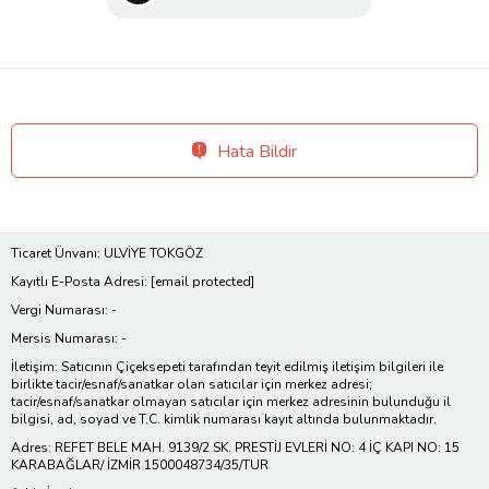
Hata Bildir
Ticaret Ünvanı: ULVİYE TOKGÖZ
Kayıtlı E-Posta Adresi:
[email protected]
Vergi Numarası: -
Mersis Numarası: -
İletişim: Satıcının Çiçeksepeti tarafından teyit edilmiş iletişim bilgileri ile
birlikte tacir/esnaf/sanatkar olan satıcılar için merkez adresi;
tacir/esnaf/sanatkar olmayan satıcılar için merkez adresinin bulunduğu il
bilgisi, ad, soyad ve T.C. kimlik numarası kayıt altında bulunmaktadır.
Adres: REFET BELE MAH. 9139/2 SK. PRESTİJ EVLERİ NO: 4 İÇ KAPI NO: 15
KARABAĞLAR/ İZMİR 1500048734/35/TUR