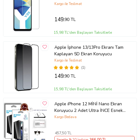
Ürün Kodu:
kcm96415407
Kargo ile Teslimat
149
,90 TL
15,98 TL'den Başlayan Taksitlerle
Apple İphone 13/13Pro Ekranı Tam
Kaplayan 5D Ekran Koruyucu
Kargo ile Teslimat
(1)
149
,90 TL
15,98 TL'den Başlayan Taksitlerle
Apple iPhone 12 MİNİ Nano Ekran
Koruyucu 2 Adet Ultra İNCE Esnek
Nano MAT HAYALET
Kargo Bedava
457
,50 TL
Sepette %20 İndirim
366
,00 TL