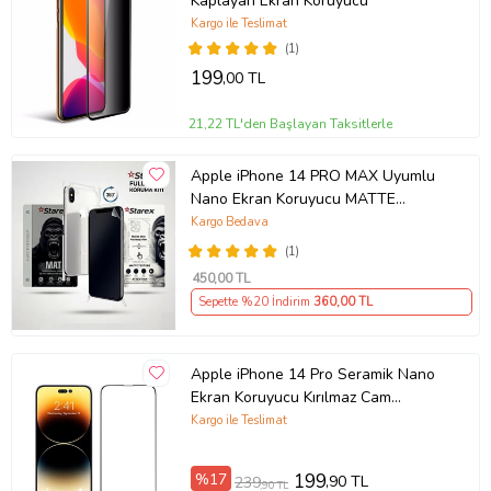
Kaplayan Ekran Koruyucu
Kargo ile Teslimat
(1)
199
,00 TL
21,22 TL'den Başlayan Taksitlerle
Apple iPhone 14 PRO MAX Uyumlu
Nano Ekran Koruyucu MATTE
HAYALET - Full Arka Kaplama 360
Kargo Bedava
Koruma STAREX
(1)
450
,00 TL
Sepette %20 İndirim
360
,00 TL
Apple iPhone 14 Pro Seramik Nano
Ekran Koruyucu Kırılmaz Cam
(Şeffaf)
Kargo ile Teslimat
%17
199
,90 TL
239
,90 TL