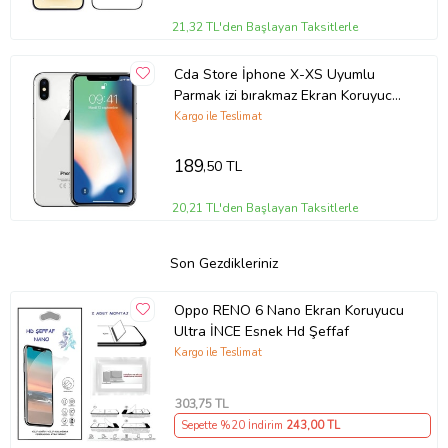
21,32 TL'den Başlayan Taksitlerle
Cda Store İphone X-XS Uyumlu
Parmak izi bırakmaz Ekran Koruyucu
Nano MAT Jelatin
Kargo ile Teslimat
189
,50 TL
20,21 TL'den Başlayan Taksitlerle
Son Gezdikleriniz
Oppo RENO 6 Nano Ekran Koruyucu
Ultra İNCE Esnek Hd Şeffaf
Kargo ile Teslimat
303
,75 TL
Sepette %20 İndirim
243
,00 TL