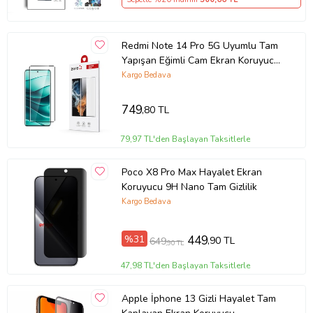
Redmi Note 14 Pro 5G Uyumlu Tam
Yapışan Eğimli Cam Ekran Koruyucu
(Siyah)
Kargo Bedava
749
,80 TL
79,97 TL'den Başlayan Taksitlerle
Poco X8 Pro Max Hayalet Ekran
Koruyucu 9H Nano Tam Gizlilik
Kargo Bedava
%31
449
,90 TL
649
,90 TL
47,98 TL'den Başlayan Taksitlerle
Apple İphone 13 Gizli Hayalet Tam