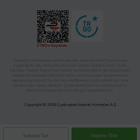
Türkiye’nin önde gelen online alışveriş sitesi ve mobil uygulaması
Çiçeksepeti’nde, ihtiyacınız olan tüm ürünleri bulabilirsiniz. Çiçek,
Çikolata, Hediye, Kişiye Özel Ürünler ve Hediye Setleri gibi birçok farklı
kategoride aradığınız binlerce ürünü sizlere sunuyor ve zamanında
kapınıza getiriyoruz! Siz de ister sevdiklerinizi mutlu etmek için, ister
kendiniz için sipariş verebilir; Çiçeksepeti Extra’nın fırsatlarla dolu
dünyasıyla tanışarak mutlu bir gün geçirebilirsiniz.
Copyright © 2026 Çiçeksepeti İnternet Hizmetleri A.Ş
Satıcıya Sor
Sepete Ekle