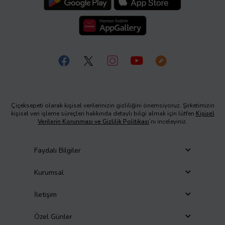
Çiçeksepeti olarak kişisel verilerinizin gizliliğini önemsiyoruz. Şirketimizin
kişisel veri işleme süreçleri hakkında detaylı bilgi almak için lütfen
Kişisel
Verilerin Korunması ve Gizlilik Politikası
’nı inceleyiniz.
Faydalı Bilgiler
Kurumsal
İletişim
Özel Günler