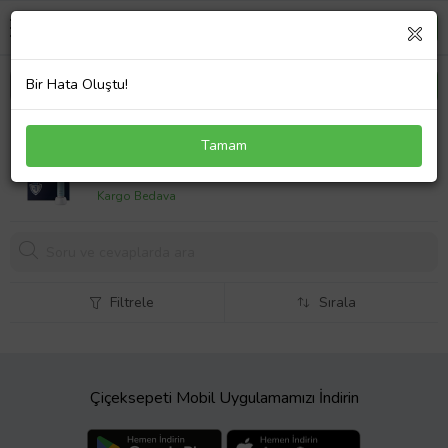
Bir Hata Oluştu!
Oral-B Pro Series 1 Şarjlı Diş Fırçası - Mavi
Tamam
2499,
00 TL
Kargo Bedava
Filtrele
Sırala
Çiçeksepeti Mobil Uygulamamızı İndirin