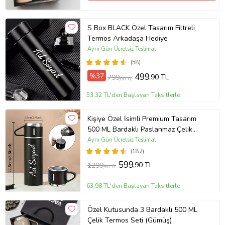
S Box BLACK Özel Tasarım Filtreli
Termos Arkadaşa Hediye
Aynı Gün Ücretsiz Teslimat
(58)
%37
499
,90 TL
799
,00 TL
53,32 TL'den Başlayan Taksitlerle
Kişiye Özel İsimli Premium Tasarım
500 ML Bardaklı Paslanmaz Çelik
Siyah Termos
Aynı Gün Ücretsiz Teslimat
(182)
599
,90 TL
1299
,90 TL
63,98 TL'den Başlayan Taksitlerle
Özel Kutusunda 3 Bardaklı 500 ML
Çelik Termos Seti (Gümüş)