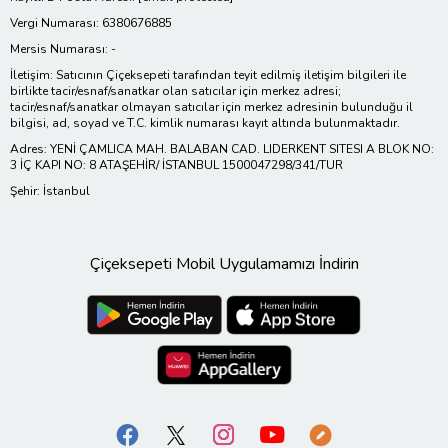
Vergi Numarası: 6380676885
Mersis Numarası: -
İletişim: Satıcının Çiçeksepeti tarafından teyit edilmiş iletişim bilgileri ile
birlikte tacir/esnaf/sanatkar olan satıcılar için merkez adresi;
tacir/esnaf/sanatkar olmayan satıcılar için merkez adresinin bulunduğu il
bilgisi, ad, soyad ve T.C. kimlik numarası kayıt altında bulunmaktadır.
Adres: YENİ ÇAMLICA MAH. BALABAN CAD. LIDERKENT SITESI A BLOK NO:
3 İÇ KAPI NO: 8 ATAŞEHİR/ İSTANBUL 1500047298/341/TUR
Şehir: İstanbul
Çiçeksepeti Mobil Uygulamamızı İndirin