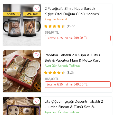
2 Fotoğraflı Sihirli Kupa Bardak
Kişiye Özel Doğum Günü Hediyesi
Sevgiliye Hediye Anneye Babaya
Kargo ile Teslimat
Ablaya Abiye Kız Erkek Kardeşe
(1572)
Arkadaşa Resimli Günü Yıl Dönümü
399
,97 TL
Hediyesi
Sepette %25 İndirim
299
,98 TL
Papatya Tabaklı 2 li Kupa & Tütsü
Seti & Papatya Mum & Motto Kart
Aynı Gün Ücretsiz Teslimat
(313)
866
,00 TL
Sepette %25 İndirim
649
,50 TL
Lila Çiğdem çiçeği Desenli Tabaklı 2
lı Jumbo Fincan & Tütsü Seti &
Papatya Mum &
Aynı Gün Ücretsiz Teslimat