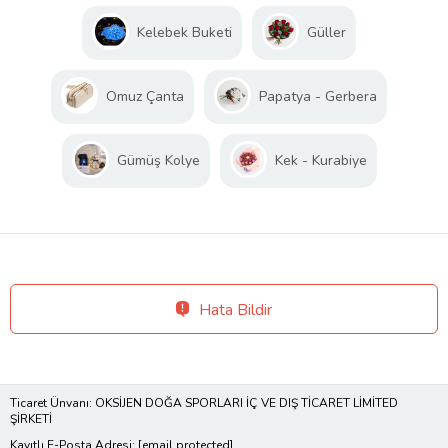
Kelebek Buketi
Güller
Omuz Çanta
Papatya - Gerbera
Gümüş Kolye
Kek - Kurabiye
Hata Bildir
Ticaret Ünvanı: OKSİJEN DOĞA SPORLARI İÇ VE DIŞ TİCARET LİMİTED
ŞİRKETİ
Kayıtlı E-Posta Adresi:
[email protected]