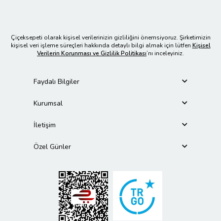
Çiçeksepeti olarak kişisel verilerinizin gizliliğini önemsiyoruz. Şirketimizin
kişisel veri işleme süreçleri hakkında detaylı bilgi almak için lütfen
Kişisel
Verilerin Korunması ve Gizlilik Politikası
’nı inceleyiniz.
Faydalı Bilgiler
Kurumsal
İletişim
Özel Günler