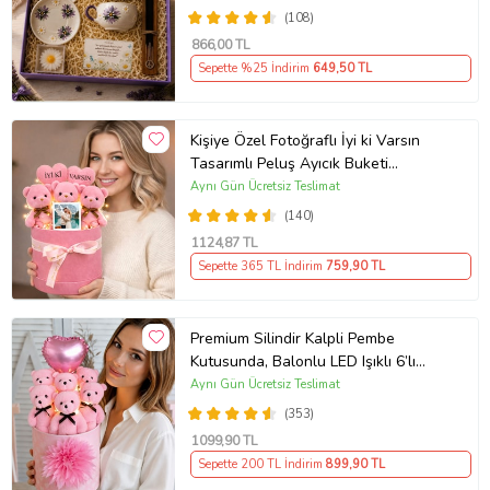
(108)
866
,00 TL
Sepette %25 İndirim
649
,50 TL
Kişiye Özel Fotoğraflı İyi ki Varsın
Tasarımlı Peluş Ayıcık Buketi
(Pembe)
Aynı Gün Ücretsiz Teslimat
(140)
1124
,87 TL
Sepette 365 TL İndirim
759
,90 TL
Premium Silindir Kalpli Pembe
Kutusunda, Balonlu LED Işıklı 6’lı
Pembe Ayıcık Buketi Arkadaşa
Aynı Gün Ücretsiz Teslimat
Sevgiliye Hediye
(353)
1099
,90 TL
Sepette 200 TL İndirim
899
,90 TL