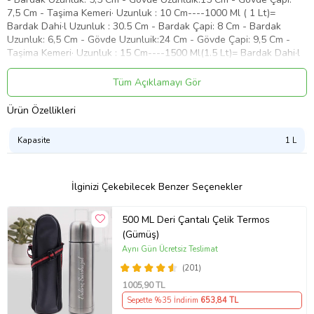
7,5 Cm - Taşima Kemeri· Uzunluk : 10 Cm----1000 Ml ( 1 Lt)=
Bardak Dahi·l Uzunluk : 30.5 Cm - Bardak Çapi: 8 Cm - Bardak
Uzunluk: 6,5 Cm - Gövde Uzunluik:24 Cm - Gövde Çapi: 9,5 Cm -
Taşima Kemeri· Uzunluk : 15 Cm----1500 Ml(1.5 Lt)= Bardak Dahi·l
Uzunluk : 34.5 Cm - Bardak Çapi: 8,5 Cm - Bardak Uzunluk: 6,5 Cm -
Gövde Uzunluik:28 Cm - Gövde Çapi: 10 Cm - Taşima Kemeri·
Tüm Açıklamayı Gör
Uzunluk : 15 Cm.
Ürün Özellikleri
Ürün Kodu:
kcm20983953
Kapasite
1 L
İlginizi Çekebilecek Benzer Seçenekler
500 ML Deri Çantalı Çelik Termos
(Gümüş)
Aynı Gün Ücretsiz Teslimat
(201)
1005
,90 TL
Sepette %35 İndirim
653
,84 TL