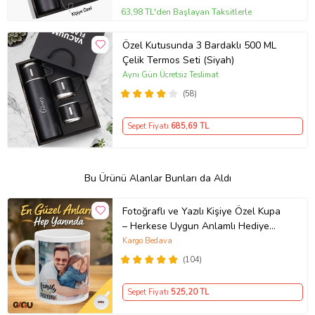
63,98 TL'den Başlayan Taksitlerle
Özel Kutusunda 3 Bardaklı 500 ML
Çelik Termos Seti (Siyah)
Aynı Gün Ücretsiz Teslimat
(58)
Sepet Fiyatı
685
,69 TL
Bu Ürünü Alanlar Bunları da Aldı
Fotoğraflı ve Yazılı Kişiye Özel Kupa
– Herkese Uygun Anlamlı Hediye
Porselen Baskılı Kupa (Beyaz)
Kargo Bedava
(104)
Sepet Fiyatı
525
,20 TL