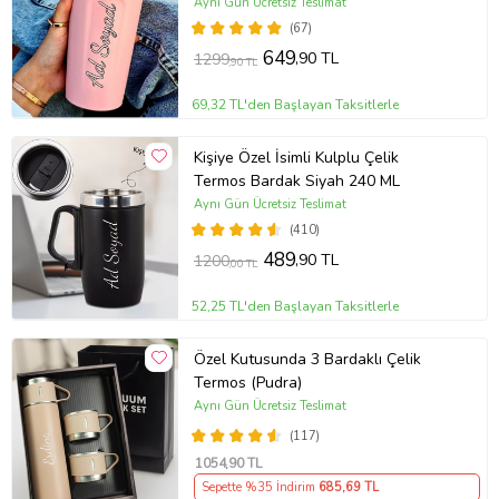
Bardak
Aynı Gün Ücretsiz Teslimat
(67)
649
,90 TL
1299
,90 TL
69,32 TL'den Başlayan Taksitlerle
Kişiye Özel İsimli Kulplu Çelik
Termos Bardak Siyah 240 ML
Aynı Gün Ücretsiz Teslimat
(410)
489
,90 TL
1200
,00 TL
52,25 TL'den Başlayan Taksitlerle
Özel Kutusunda 3 Bardaklı Çelik
Termos (Pudra)
Aynı Gün Ücretsiz Teslimat
(117)
1054
,90 TL
Sepette %35 İndirim
685
,69 TL