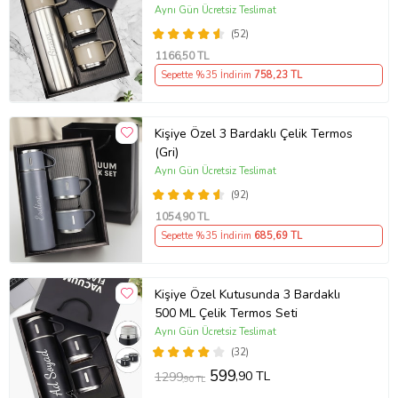
Aynı Gün Ücretsiz Teslimat
(52)
1166
,50 TL
Sepette %35 İndirim
758
,23 TL
Kişiye Özel 3 Bardaklı Çelik Termos
(Gri)
Aynı Gün Ücretsiz Teslimat
(92)
1054
,90 TL
Sepette %35 İndirim
685
,69 TL
Kişiye Özel Kutusunda 3 Bardaklı
500 ML Çelik Termos Seti
Aynı Gün Ücretsiz Teslimat
(32)
599
,90 TL
1299
,90 TL