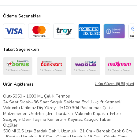
Ödeme Seçenekleri
Taksit Seçenekleri
Ürün Açıklaması
Ürün Güvenliği Bilgileri
Out-5050 - 1000 ML Çeli·k Termos
24 Saat Sicak--36 Saat Soğuk Saklama Etki·li·--çi·ft Katmanli
Vakumlu Kirilmaz Diş Yüzey--%100 304 Paslanmaz Çeli·k
Malzemeden Üreti·lmi·şti·r--bardak + Vakumlu Kapak + Fi·ltre
Süzgeç + Deri· Taşima Kemerli· + Kaymaz Kauçuk Taban
Ölçüler
500 Ml(0.5 Lt)= Bardak Dahi·l Uzunluk : 21 Cm - Bardak Çapi: 6 Cm
- Bardak Uzunluk: 5,5 Cm - Gövde Uzunluik:15 Cm - Gövde Çapi: