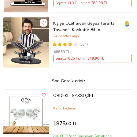
Sepette 110 TL İndirim
289
,90 TL
Kişiye Özel Siyah Beyaz Taraftar
Tasarımlı Karikatür Biblo
24 Saatte Kargo
(364)
466
,53 TL
Sepette %25 İndirim
349
,90 TL
Son Gezdikleriniz
ÖRDEKLİ SAKSI ÇİFT
Kargo Bedava
1875
,00 TL
200,00 TL'den Başlayan Taksitlerle