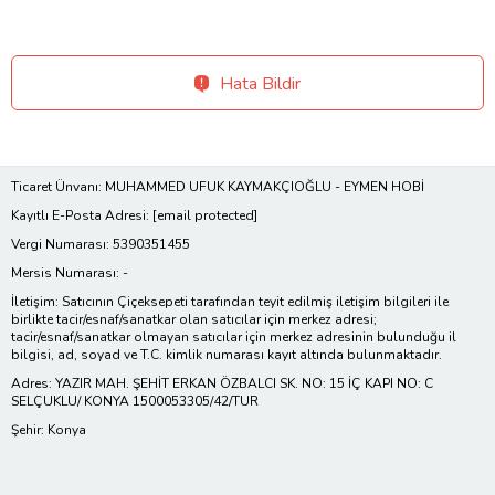
Hata Bildir
Ticaret Ünvanı: MUHAMMED UFUK KAYMAKÇIOĞLU - EYMEN HOBİ
Kayıtlı E-Posta Adresi:
[email protected]
Vergi Numarası: 5390351455
Mersis Numarası: -
İletişim: Satıcının Çiçeksepeti tarafından teyit edilmiş iletişim bilgileri ile
birlikte tacir/esnaf/sanatkar olan satıcılar için merkez adresi;
tacir/esnaf/sanatkar olmayan satıcılar için merkez adresinin bulunduğu il
bilgisi, ad, soyad ve T.C. kimlik numarası kayıt altında bulunmaktadır.
Adres: YAZIR MAH. ŞEHİT ERKAN ÖZBALCI SK. NO: 15 İÇ KAPI NO: C
SELÇUKLU/ KONYA 1500053305/42/TUR
Şehir: Konya