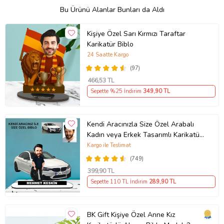
Bu Ürünü Alanlar Bunları da Aldı
Kişiye Özel Sarı Kırmızı Taraftar
Karikatür Biblo
24 Saatte Kargo
(97)
466
,53 TL
Sepette %25 İndirim
349
,90 TL
Kendi Aracınızla Size Özel Arabalı
Kadın veya Erkek Tasarımlı Karikatür
Biblo , Babalar Günü Hediyesi,
Kargo ile Teslimat
Erkeğe Hediye, Rent A Car Hediyesi
(749)
399
,90 TL
Sepette 110 TL İndirim
289
,90 TL
BK Gift Kişiye Özel Anne Kız