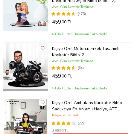
Karikatürlü Ahşap Biblo Model-2,
Anneye Hediye, Doğum Günü
Aynı Gün Ücretsiz Teslimat
Hediyesi (Beyaz)
(473)
459
,00 TL
48,96 TL'den Başlayan Taksitlerle
Kişiye Özel Motorcu Erkek Tasarımlı
Karikatür Biblo-2
Aynı Gün Ücretsiz Teslimat
(64)
459
,00 TL
48,96 TL'den Başlayan Taksitlerle
Kişiye Özel Ambulans Karikatür Biblo
Sağlıkçıya En Anlamlı Hediye, ATT
teknisyeni hediyesi
Kargo ile Teslimat
(22)
399
,90 TL