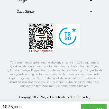
İletişim
Özel Günler
Türkiye’nin önde gelen online alışveriş sitesi ve mobil uygulaması
Çiçeksepeti’nde, ihtiyacınız olan tüm ürünleri bulabilirsiniz. Çiçek,
Çikolata, Hediye, Kişiye Özel Ürünler ve Hediye Setleri gibi birçok farklı
kategoride aradığınız binlerce ürünü sizlere sunuyor ve zamanında
kapınıza getiriyoruz! Siz de ister sevdiklerinizi mutlu etmek için, ister
kendiniz için sipariş verebilir; Çiçeksepeti Extra’nın fırsatlarla dolu
dünyasıyla tanışarak mutlu bir gün geçirebilirsiniz.
Copyright © 2026 Çiçeksepeti İnternet Hizmetleri A.Ş
1875
,00 TL