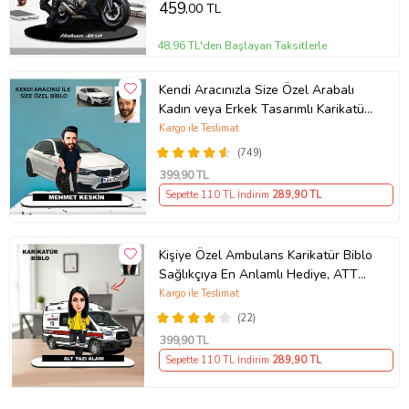
459
,00 TL
48,96 TL'den Başlayan Taksitlerle
Kendi Aracınızla Size Özel Arabalı
Kadın veya Erkek Tasarımlı Karikatür
Biblo , Babalar Günü Hediyesi,
Kargo ile Teslimat
Erkeğe Hediye, Rent A Car Hediyesi
(749)
399
,90 TL
Sepette 110 TL İndirim
289
,90 TL
Kişiye Özel Ambulans Karikatür Biblo
Sağlıkçıya En Anlamlı Hediye, ATT
teknisyeni hediyesi
Kargo ile Teslimat
(22)
399
,90 TL
Sepette 110 TL İndirim
289
,90 TL