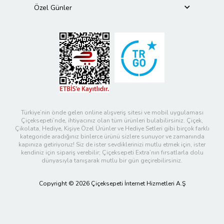
Özel Günler
Türkiye’nin önde gelen online alışveriş sitesi ve mobil uygulaması
Çiçeksepeti’nde, ihtiyacınız olan tüm ürünleri bulabilirsiniz. Çiçek,
Çikolata, Hediye, Kişiye Özel Ürünler ve Hediye Setleri gibi birçok farklı
kategoride aradığınız binlerce ürünü sizlere sunuyor ve zamanında
kapınıza getiriyoruz! Siz de ister sevdiklerinizi mutlu etmek için, ister
kendiniz için sipariş verebilir; Çiçeksepeti Extra’nın fırsatlarla dolu
dünyasıyla tanışarak mutlu bir gün geçirebilirsiniz.
Copyright © 2026 Çiçeksepeti İnternet Hizmetleri A.Ş