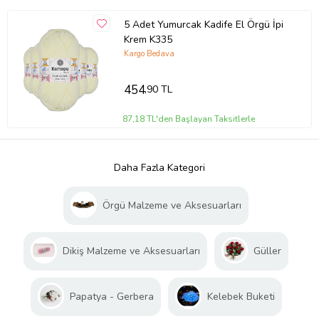
5 Adet Yumurcak Kadife El Örgü İpi
Krem K335
Kargo Bedava
454
,90 TL
87,18 TL'den Başlayan Taksitlerle
Daha Fazla Kategori
Örgü Malzeme ve Aksesuarları
Dikiş Malzeme ve Aksesuarları
Güller
Papatya - Gerbera
Kelebek Buketi