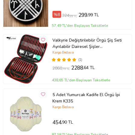
%8
299
,99 TL
324
,99 TL
57,49 TL'den Başlayan Taksitlerle
Valkyrie Değiştirilebilir Örgü Şiş Seti
Ayrılabilir Dairesel Şişler
Profesyonel Örgü İçin Çok Amaçlı
Kargo Bedava
Set
(1)
2288
,64 TL
2860
,79 TL
438,65 TL'den Başlayan Taksitlerle
5 Adet Yumurcak Kadife El Örgü İpi
Krem K335
Kargo Bedava
454
,90 TL
87,18 TL'den Başlayan Taksitlerle