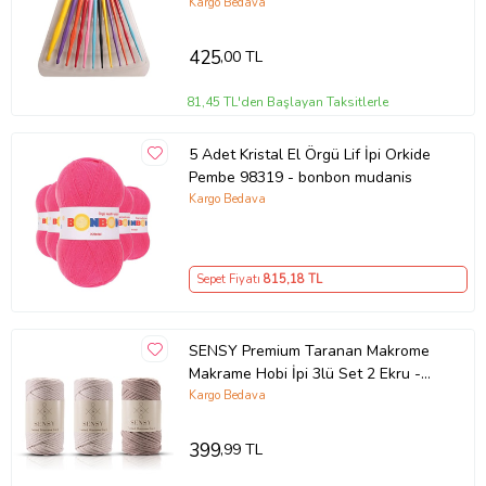
Kargo Bedava
425
,00 TL
81,45 TL'den Başlayan Taksitlerle
5 Adet Kristal El Örgü Lif İpi Orkide
Pembe 98319 - bonbon mudanis
Kargo Bedava
Sepet Fiyatı
815
,18 TL
SENSY Premium Taranan Makrome
Makrame Hobi İpi 3lü Set 2 Ekru -
Sütlü Kahve
Kargo Bedava
399
,99 TL