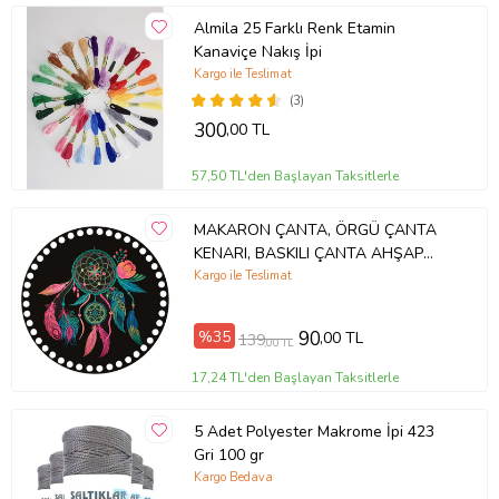
Almila 25 Farklı Renk Etamin
Kanaviçe Nakış İpi
Kargo ile Teslimat
(3)
300
,00 TL
57,50 TL'den Başlayan Taksitlerle
MAKARON ÇANTA, ÖRGÜ ÇANTA
KENARI, BASKILI ÇANTA AHŞAP
PLAKASI (2 ADET)
Kargo ile Teslimat
%35
90
,00 TL
139
,00 TL
17,24 TL'den Başlayan Taksitlerle
5 Adet Polyester Makrome İpi 423
Gri 100 gr
Kargo Bedava