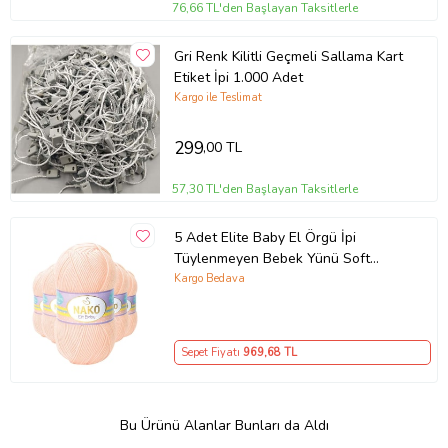
76,66 TL'den Başlayan Taksitlerle
Gri Renk Kilitli Geçmeli Sallama Kart
Etiket İpi 1.000 Adet
Kargo ile Teslimat
299
,00 TL
57,30 TL'den Başlayan Taksitlerle
5 Adet Elite Baby El Örgü İpi
Tüylenmeyen Bebek Yünü Soft
Şeftali 3701
Kargo Bedava
Sepet Fiyatı
969
,68 TL
Bu Ürünü Alanlar Bunları da Aldı