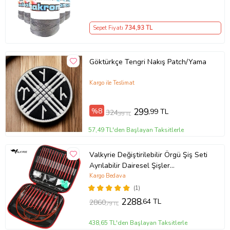
Sepet Fiyatı
734
,93 TL
Göktürkçe Tengri Nakış Patch/Yama
Kargo ile Teslimat
%8
299
,99 TL
324
,99 TL
57,49 TL'den Başlayan Taksitlerle
Valkyrie Değiştirilebilir Örgü Şiş Seti
Ayrılabilir Dairesel Şişler
Profesyonel Örgü İçin Çok Amaçlı
Kargo Bedava
Set
(1)
2288
,64 TL
2860
,79 TL
438,65 TL'den Başlayan Taksitlerle