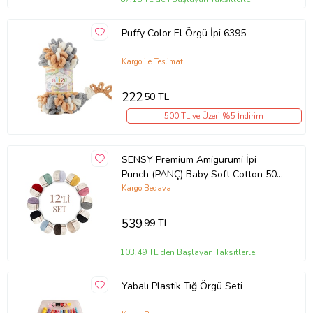
Puffy Color El Örgü İpi 6395
Kargo ile Teslimat
222
,50 TL
500 TL ve Üzeri %5 İndirim
SENSY Premium Amigurumi İpi
Punch (PANÇ) Baby Soft Cotton 50
gr 12'li Örgü İp Set5
Kargo Bedava
539
,99 TL
103,49 TL'den Başlayan Taksitlerle
Yabalı Plastik Tığ Örgü Seti