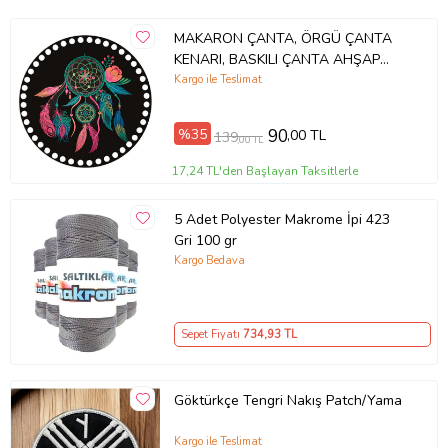
MAKARON ÇANTA, ÖRGÜ ÇANTA
KENARI, BASKILI ÇANTA AHŞAP
PLAKASI (2 ADET)
Kargo ile Teslimat
%35
90
,00 TL
139
,00 TL
17,24 TL'den Başlayan Taksitlerle
5 Adet Polyester Makrome İpi 423
Gri 100 gr
Kargo Bedava
Sepet Fiyatı
734
,93 TL
Göktürkçe Tengri Nakış Patch/Yama
Kargo ile Teslimat