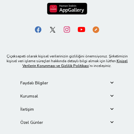
Çiçeksepeti olarak kişisel verilerinizin gizliliğini önemsiyoruz. Şirketimizin
kişisel veri işleme süreçleri hakkında detaylı bilgi almak için lütfen
Kişisel
Verilerin Korunması ve Gizlilik Politikası
’nı inceleyiniz.
Faydalı Bilgiler
Kurumsal
İletişim
Özel Günler