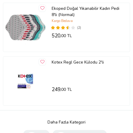
Ekoped Doğal Yıkanabilir Kadın Pedi
8'li (Normal)
Kargo Bedava
(2)
520
,00 TL
Kotex Regl Gece Külodu 2'li
249
,00 TL
Daha Fazla Kategori