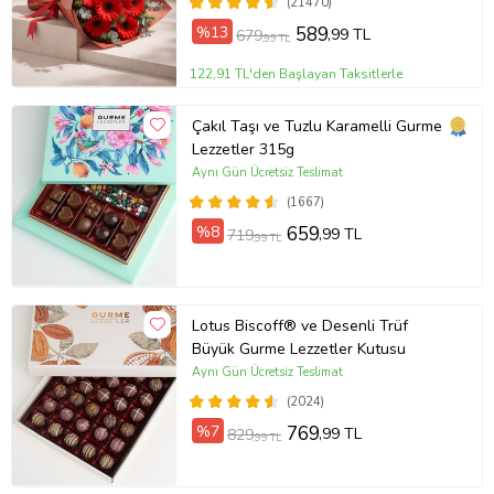
(21470)
%13
589
,99 TL
679
,99 TL
122,91 TL'den Başlayan Taksitlerle
Çakıl Taşı ve Tuzlu Karamelli Gurme
Lezzetler 315g
Aynı Gün Ücretsiz Teslimat
(1667)
%8
659
,99 TL
719
,99 TL
Lotus Biscoff® ve Desenli Trüf
Büyük Gurme Lezzetler Kutusu
Aynı Gün Ücretsiz Teslimat
(2024)
%7
769
,99 TL
829
,99 TL