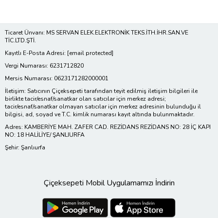
Ticaret Ünvanı: MS SERVAN ELEK.ELEKTRONİK TEKS.İTH.İHR.SAN.VE
TİC.LTD.ŞTİ.
Kayıtlı E-Posta Adresi:
[email protected]
Vergi Numarası: 6231712820
Mersis Numarası: 0623171282000001
İletişim: Satıcının Çiçeksepeti tarafından teyit edilmiş iletişim bilgileri ile
birlikte tacir/esnaf/sanatkar olan satıcılar için merkez adresi;
tacir/esnaf/sanatkar olmayan satıcılar için merkez adresinin bulunduğu il
bilgisi, ad, soyad ve T.C. kimlik numarası kayıt altında bulunmaktadır.
Adres: KAMBERİYE MAH. ZAFER CAD. REZİDANS REZİDANS NO: 28 İÇ KAPI
NO: 18 HALİLİYE/ ŞANLIURFA
Şehir: Şanlıurfa
Çiçeksepeti Mobil Uygulamamızı İndirin