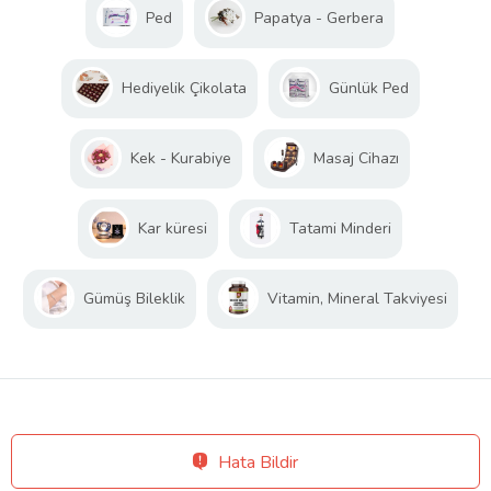
Ped
Papatya - Gerbera
Hediyelik Çikolata
Günlük Ped
Kek - Kurabiye
Masaj Cihazı
Kar küresi
Tatami Minderi
Gümüş Bileklik
Vitamin, Mineral Takviyesi
Hata Bildir