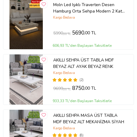
Moln Led Işıklı Traverten Desen
Hamburg Orta Sehpa Modern 2 Katlı
Dekor Sehpa Ofis Sehpası
Kargo Bedava
5690
,00 TL
5990
,00 TL
606,93 TL'den Başlayan Taksitlerle
AKILLI SEHPA ÜST TABLA MDF
BEYAZ ALT AYAK BEYAZ RENK
Kargo Bedava
(2)
8750
,00 TL
9699
,00 TL
933,33 TL'den Başlayan Taksitlerle
AKILLI SEHPA MASA ÜST TABLA
MDF BEYAZ ALT MEKANİZMA SİYAH
Kargo Bedava
(8)