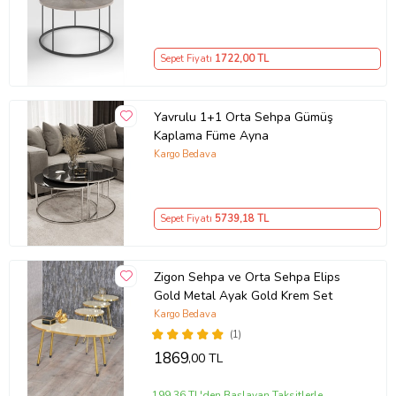
Sepet Fiyatı
1722
,00 TL
Yavrulu 1+1 Orta Sehpa Gümüş
Kaplama Füme Ayna
Kargo Bedava
Sepet Fiyatı
5739
,18 TL
Zigon Sehpa ve Orta Sehpa Elips
Gold Metal Ayak Gold Krem Set
Kargo Bedava
(1)
1869
,00 TL
199,36 TL'den Başlayan Taksitlerle