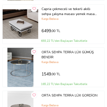
Capria çekmeceli ve tekerli akıllı
sehpa çalışma masası yemek masası
yer sofrası araba model sehpa
Kargo Bedava
(Beyaz)
6499
,00 TL
693,22 TL'den Başlayan Taksitlerle
ORTA SEHPA TERRA LÜX GÜMÜŞ
BENDİR
Kargo Bedava
1549
,00 TL
165,22 TL'den Başlayan Taksitlerle
ORTA SEHPA TERRA LÜX GORDİON
Kargo Bedava