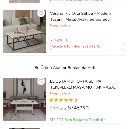
Verona İkili Orta Sehpa – Modern
Tasarım Metal Ayaklı Sehpa Seti
(Traverten)
Kargo Bedava
2549
,90 TL
Sepette %18 İndirim
2090
,92 TL
Bu Ürünü Alanlar Bunları da Aldı
ELİUSTA MDF ORTA SEHPA
TEKERLEKLİ MASA MUTFAK MASASI
(Beyaz)
Kargo Bedava
(4)
5748
,75 TL
9999
,00 TL
613,20 TL'den Başlayan Taksitlerle