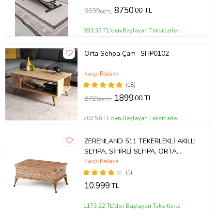
8750
,00 TL
9699
,00 TL
933,33 TL'den Başlayan Taksitlerle
Orta Sehpa Çam- SHP0102
Kargo Bedava
(18)
1899
,00 TL
2725
,00 TL
202,56 TL'den Başlayan Taksitlerle
ZERENLAND 511 TEKERLEKLİ AKILLI
SEHPA, SİHİRLİ SEHPA, ORTA
SEHPA, LAPTOP MASASI
Kargo Bedava
(1)
10.999
TL
1173,22 TL'den Başlayan Taksitlerle