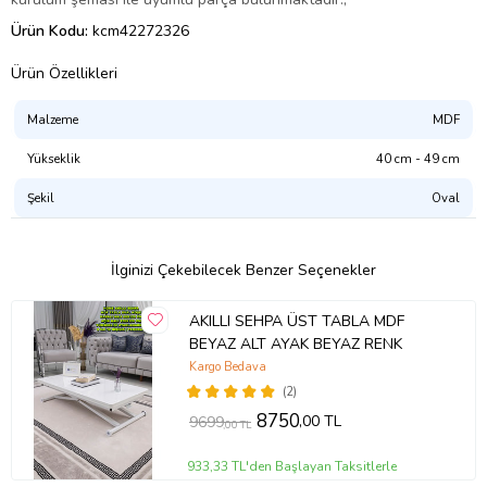
Ürün Kodu:
kcm42272326
Ürün Özellikleri
Malzeme
MDF
Yükseklik
40 cm - 49 cm
Şekil
Oval
İlginizi Çekebilecek Benzer Seçenekler
AKILLI SEHPA ÜST TABLA MDF
BEYAZ ALT AYAK BEYAZ RENK
Kargo Bedava
(2)
8750
,00 TL
9699
,00 TL
933,33 TL'den Başlayan Taksitlerle