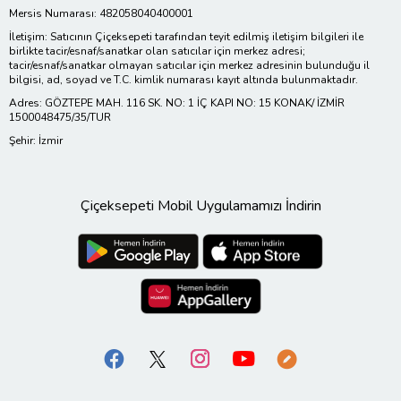
Mersis Numarası: 482058040400001
İletişim: Satıcının Çiçeksepeti tarafından teyit edilmiş iletişim bilgileri ile
birlikte tacir/esnaf/sanatkar olan satıcılar için merkez adresi;
tacir/esnaf/sanatkar olmayan satıcılar için merkez adresinin bulunduğu il
bilgisi, ad, soyad ve T.C. kimlik numarası kayıt altında bulunmaktadır.
Adres: GÖZTEPE MAH. 116 SK. NO: 1 İÇ KAPI NO: 15 KONAK/ İZMİR
1500048475/35/TUR
Şehir: İzmir
Çiçeksepeti Mobil Uygulamamızı İndirin