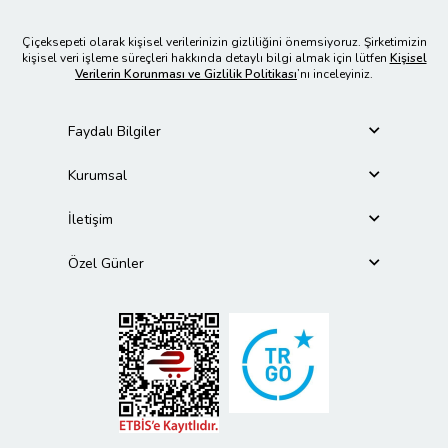
Çiçeksepeti olarak kişisel verilerinizin gizliliğini önemsiyoruz. Şirketimizin
kişisel veri işleme süreçleri hakkında detaylı bilgi almak için lütfen
Kişisel
Verilerin Korunması ve Gizlilik Politikası
’nı inceleyiniz.
Faydalı Bilgiler
Kurumsal
İletişim
Özel Günler