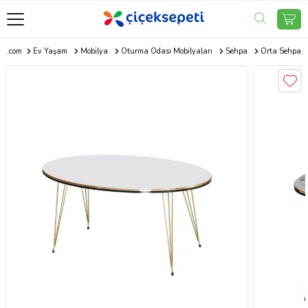
eti.com
Ev Yaşam
Mobilya
Oturma Odası Mobilyaları
Sehpa
Orta Sehpa