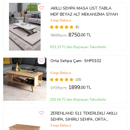
AKILLI SEHPA MASA ÜST TABLA
MDF BEYAZ ALT MEKANİZMA SİYAH
Kargo Bedava
(8)
8750
,00 TL
9699
,00 TL
933,33 TL'den Başlayan Taksitlerle
Orta Sehpa Çam- SHP0102
Kargo Bedava
(18)
1899
,00 TL
2725
,00 TL
202,56 TL'den Başlayan Taksitlerle
ZERENLAND 511 TEKERLEKLİ AKILLI
SEHPA, SİHİRLİ SEHPA, ORTA
SEHPA, LAPTOP MASASI
Kargo Bedava