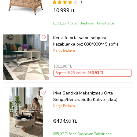
(1)
10.999
TL
1173,22 TL'den Başlayan Taksitlerle
Kenzlife orta salon sehpası
kazablanka byz 038*090*45 sofra
çiçeklik
Kargo Bedava
1311
,90 TL
Sepette %25 İndirim
983
,93 TL
İriva Sandıklı Mekanizmalı Orta
Sehpa/Bench, Sütlü Kahve (Ekru)
Kargo Bedava
6424
,90 TL
685,32 TL'den Başlayan Taksitlerle