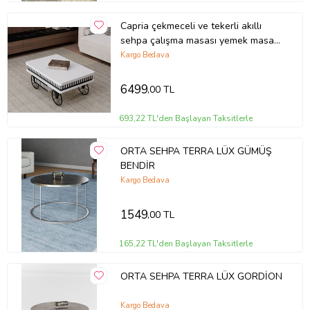
Capria çekmeceli ve tekerli akıllı
sehpa çalışma masası yemek masası
yer sofrası araba model sehpa
Kargo Bedava
(Beyaz)
6499
,00 TL
693,22 TL'den Başlayan Taksitlerle
ORTA SEHPA TERRA LÜX GÜMÜŞ
BENDİR
Kargo Bedava
1549
,00 TL
165,22 TL'den Başlayan Taksitlerle
ORTA SEHPA TERRA LÜX GORDİON
Kargo Bedava