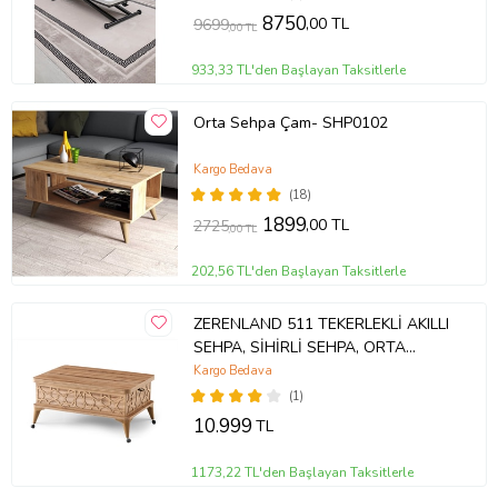
8750
,00 TL
9699
,00 TL
933,33 TL'den Başlayan Taksitlerle
Orta Sehpa Çam- SHP0102
Kargo Bedava
(18)
1899
,00 TL
2725
,00 TL
202,56 TL'den Başlayan Taksitlerle
ZERENLAND 511 TEKERLEKLİ AKILLI
SEHPA, SİHİRLİ SEHPA, ORTA
SEHPA, LAPTOP MASASI
Kargo Bedava
(1)
10.999
TL
1173,22 TL'den Başlayan Taksitlerle