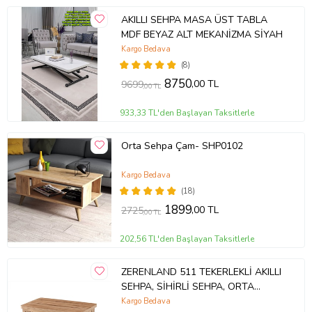
AKILLI SEHPA MASA ÜST TABLA
MDF BEYAZ ALT MEKANİZMA SİYAH
Kargo Bedava
(8)
8750
,00 TL
9699
,00 TL
933,33 TL'den Başlayan Taksitlerle
Orta Sehpa Çam- SHP0102
Kargo Bedava
(18)
1899
,00 TL
2725
,00 TL
202,56 TL'den Başlayan Taksitlerle
ZERENLAND 511 TEKERLEKLİ AKILLI
SEHPA, SİHİRLİ SEHPA, ORTA
SEHPA, LAPTOP MASASI
Kargo Bedava