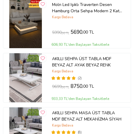
Moln Led Işıklı Traverten Desen
Hamburg Orta Sehpa Modern 2 Katlı
Dekor Sehpa Ofis Sehpası
Kargo Bedava
5690
,00 TL
5990
,00 TL
606,93 TL'den Başlayan Taksitlerle
AKILLI SEHPA ÜST TABLA MDF
BEYAZ ALT AYAK BEYAZ RENK
Kargo Bedava
(2)
8750
,00 TL
9699
,00 TL
933,33 TL'den Başlayan Taksitlerle
AKILLI SEHPA MASA ÜST TABLA
MDF BEYAZ ALT MEKANİZMA SİYAH
Kargo Bedava
(8)