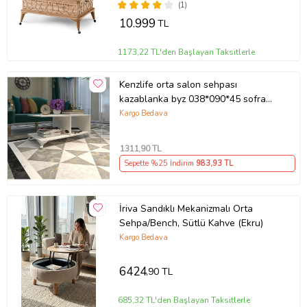
(1)
10.999
TL
1173,22 TL'den Başlayan Taksitlerle
Kenzlife orta salon sehpası
kazablanka byz 038*090*45 sofra
çiçeklik
Kargo Bedava
1311
,90 TL
Sepette %25 İndirim
983
,93 TL
İriva Sandıklı Mekanizmalı Orta
Sehpa/Bench, Sütlü Kahve (Ekru)
Kargo Bedava
6424
,90 TL
685,32 TL'den Başlayan Taksitlerle