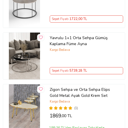
Sepet Fiyatı
1722
,00 TL
Yavrulu 1+1 Orta Sehpa Gümüş
Kaplama Füme Ayna
Kargo Bedava
Sepet Fiyatı
5739
,18 TL
Zigon Sehpa ve Orta Sehpa Elips
Gold Metal Ayak Gold Krem Set
Kargo Bedava
(1)
1869
,00 TL
199,36 TL'den Başlayan Taksitlerle