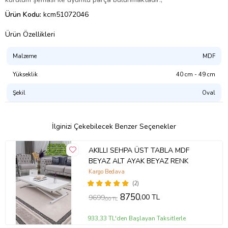
Ürün Kodu:
kcm51072046
Ürün Özellikleri
Malzeme
MDF
Yükseklik
40 cm - 49 cm
Şekil
Oval
İlginizi Çekebilecek Benzer Seçenekler
AKILLI SEHPA ÜST TABLA MDF
BEYAZ ALT AYAK BEYAZ RENK
Kargo Bedava
(2)
8750
,00 TL
9699
,00 TL
933,33 TL'den Başlayan Taksitlerle