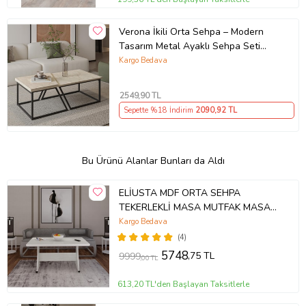
Verona İkili Orta Sehpa – Modern
Tasarım Metal Ayaklı Sehpa Seti
(Traverten)
Kargo Bedava
2549
,90 TL
Sepette %18 İndirim
2090
,92 TL
Bu Ürünü Alanlar Bunları da Aldı
ELİUSTA MDF ORTA SEHPA
TEKERLEKLİ MASA MUTFAK MASASI
(Beyaz)
Kargo Bedava
(4)
5748
,75 TL
9999
,00 TL
613,20 TL'den Başlayan Taksitlerle