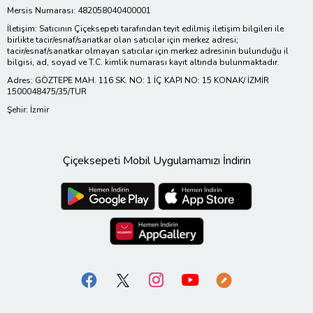
Mersis Numarası: 482058040400001
İletişim: Satıcının Çiçeksepeti tarafından teyit edilmiş iletişim bilgileri ile
birlikte tacir/esnaf/sanatkar olan satıcılar için merkez adresi;
tacir/esnaf/sanatkar olmayan satıcılar için merkez adresinin bulunduğu il
bilgisi, ad, soyad ve T.C. kimlik numarası kayıt altında bulunmaktadır.
Adres: GÖZTEPE MAH. 116 SK. NO: 1 İÇ KAPI NO: 15 KONAK/ İZMİR
1500048475/35/TUR
Şehir: İzmir
Çiçeksepeti Mobil Uygulamamızı İndirin