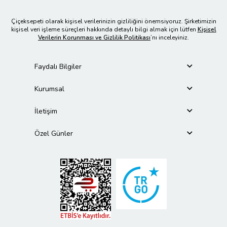
Çiçeksepeti olarak kişisel verilerinizin gizliliğini önemsiyoruz. Şirketimizin
kişisel veri işleme süreçleri hakkında detaylı bilgi almak için lütfen
Kişisel
Verilerin Korunması ve Gizlilik Politikası
’nı inceleyiniz.
Faydalı Bilgiler
Kurumsal
İletişim
Özel Günler