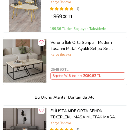
Kargo Bedava
(1)
1869
,00 TL
199,36 TL'den Başlayan Taksitlerle
Verona İkili Orta Sehpa – Modern
Tasarım Metal Ayaklı Sehpa Seti
(Traverten)
Kargo Bedava
2549
,90 TL
Sepette %18 İndirim
2090
,92 TL
Bu Ürünü Alanlar Bunları da Aldı
ELİUSTA MDF ORTA SEHPA
TEKERLEKLİ MASA MUTFAK MASASI
(Beyaz)
Kargo Bedava
(4)