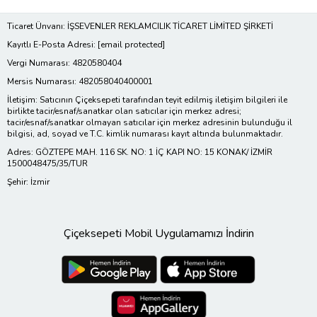
Ticaret Ünvanı: İŞSEVENLER REKLAMCILIK TİCARET LİMİTED ŞİRKETİ
Kayıtlı E-Posta Adresi:
[email protected]
Vergi Numarası: 4820580404
Mersis Numarası: 482058040400001
İletişim: Satıcının Çiçeksepeti tarafından teyit edilmiş iletişim bilgileri ile
birlikte tacir/esnaf/sanatkar olan satıcılar için merkez adresi;
tacir/esnaf/sanatkar olmayan satıcılar için merkez adresinin bulunduğu il
bilgisi, ad, soyad ve T.C. kimlik numarası kayıt altında bulunmaktadır.
Adres: GÖZTEPE MAH. 116 SK. NO: 1 İÇ KAPI NO: 15 KONAK/ İZMİR
1500048475/35/TUR
Şehir: İzmir
Çiçeksepeti Mobil Uygulamamızı İndirin