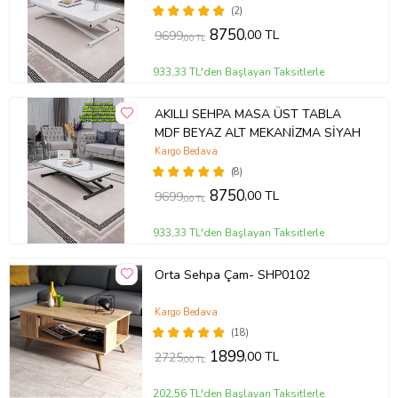
(2)
8750
,00 TL
9699
,00 TL
933,33 TL'den Başlayan Taksitlerle
AKILLI SEHPA MASA ÜST TABLA
MDF BEYAZ ALT MEKANİZMA SİYAH
Kargo Bedava
(8)
8750
,00 TL
9699
,00 TL
933,33 TL'den Başlayan Taksitlerle
Orta Sehpa Çam- SHP0102
Kargo Bedava
(18)
1899
,00 TL
2725
,00 TL
202,56 TL'den Başlayan Taksitlerle