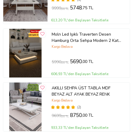
5748
,75 TL
9999
,00 TL
613,20 TL'den Başlayan Taksitlerle
Moln Led Işıklı Traverten Desen
Hamburg Orta Sehpa Modern 2 Katlı
Dekor Sehpa Ofis Sehpası
Kargo Bedava
5690
,00 TL
5990
,00 TL
606,93 TL'den Başlayan Taksitlerle
AKILLI SEHPA ÜST TABLA MDF
BEYAZ ALT AYAK BEYAZ RENK
Kargo Bedava
(2)
8750
,00 TL
9699
,00 TL
933,33 TL'den Başlayan Taksitlerle