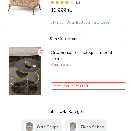
(1)
10.999
TL
1173,22 TL'den Başlayan Taksitlerle
Son Gezdikleriniz
Orta Sehpa Ikili Lüx Specıal Gold
Bendir
Kargo Bedava
Sepet Fiyatı
3239
,00 TL
Daha Fazla Kategori
Orta Sehpa
Zigon Sehpa