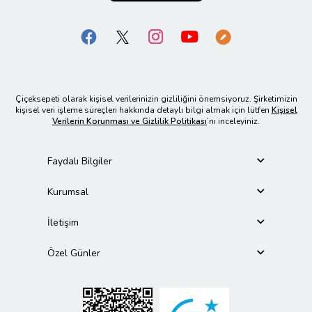
Çiçeksepeti olarak kişisel verilerinizin gizliliğini önemsiyoruz. Şirketimizin
kişisel veri işleme süreçleri hakkında detaylı bilgi almak için lütfen
Kişisel
Verilerin Korunması ve Gizlilik Politikası
’nı inceleyiniz.
Faydalı Bilgiler
Kurumsal
İletişim
Özel Günler