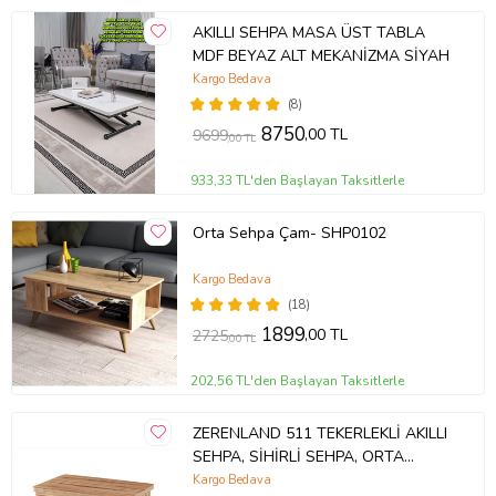
AKILLI SEHPA MASA ÜST TABLA
MDF BEYAZ ALT MEKANİZMA SİYAH
Kargo Bedava
(8)
8750
,00 TL
9699
,00 TL
933,33 TL'den Başlayan Taksitlerle
Orta Sehpa Çam- SHP0102
Kargo Bedava
(18)
1899
,00 TL
2725
,00 TL
202,56 TL'den Başlayan Taksitlerle
ZERENLAND 511 TEKERLEKLİ AKILLI
SEHPA, SİHİRLİ SEHPA, ORTA
SEHPA, LAPTOP MASASI
Kargo Bedava