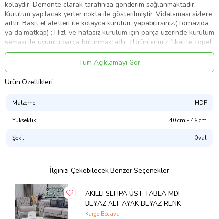
kolaydır. Demonte olarak tarafınıza gönderim sağlanmaktadır.
Kurulum yapılacak yerler nokta ile gösterilmiştir. Vidalaması sizlere
aittir. Basit el aletleri ile kolayca kurulum yapabilirsiniz.(Tornavida
ya da matkap) ; Hızlı ve hatasız kurulum için parça üzerinde kurulum
şeması ile uyumlu parça bulunmaktadır. ; Ürünlerimiz 1.kalite dopel
kutuda özenle paketlenip tarafınıza gönderilmektedir. Kargoda her
hangi bir hasar alma durumunda kurulum yapılmadan ücretsiz
Tüm Açıklamayı Gör
olarak değişim ve iade hakkına sahipsiniz. ;
Ürün Özellikleri
Ürün Kodu:
kcm49219364
Malzeme
MDF
Yükseklik
40 cm - 49 cm
Şekil
Oval
İlginizi Çekebilecek Benzer Seçenekler
AKILLI SEHPA ÜST TABLA MDF
BEYAZ ALT AYAK BEYAZ RENK
Kargo Bedava