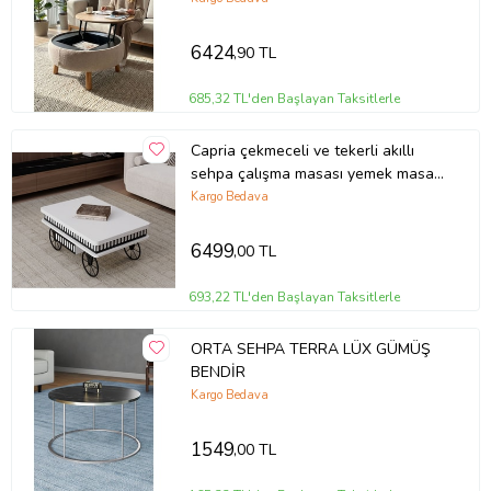
6424
,90 TL
685,32 TL'den Başlayan Taksitlerle
Capria çekmeceli ve tekerli akıllı
sehpa çalışma masası yemek masası
yer sofrası araba model sehpa
Kargo Bedava
(Beyaz)
6499
,00 TL
693,22 TL'den Başlayan Taksitlerle
ORTA SEHPA TERRA LÜX GÜMÜŞ
BENDİR
Kargo Bedava
1549
,00 TL