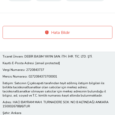
Hata Bildir
Ticaret Ünvanı: DEBİR BASIM YAYIN SAN. İTH. İHR. TİC. LTD. ŞTİ.
Kayıtlı E-Posta Adresi:
[email protected]
Vergi Numarası: 2720843737
Mersis Numarası: 0272084373700001
İletişim: Satıcının Çiçeksepeti tarafından teyit edilmiş iletişim bilgileri ile
birlikte tacir/esnaf/sanatkar olan satıcılar için merkez adresi;
tacir/esnaf/sanatkar olmayan satıcılar için merkez adresinin bulunduğu il
bilgisi, ad, soyad ve T.C. kimlik numarası kayıt altında bulunmaktadır.
Adres: HACI BAYRAM MAH. TURNADERE SOK. NO:8 ALTINDAĞ/ ANKARA
1500026788/6/TUR
Şehir: Ankara