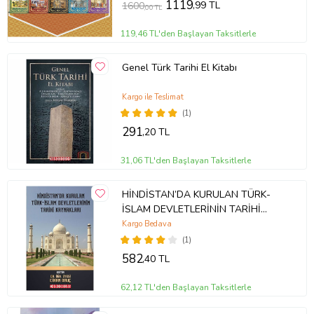
1119
,99 TL
1600
,00 TL
119,46 TL'den Başlayan Taksitlerle
Genel Türk Tarihi El Kitabı
Kargo ile Teslimat
(1)
291
,20 TL
31,06 TL'den Başlayan Taksitlerle
HİNDİSTAN’DA KURULAN TÜRK-
İSLAM DEVLETLERİNİN TARİHİ
KAYNAKLARI
Kargo Bedava
(1)
582
,40 TL
62,12 TL'den Başlayan Taksitlerle