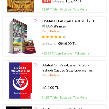
%17
112
,22 TL
134
,66 TL
11,97 TL'den Başlayan Taksitlerle
OSMANLI PADİŞAHLARI SETİ -31
KİTAP- (Kırmızı)
Kargo Bedava
(4)
3968
,00 TL
4960
,00 TL
423,25 TL'den Başlayan Taksitlerle
Atatürk’ün Yasaklanan Kitabı -
Yahudi Casusu Suzy Liberman’ın
Anıları
Kargo Bedava
514
,00 TL
54,82 TL'den Başlayan Taksitlerle