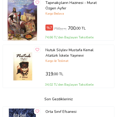
Tapınakçıların Hazinesi - Murat
Özgen Ayfer
Kargo Bedava
%7
700
,00 TL
750
,00 TL
74,66 TL'den Başlayan Taksitlerle
Nutuk Söylev Mustafa Kemal
Atatürk İskele Yayınevi
Kargo ile Teslimat
319
,00 TL
34,02 TL'den Başlayan Taksitlerle
Son Gezdikleriniz
Orta Sınıf Efsanesi