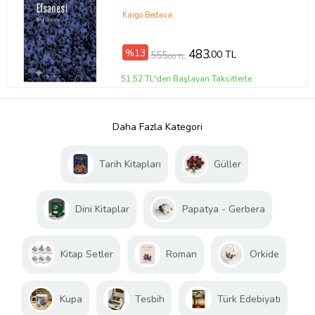
Kargo Bedava
%13
483
,00 TL
555
,00 TL
51,52 TL'den Başlayan Taksitlerle
Daha Fazla Kategori
Tarih Kitapları
Güller
Dini Kitaplar
Papatya - Gerbera
Kitap Setler
Roman
Orkide
Kupa
Tesbih
Türk Edebiyatı