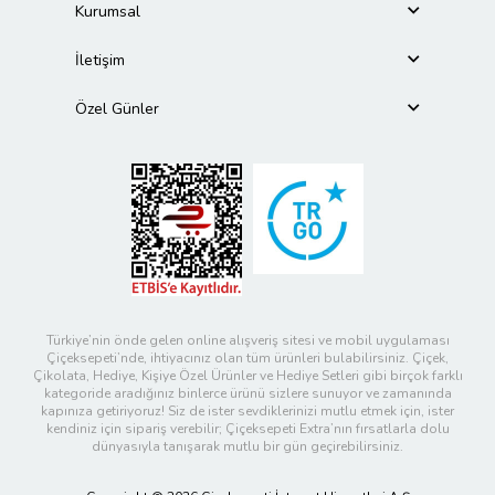
Kurumsal
İletişim
Özel Günler
Türkiye’nin önde gelen online alışveriş sitesi ve mobil uygulaması
Çiçeksepeti’nde, ihtiyacınız olan tüm ürünleri bulabilirsiniz. Çiçek,
Çikolata, Hediye, Kişiye Özel Ürünler ve Hediye Setleri gibi birçok farklı
kategoride aradığınız binlerce ürünü sizlere sunuyor ve zamanında
kapınıza getiriyoruz! Siz de ister sevdiklerinizi mutlu etmek için, ister
kendiniz için sipariş verebilir; Çiçeksepeti Extra’nın fırsatlarla dolu
dünyasıyla tanışarak mutlu bir gün geçirebilirsiniz.