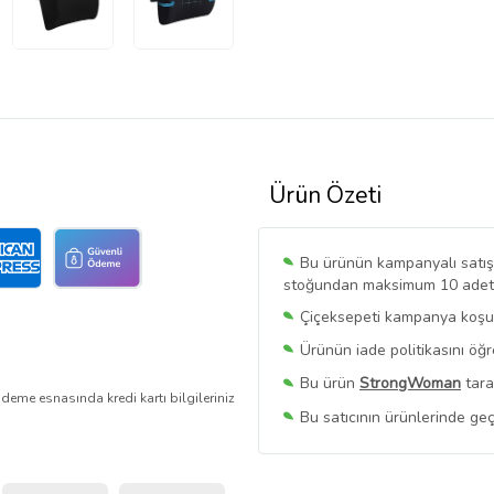
Ürün Özeti
Bu ürünün kampanyalı satışı 
stoğundan maksimum 10 adet sa
Çiçeksepeti kampanya koşull
Ürünün iade politikasını öğ
Bu ürün
StrongWoman
tara
deme esnasında kredi kartı bilgileriniz
Bu satıcının ürünlerinde geç
Bu Satıcının
Tüm Ürünlerini
Ürün sayfasında gördüğünüz f