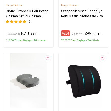
Kargo Bedava
Kargo Bedava
Biofix Ortopedik Poliüretan
Ortopedik Visco Sandalye
Oturma Simidi Oturma
Koltuk Ofis Araba Oto Araç
Minderi Basur Minderi
Bel Destek Yastığı Sırt
(1)
Desteği Minderi
870
599
%14
1000
699
,00 TL
,90 TL
,00 TL
,90 TL
116,00 TL'den Başlayan Taksitlerle
79,98 TL'den Başlayan Taksitlerle