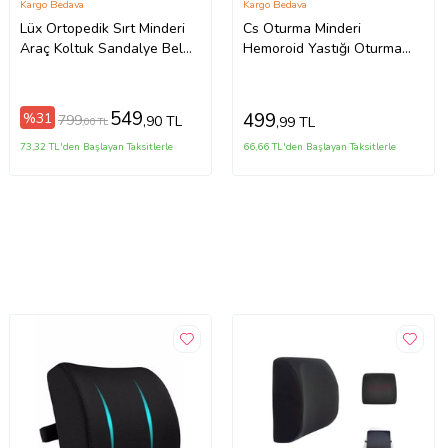
Kargo Bedava
Kargo Bedava
Lüx Ortopedik Sırt Minderi
Cs Oturma Minderi
Araç Koltuk Sandalye Bel
Hemoroid Yastığı Oturma
Yastığı Bel Desteği Bel
Simidi
Minderi
549
499
%31
799
,90 TL
,99 TL
,00 TL
73,32 TL'den Başlayan Taksitlerle
66,66 TL'den Başlayan Taksitlerle