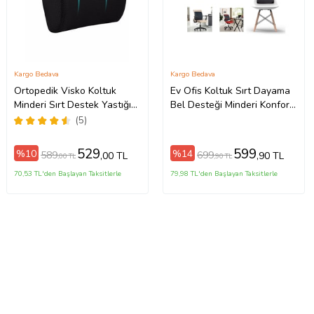
Kargo Bedava
Kargo Bedava
Ortopedik Visko Koltuk
Ev Ofis Koltuk Sırt Dayama
Minderi Sırt Destek Yastığı
Bel Desteği Minderi Konfor
Araç Sandalye Bel Sırt
Yastığı Sandalye Aksesuarı
(5)
Desteği Yastığı Minderi
529
599
%10
%14
589
699
,00 TL
,90 TL
,00 TL
,90 TL
70,53 TL'den Başlayan Taksitlerle
79,98 TL'den Başlayan Taksitlerle