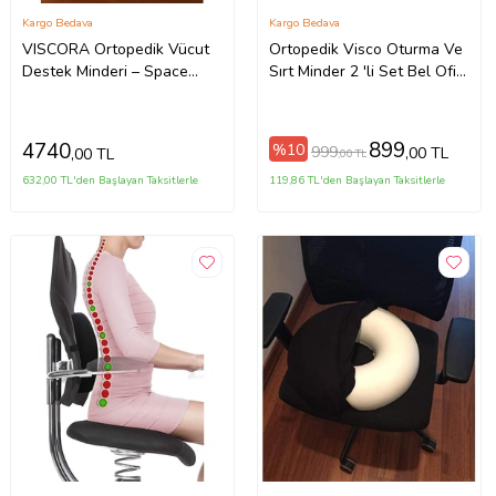
Kargo Bedava
Kargo Bedava
VISCORA Ortopedik Vücut
Ortopedik Visco Oturma Ve
Destek Minderi – Space
Sırt Minder 2 'li Set Bel Ofis
Memory Foam -Yıkanabilir
Sırt Destek Yastığı
Kılıf – Ofis/Ev/Yatak
899
4740
%10
999
,00 TL
,00 TL
,00 TL
632,00 TL'den Başlayan Taksitlerle
119,86 TL'den Başlayan Taksitlerle