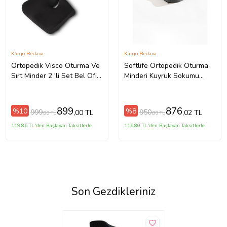
Kargo Bedava
Kargo Bedava
Ortopedik Visco Oturma Ve
Softlife Ortopedik Oturma
Sırt Minder 2 'li Set Bel Ofis
Minderi Kuyruk Sokumu
Sırt Destek Yastığı
Visco Minder 45x34x7 cm
899
876
%10
%8
999
950
,00 TL
,02 TL
,00 TL
,00 TL
119,86 TL'den Başlayan Taksitlerle
116,80 TL'den Başlayan Taksitlerle
Son Gezdikleriniz