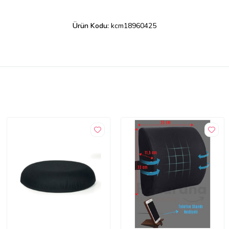
Ürün Kodu:
kcm18960425