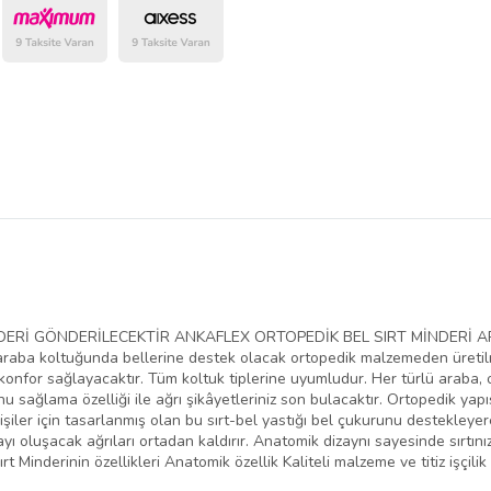
belirlenmektedir.
DERİ GÖNDERİLECEKTİR ANKAFLEX ORTOPEDİK BEL SIRT MİNDERİ A
r araba koltuğunda bellerine destek olacak ortopedik malzemeden üreti
e konfor sağlayacaktır. Tüm koltuk tiplerine uyumludur. Her türlü araba,
onu sağlama özelliği ile ağrı şikâyetleriniz son bulacaktır. Ortopedik ya
şiler için tasarlanmış olan bu sırt-bel yastığı bel çukurunu destekley
ı oluşacak ağrıları ortadan kaldırır. Anatomik dizaynı sayesinde sırtın
 Minderinin özellikleri Anatomik özellik Kaliteli malzeme ve titiz işçilik