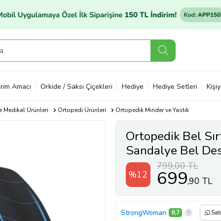
rim Amacı
Orkide / Saksı Çiçekleri
Hediye
Hediye Setleri
Kişi
e Medikal Ürünleri
Ortopedi Ürünleri
Ortopedik Minder ve Yastık
Ortopedik Bel Sır
Sandalye Bel De
DAHİL DEĞİLDİR
799,00 TL
699
%12
,90 TL
StrongWoman
9,7
Sat