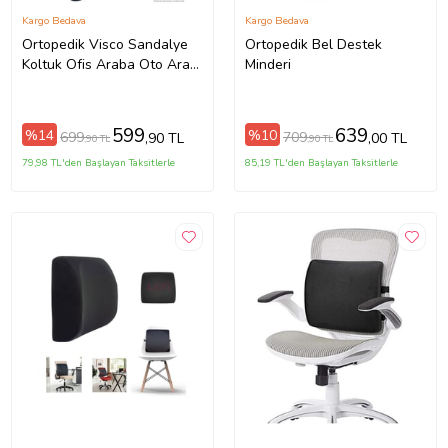
Kargo Bedava
Kargo Bedava
Ortopedik Visco Sandalye
Ortopedik Bel Destek
Koltuk Ofis Araba Oto Araç
Minderi
Bel Destek Yastığı Sırt
Desteği Minderi
599
639
%14
%10
699
709
,90 TL
,00 TL
,90 TL
,90 TL
79,98 TL'den Başlayan Taksitlerle
85,19 TL'den Başlayan Taksitlerle