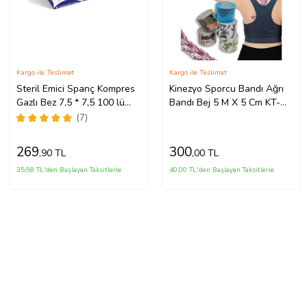
Kargo ile Teslimat
Kargo ile Teslimat
Steril Emici Spanç Kompres
Kinezyo Sporcu Bandı Ağrı
Gazlı Bez 7,5 * 7,5 100 lü
Bandı Bej 5 M X 5 Cm KT-
Paket
017
(7)
269
300
,90 TL
,00 TL
35,98 TL'den Başlayan Taksitlerle
40,00 TL'den Başlayan Taksitlerle