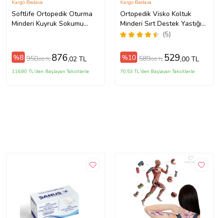
Kargo Bedava
Kargo Bedava
Softlife Ortopedik Oturma
Ortopedik Visko Koltuk
Minderi Kuyruk Sokumu
Minderi Sırt Destek Yastığı
Visco Minder 45x34x7 cm
Araç Sandalye Bel Sırt
(5)
Desteği Yastığı Minderi
876
529
%8
%10
950
589
,02 TL
,00 TL
,00 TL
,00 TL
116,80 TL'den Başlayan Taksitlerle
70,53 TL'den Başlayan Taksitlerle