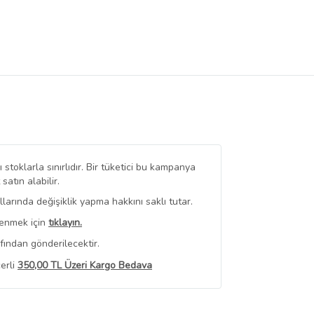
stoklarla sınırlıdır. Bir tüketici bu kampanya
tın alabilir.
arında değişiklik yapma hakkını saklı tutar.
renmek için
tıklayın.
fından gönderilecektir.
erli
350,00 TL Üzeri Kargo Bedava
 Görüntüle
iyat bilgileri, satıcı tarafından